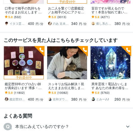
予約受付中
口寄せで相手の気持ちを
お二人を繋ぐ♡恋愛鑑定
盲目ですが視えるので
そのままお伝えします 現
／お相手の心にアクセス
す！本音が知れて迷いが
状を把握し未来を切り開
します お相手の温度感／
消えます 合わない理由を
5.0
(532)
5.0
(3013)
5.0
(4271)
く方法を具体的にお伝え
片思い／複雑／復縁／遠
見つけ出し整えて一番楽
400
340
380
します
距離／全世代鑑定中❣
に噛み合う未来へ導きま
イタコ霊能者 豊珠
のあ 近未来鑑定師 TR OR LE
癒し系占い師 まるタロー
円
/分
円
/分
円
/分
す
このサービスを見た人はこちらもチェックしています
予約受付中
鑑定歴33年のプロ占い師
スッキリお悩み解決！視
異常霊視！電話占いしま
が真剣占います 博多・廓
えたままお伝え致します
す あなたの未来の扉を開
屋の純血統占い祈願師
恋愛、結婚、人間関係、
けます(^^)
5.0
(11802)
5.0
(10082)
5.0
(5763)
雷鳥
仕事、人生、ペットの気
400
380
260
持ち等◎祈願付き
鑑定歴33年のプロ占い師 雷鳥
佐和ダウジング＆スピリットメンター
とみー♪♪
円
/分
円
/分
円
/分
よくある質問
本当にみえているのですか？