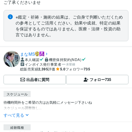
※鑑定・祈祷・施術の結果は、ご自身で判断いただくため
の参考としてご活用ください。効果や成就、特定の結果
を保証するものではありません。医療・法律・投資の助
言ではありません。
まなMS
本人確認
機密保持契約(NDA)
インボイス発行事業者
未登録
総販売実績
2,395
評価
5.0
フォロワー
735
出品者に質問
フォロー
735
スケジュール
待機時間外をご希望の方はお気軽にメッセージ下さいね

スケジュール調整致し...
すべて見る
経験職種