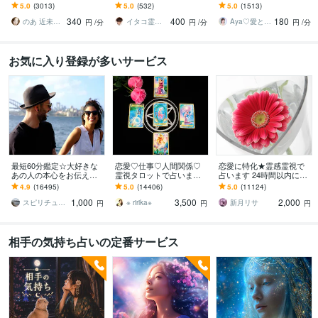
します お相手の温度感／
状を把握し未来を切り開
します どんな関係でも細
5.0
(3013)
5.0
(532)
5.0
(1513)
片思い／複雑／復縁／遠
く方法を具体的にお伝え
密にお伝えします✨ツイン
340
400
180
距離／全世代鑑定中❣
します
レイ ソウルメイト
のあ 近未来鑑定師 TR OR LE
イタコ霊能者 豊珠
Aya♡愛と光のスピリチュアルガイド
円
/分
円
/分
円
/分
お気に入り登録が多いサービス
最短60分鑑定☆大好きな
恋愛♡仕事♡人間関係♡
恋愛に特化★霊感霊視で
あの人の本心をお伝えし
霊視タロットで占います
占います 24時間以内に返
ます 【詳細不要】好きな
霊視鑑定♡恋愛アドバイ
信、スピリチュアル鑑定
4.9
(16495)
5.0
(14406)
5.0
(11124)
人の本音と将来への思
ザーとして相手の心理も
1,000
3,500
2,000
い。私をどう思ってる？
詳しく解説します
スピリチュアルカウンセラー沙耶美
※ ririka※
新月リサ
円
円
円
相手の気持ち占いの定番サービス