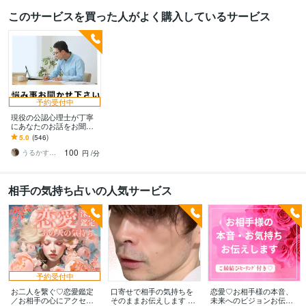
このサービスを買った人がよく購入しているサービス
予約受付中
現役の公認心理士が丁寧
にあなたのお話をお聞き
します 日ごろの悩み事か
5.0
(546)
ら精神症状まであなたの
100
お話をお聞かせください
うるかす◇公認心理士◇
円
/分
相手の気持ち占いの人気サービス
予約受付中
お二人を繋ぐ♡恋愛鑑定
口寄せで相手の気持ちを
恋愛♡お相手様の本音、
／お相手の心にアクセス
そのままお伝えします 現
未来へのビジョンお伝え