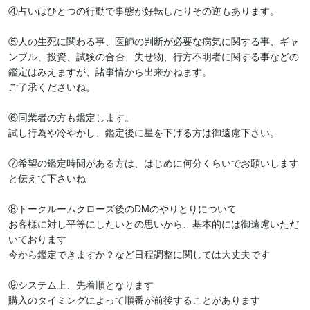
④占いはひとつの行動で事態が好転したりその逆もあります。

⑤人の生死に関わる事、医師の判断が必要な病気に関する事、ギャ
ンブル、投資、試験の合否、失せ物、行方不明者に関する事などの
鑑定はみえますが、諸事情から出来かねます。

ご了承くださいね。

⑥同業者の方も鑑定します。

試し行為や冷やかし、鑑定後に星を下げる方は御遠慮下さい。

⑦希望の鑑定時間がある方は、はじめに何分くらいでお願いします
と伝えて下さいね

⑧トークルームクローズ後のDMのやりとりについて

お客様に対し平等にしたいとの思いから、基本的には御遠慮いただ
いております

今から鑑定できますか？など日程調整に関しては大丈夫です

⑨システム上、先着順となります

購入のタイミングによって順番が前後することがあります
