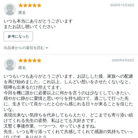
2025年10月26日
匿名
いつも本当にありがとうございます

またお話し聴いてください
参考になった
出品者からの返信を読む
2025年6月22日
匿名
いつもいつもありがとうございます。お話しした後、家族への配慮
を再び始めました。これ以上、しんどい想いをさせたくないなと。
喧嘩も出来るだけ控えてます。

今回を機に誰かに必要以上に何かを言うのは少なくしていきたい。
穏やかに静かに愛情と思いやりを持ち続けて、過ごして行った先
に、生きていて良かったと心から感じれる日々が来ることを信じた
いな。

表現出来ない気持ちを代弁してもらえたり、どこまでも寄り添い続
けてくれる先生の姿勢、私はとても大好きです。

又暫く事後作業、一つ一つ、やっていきますね。

先生、いつも寄り添ってくれて共感してくれて感謝の気持ちでいっ
ぱいです。ありがとう。
