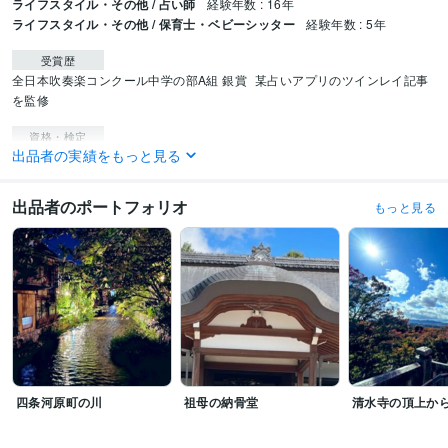
ライフスタイル・その他 / 占い師
経験年数 : 16年
ライフスタイル・その他 / 保育士・ベビーシッター
経験年数 : 5年
受賞歴
全日本吹奏楽コンクール中学の部A組 銀賞
某占いアプリのツインレイ記事
を監修
資格・検定
出品者の実績をもっと見る
幼稚園教諭免許
取得年 : 1997年
保育士
取得年 : 1997年
チャイルドカウンセラー
取得年 : 2019年
出品者のポートフォリオ
もっと見る
家族療法カウンセラー
取得年 : 2019年
得意分野
悩み相談・カウンセリング
悩みを否定しません、ヒントに気づけます
恋愛仕事 占い依存
占い
霊視チャネリング、ツインレイ、思念伝達
恋愛復縁 仕事家庭
四条河原町の川
祖母の納骨堂
清水寺の頂上か