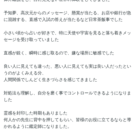
予知夢、高次元からのメッセージ、懸賞が当たる、お店や銀行が急
に混雑する、直感で入試の答えが当たるなど日常茶飯事でした

小さい頃から占いが好きで、特に天使や宇宙を見ると落ち着きメッ
セージを受け取っていました

直感が鋭く、瞬時に感じ取るので、嫌な場所に敏感でした

良い人に見えても違った、悪い人に見えても実は良い人だったとい
うのがよくみえる分、

人間関係でしんどく生きづらさを感じてきました

対処法も理解し、自分を磨く事でコントロールできるようになりま
した

霊感を封印した時期もありました

何人かの先生に背中を押してもらい、皆様のお役に立てるならと導
かれるように鑑定師になりました。
