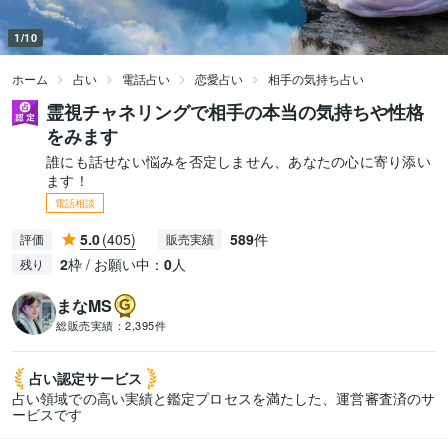
1/10
ホーム
占い
電話占い
恋愛占い
相手の気持ち占い
霊視チャネリングで相手の本当の気持ちや性格
をみます
誰にも話せない悩みを否定しません、あなたの心に寄り添い
ます！
電話相談
5.0
(405)
589
件
評価
販売実績
2
枠 / お願い中：
0
人
残り
まなMS
総販売実績：
2,395件
占い認定
サービス
占い領域での高い実績と鑑定プロセスを満たした、運営審査済のサ
ービスです