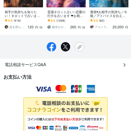
相手の気持ちを知りた
霊感タロット占い✨恋愛の
透視◉お相手の気持ち／今
い！タロットで占います
行方を占います ❤︎お相手
後／アドバイスを伝えま
相手の気持ちがわからな
の気持ち、相性、未来を
す お相手のハイヤーセル
5.0
(418)
5.0
(1268)
5.0
(62)
い。そんな不安で動けな
丁寧に視ます❤︎
フと繋がり貴方へのメッ
120
260
20,000
いあなたへ
セージを降ろします
恋を照らす夜桜タロット＊桜夜 おはる
碓氷ひかり⭐️クレセントメッセンジャー
アストラ・ルナ
円
/分
円
/分
円
電話相談サービスQ&A
お支払い方法