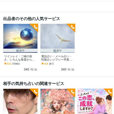
出品者のその他の人気サービス
離席中
離席中
ツインレイ・ご縁の深
電話占い・メール占い・
さ、いろんな角度から鑑
対面占いジプシー卒業で
定します 霊視チャネリン
きます 辞められない、心
5.0
(1590)
5.0
(61)
グで寄り添い、メッセー
配 、不安で占いしてしま
340
340
ジ伝えます！恋愛以外も
う…アドバイスします
円
/分
円
/分
◎
相手の気持ち占いの関連サービス