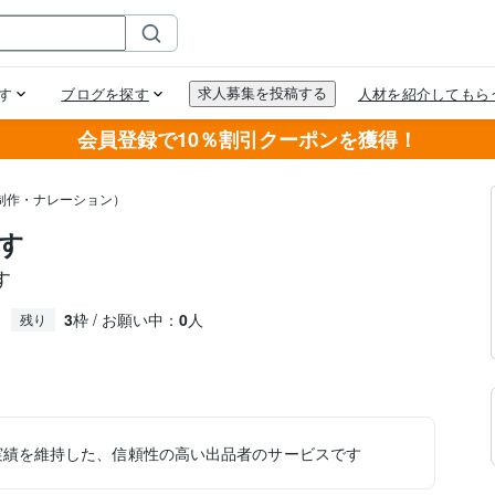
会員登録で10％割引クーポンを獲得！
制作・ナレーション）
す
す
3
枠 / お願い中：
0
人
残り
実績を維持した、信頼性の高い出品者のサービスです