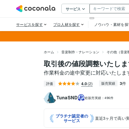
ホーム
音楽制作・ナレーション
その他（音楽
取引後の値段調整いたしま
作業料金の途中変更に対応いたしま
3
件
4.0
(2)
販売実績
評価
TunaSND
総販売実績：
496件
プラチナ認定者の
直近3ヶ月で高い
サービス