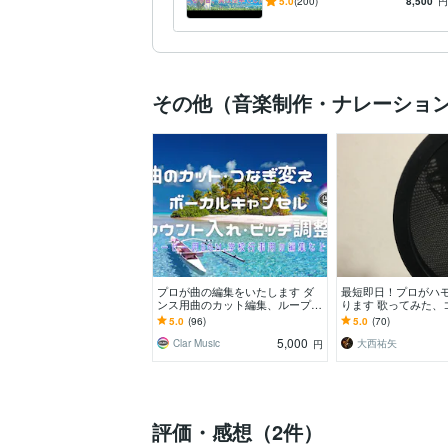
タジオで作業します
5.0
(200)
8,500
円
その他（音楽制作・ナレーショ
プロが曲の編集をいたします ダ
最短即日！プロがハ
ンス用曲のカット編集、ループ
ります 歌ってみた、
化、ボーカルキャンセルなど。
ド、ハモりを取るの
5.0
(96)
5.0
(70)
に。
5,000
Clar Music
大西祐矢
円
評価・感想（2件）