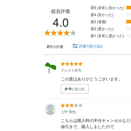
星5 (非常に良かった)
総合評価
星4 (良かった)
4.0
星3 (普通)
星2 (悪かった)
星1 (非常に悪かった)
2
評価で絞り込む
件の評価
クレスト875
この度はありがとうございます。
参考になった
上甲 智也
こちらは購入時の半分キャンセルなどの
値引きで、購入しましたので
