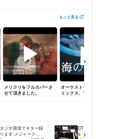
もっと見る
メリクリをフルカバーさ
オーケストラアレンジ、
新時代の
せて頂きました。
ミックス、マスタリング
ンジ ミッ
タジオ環境でギター録
DTMレッスン致します Cuba
ります メジャークオ
seでのレッスンになります。