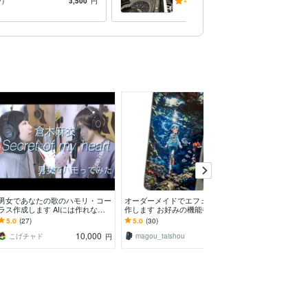
で説得力のあるギター
7)
3,500
円
4.9
(21)
4,000
円
/60分
ます！
男女であなたの歌のハモリ・コー
オーダーメイドでエフェクター製
クラシック出身
ラス作成します AIには作れない
作します お好みの機能やデザイ
トラ音源作成し
オリジナリティ・クリアなコーラ
ンでオリジナル仕様のエフェクタ
曲のバックにオ
5.0
(27)
5.0
(30)
5.0
(13)
ス録音
ーを実現
てみませんか。
10,000
3,000
こげチャド
magou_taishou
onz723
円
円