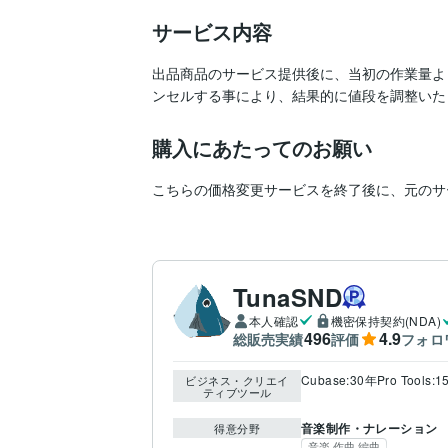
サービス内容
出品商品のサービス提供後に、当初の作業量よ
ンセルする事により、結果的に値段を調整いた
購入にあたってのお願い
こちらの価格変更サービスを終了後に、元のサ
TunaSND
本人確認
機密保持契約(NDA)
496
4.9
総販売実績
評価
フォロ
Cubase:30年
Pro Tools:
ビジネス・クリエイ
ティブツール
音楽制作・ナレーション
得意分野
音楽 作曲 編曲