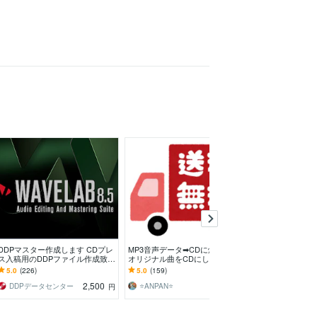
DDPマスター作成します CDプレ
MP3音声データ➡CDに焼きます
最短即日！プロ
ス入稿用のDDPファイル作成致し
オリジナル曲をCDにしたい・イ
ります 歌って
ます
ベントCDを作製したい方へ
ド、ハモりを取
5.0
(226)
5.0
(159)
5.0
(70)
に。
2,500
2,000
DDPデータセンター
⭐ANPAN⭐
大西祐矢
円
円