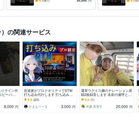
制作- AI不使用
リティ
4.9
(61)
30,000
円
5.0
(5
を弾き
ン）の関連サービス
モりライン作
音楽家がプロクオリティでDTM
選挙ウグイス嬢のナレーション原
コピーバン
打ち込み代行します 打ち込みし
稿2枚録音します 名前の連呼と政
が苦手な方
た音源がなんかイマイチ…プロに
策一式タイプB 移動中でも住宅街
5.0
(20)
5.0
(1)
お任せください！
でも対応可能に
8,000
3,000
20,000
かまんベーる
幸慶 美智子
円
円
円