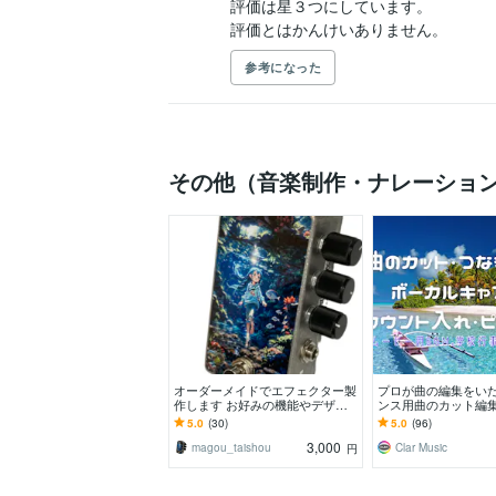
評価は星３つにしています。

評価とはかんけいありません。
参考になった
その他（音楽制作・ナレーショ
オーダーメイドでエフェクター製
プロが曲の編集をいた
作します お好みの機能やデザイ
ンス用曲のカット編
ンでオリジナル仕様のエフェクタ
化、ボーカルキャン
5.0
(30)
5.0
(96)
ーを実現
3,000
magou_taishou
Clar Music
円