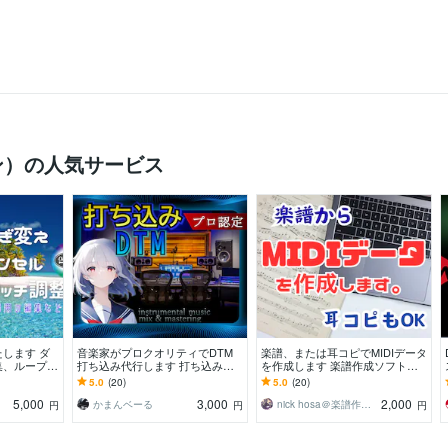
ン）の人気サービス
します ダ
音楽家がプロクオリティでDTM
楽譜、または耳コピでMIDIデータ
集、ループ
打ち込み代行します 打ち込みし
を作成します 楽譜作成ソフトを
セルなど。
た音源がなんかイマイチ…プロに
利用し正確なMIDIデータを作成し
5.0
(20)
5.0
(20)
お任せください！
ます。
5,000
3,000
2,000
かまんベーる
nick hosa＠楽譜作成サービス
円
円
円