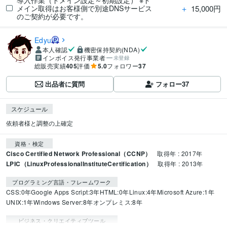
導入作業（ドメイン設定～初期設定） ※ド
＋
15,000円
メイン取得はお客様側で別途DNSサービス
のご契約が必要です。
Edyu
本人確認
機密保持契約(NDA)
インボイス発行事業者
未登録
総販売実績
405
評価
5.0
フォロワー
37
出品者に質問
フォロー
37
スケジュール
依頼者様と調整の上確定
資格・検定
Cisco Certified Network Professional（CCNP）
取得年 : 2017年
LPIC（LinuxProfessionalInstituteCertification）
取得年 : 2013年
プログラミング言語・フレームワーク
CSS:0年
Google Apps Script:3年
HTML:0年
Linux:4年
Microsoft Azure:1年
UNIX:1年
Windows Server:8年
オンプレミス:8年
ビジネス・クリエイティブツール