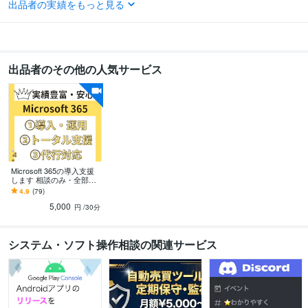
出品者の実績をもっと見る
STUDIO:0年
Wix:0年
Excel:11年
Google サイト:6年
Google スプレッドシート:7年
Google スライド:8年
Google ドキュメント:8年
PowerPoint:10年
Word:10年
freee:0年
OBIC7:0年
Google Analytics:0年
Google Search Console:0年
Power BI:0年
ChatGPT:0年
Bard:0年
Microsoft Designer:0年
Canva:0年
Pro Tools:2年
出品者のその他の人気サービス
OBS Studio:2年
得意分野
IT相談・システム開発
社内ITサポート
Microsoft 365の導入支援
します 相談のみ・全部お
任せでもOK！現役管理者
4.9
(79)
がしっかりサポート！
5,000
円
/30分
システム・ソフト操作相談の関連サービス