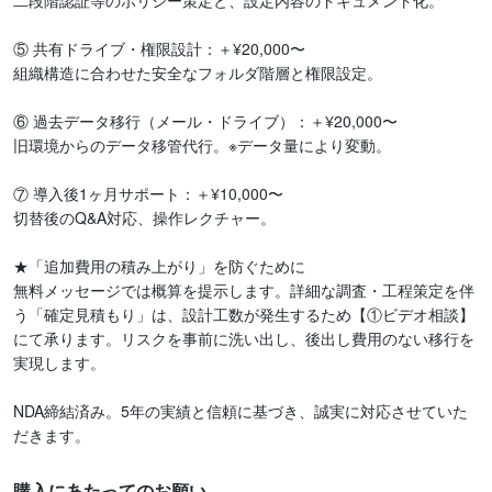
二段階認証等のポリシー策定と、設定内容のドキュメント化。

⑤ 共有ドライブ・権限設計：＋¥20,000〜

組織構造に合わせた安全なフォルダ階層と権限設定。

⑥ 過去データ移行（メール・ドライブ）：＋¥20,000〜

旧環境からのデータ移管代行。※データ量により変動。

⑦ 導入後1ヶ月サポート：＋¥10,000〜

切替後のQ&A対応、操作レクチャー。

★「追加費用の積み上がり」を防ぐために

無料メッセージでは概算を提示します。詳細な調査・工程策定を伴
う「確定見積もり」は、設計工数が発生するため【①ビデオ相談】
にて承ります。リスクを事前に洗い出し、後出し費用のない移行を
実現します。

NDA締結済み。5年の実績と信頼に基づき、誠実に対応させていた
だきます。
購入にあたってのお願い