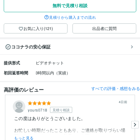
無料で見積り相談
見積りから購入までの流れ
お気に入り(121)
出品者に質問
ココナラの安心保証
提供形式
ビデオチャット
初回返答時間
3時間以内（実績）
すべての評価・感想をみる
高評価のレビュー
4日前
yours0718
見積り相談
この度はありがとうございました。
お忙しい時期だったこともあり、ご連絡が取りづらい場
面はありましたが、その都度とても丁...
もっと見る