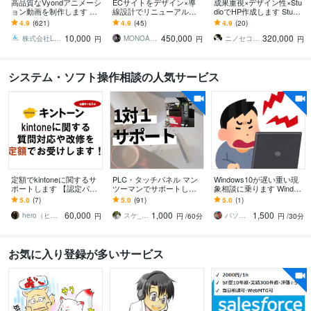
高品質なVyondアニメーシ
ECサイトをデザイン×導
成果重視×デザイン性×Stu
ョン動画を制作します 明
線設計でリニューアルし
dioでHP作成します Studio
瞭会計で安心！企業PR・
ます makeshop・Shopif
エキスパートが贈るStudio
4.9
(621)
4.9
(45)
4.9
(20)
営業資料・広告・YouTube
y・カラーミー構築パート
制作唯一Pro認定
10,000
450,000
320,000
等
ナー
株式会社LinkStudio
MONOARC Inc｜ ECサイト制作
ニノセコウヘイ｜Studioエキスパート
円
円
円
システム・ソフト操作相談の人気サービス
定額でkintoneに関するサ
PLC・タッチパネル マン
Windows10が遅い重い現
ポートします 【認定パー
ツーマンでサポートしま
象相談に乗ります Window
トナー】中小企業のkinton
す 画面共有を使ったマン
s10のサポートが残り僅か
5.0
(7)
5.0
(91)
5.0
(1)
eシステムを定額開発
ツーマン形式で丁寧にサ
なんとか最後のあがき
60,000
1,000
1,500
ポートします
hero（ヒーロー）｜kintone
スケ_PLC教室
パソコントラブル対応のミライスコープ
円
円
/60分
円
/30分
お気に入り登録が多いサービス