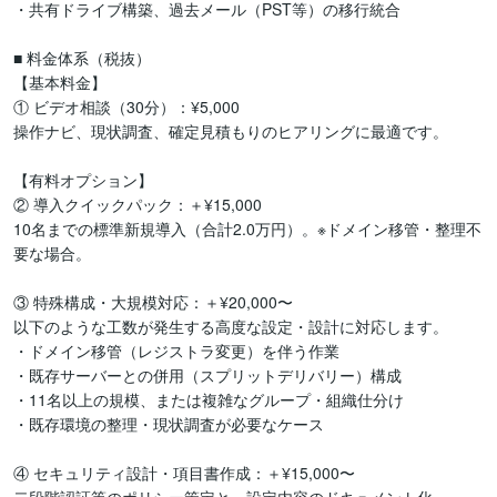
・共有ドライブ構築、過去メール（PST等）の移行統合

■ 料金体系（税抜）

【基本料金】

① ビデオ相談（30分）：¥5,000

操作ナビ、現状調査、確定見積もりのヒアリングに最適です。

【有料オプション】

② 導入クイックパック：＋¥15,000

10名までの標準新規導入（合計2.0万円）。※ドメイン移管・整理不
要な場合。

③ 特殊構成・大規模対応：＋¥20,000〜

以下のような工数が発生する高度な設定・設計に対応します。

・ドメイン移管（レジストラ変更）を伴う作業

・既存サーバーとの併用（スプリットデリバリー）構成

・11名以上の規模、または複雑なグループ・組織仕分け

・既存環境の整理・現状調査が必要なケース

④ セキュリティ設計・項目書作成：＋¥15,000〜
