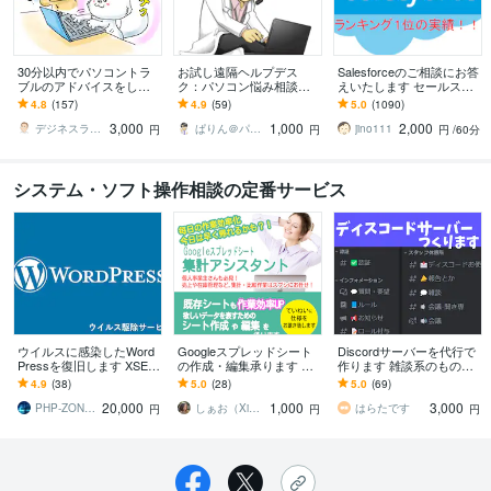
30分以内でパソコントラ
お試し遠隔ヘルプデス
Salesforceのご相談にお答
ブルのアドバイスをしま
ク：パソコン悩み相談承
えいたします セールスフ
す 現役IT屋がパソコント
ります 日本HP、マイクロ
ォース歴10年超(導入/開発
4.8
(157)
4.9
(59)
5.0
(1090)
ラブルの原因を初期診断
ソフトでの12年のエンジ
責任者&運用責任者）
3,000
1,000
2,000
いたします！
ニアの経験で！
デジネスラボ【ITの万事屋】
ぱりん＠パソコンとお絵描きの先生
jino111
円
円
円
/60分
システム・ソフト操作相談の定番サービス
ウイルスに感染したWord
Googleスプレッドシート
Discordサーバーを代行で
Pressを復旧します XSER
の作成・編集承ります ★
作ります 雑談系のものか
VER等感染者様が多数利
集計アシスタント★らく
らサポートサーバーまで
4.9
(38)
5.0
(28)
5.0
(69)
用！お気軽にご相談くだ
らくにスプシ改造できま
すべて制作いたします！
20,000
1,000
3,000
さい。
す
PHP‐ZONE．com
しぁお（Xiao）
はらたです
円
円
円