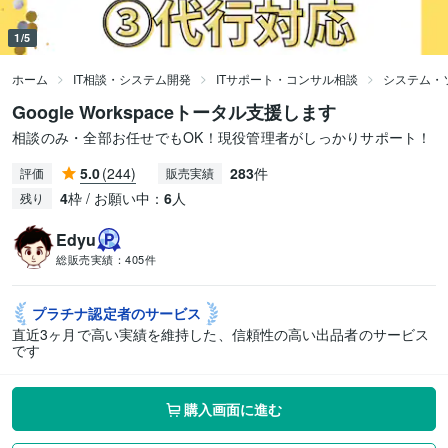
1/5
ホーム
IT相談・システム開発
ITサポート・コンサル相談
システム・
Google Workspaceトータル支援します
相談のみ・全部お任せでもOK！現役管理者がしっかりサポート！
5.0
(244)
283
件
評価
販売実績
4
枠 / お願い中：
6
人
残り
Edyu
総販売実績：
405件
プラチナ認定者の
サービス
直近3ヶ月で高い実績を維持した、信頼性の高い出品者のサービス
です
購入画面に進む