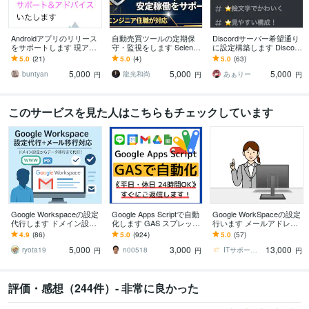
Androidアプリのリリース
自動売買ツールの定期保
Discordサーバー希望通り
をサポートします 現アプ
守・監視をします Seleniu
に設定構築します Discord
リ開発者がリリースまで
m製ツールを月次点検し軽
歴5年のベテランによるサ
5.0
(21)
5.0
(4)
5.0
(63)
サポート&アドバイス致し
微な不具合に対応
ポートで安心！！
5,000
5,000
5,000
ます
buntyan
龍光和尚
あぁりー
円
円
円
このサービスを見た人はこちらもチェックしています
Google Workspaceの設定
Google Apps Scriptで自動
Google WorkSpaceの設定
代行します ドメイン設定
化します GAS スプレッド
行います メールアドレス
からメールセキュリティ
シート、Gmail、Gemini、
やメーリングリストも対
4.9
(86)
5.0
(924)
5.0
(57)
設定まで丸ごとサポー
定期実行
応できます
5,000
3,000
13,000
ト！
ryota19
n00518
ITサポーターKUMA222
円
円
円
評価・感想（244件）- 非常に良かった