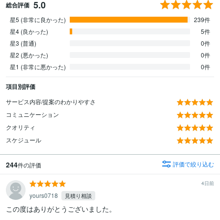
5.0
総合評価
星5 (非常に良かった)
239件
星4 (良かった)
5件
星3 (普通)
0件
星2 (悪かった)
0件
星1 (非常に悪かった)
0件
項目別評価
サービス内容/提案のわかりやすさ
コミュニケーション
クオリティ
スケジュール
244
評価で絞り込む
件の評価
4日前
yours0718
見積り相談
この度はありがとうございました。
