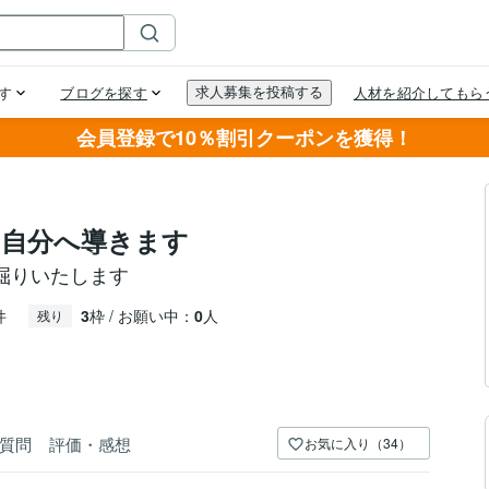
会員登録で10％割引クーポンを獲得！
い自分へ導きます
掘りいたします
件
3
枠 / お願い中：
0
人
残り
質問
評価・感想
お気に入り（34）