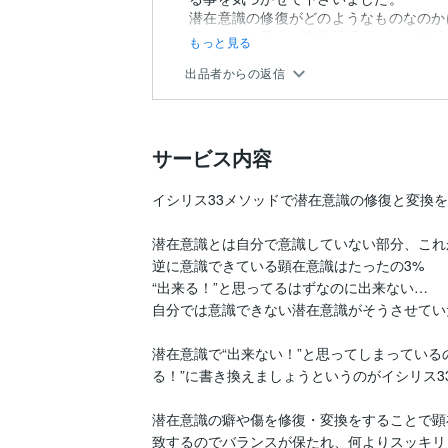
潜在意識の修復がどのようなものなのか
頂いている最中に突然納得できたり気付か
もっと見る
出品者からの返信
サービス内容
イシリス33メソッドで潜在意識の修復と変換を
潜在意識とは自分で意識していない部分、これが
逆に意識できている顕在意識はたったの3%

“出来る！”と思ってるはずなのに出来ない…

自分では意識できない潜在意識がそうさせてい
潜在意識で“出来ない！”と思ってしまっている
る！”に書き換えましょうというのがイシリス3
潜在意識の癖や傷を修復・変換をすることで顕
致するのでバランスが保たれ、何よりスッキリ