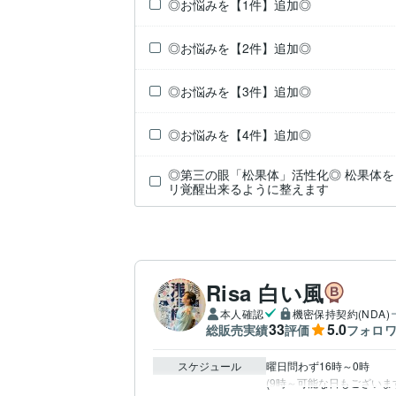
◎お悩みを【1件】追加◎
◎お悩みを【2件】追加◎
◎お悩みを【3件】追加◎
◎お悩みを【4件】追加◎
◎第三の眼「松果体」活性化◎ 松果体
リ覚醒出来るように整えます
Risa 白い風
本人確認
機密保持契約(NDA)
33
5.0
総販売実績
評価
フォロ
スケジュール
曜日問わず16時～0時

(9時～可能な日もございま