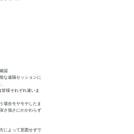
認

能な遠隔セッションに
。

は皆様それぞれ違いま
う場合モヤモヤしたま
深さ強さにかかわらず
方によって意図せずで