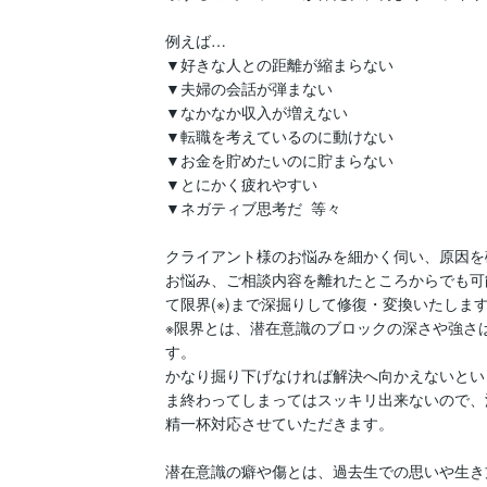
例えば…

▼好きな人との距離が縮まらない

▼夫婦の会話が弾まない

▼なかなか収入が増えない

▼転職を考えているのに動けない

▼お金を貯めたいのに貯まらない

▼とにかく疲れやすい

▼ネガティブ思考だ  等々

クライアント様のお悩みを細かく伺い、原因を確
お悩み、ご相談内容を離れたところからでも可
て限界(※)まで深掘りして修復・変換いたします
※限界とは、潜在意識のブロックの深さや強さ
す。

かなり掘り下げなければ解決へ向かえないとい
ま終わってしまってはスッキリ出来ないので、
精一杯対応させていただきます。

潜在意識の癖や傷とは、過去生での思いや生き