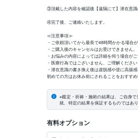
③頂戴した内容を確認後【遠隔にて】潜在意識
④完了後、ご連絡いたします。

≪注意事項≫

・ご依頼頂いてから最長で48時間かかる場合が
・ご購入後のキャンセルはお受けできません。
・お悩みの内容によっては詳細を伺う場合がご
・医療行為ではございません、ご理解くださいま
・潜在意識の書き換え後は虚脱感や逆に高揚感
初めての方はお休み前にされることをおすすめ
※鑑定・祈祷・施術の結果は、ご自身で
就、特定の結果を保証するものではあ
有料オプション