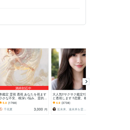
満枠対応中
満枠
本鑑定 霊視 透視 あなたを視ます
大人気‼️サクサク鑑定‼️深く‼️霊視
本格霊視鑑定で
小さな不安、根深い悩み、霊的な
と透視します ‼️恋愛、複雑な恋
ます どんな悩
問題まで。解決に導きます。
愛、仕事、人間関係、人生相談/
く、寄り添った
5.0
(1768)
4.9
(3738)
5.0
(4636)
深層霊視
3,000
2,000
千花夏
近未来、遠未来を霊透視！！占い師 紗理奈
伏見レナ
円
円