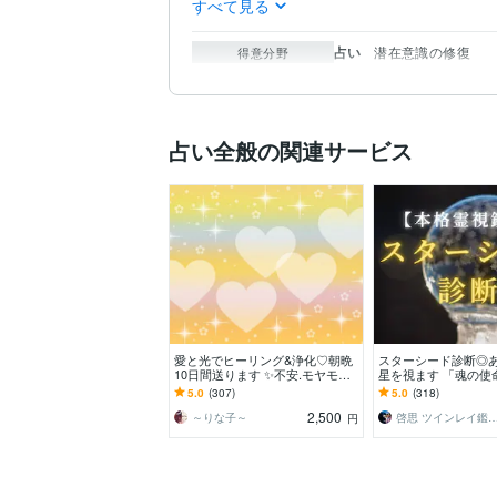
すべて見る
占い
潜在意識の修復
得意分野
占い全般の関連サービス
愛と光でヒーリング&浄化♡朝晩
スターシード診断◎
10日間送ります ✨不安.モヤモヤ.
星を視ます 「魂の使
イライラ.不眠.エネルギーが必要
らさの理由・今世の
5.0
(307)
5.0
(318)
な方へ✨
紐解きます
2,500
～りな子～
啓思 ツインレイ
円