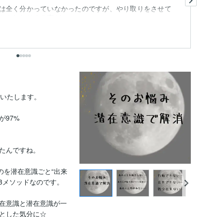
は全く分かっていなかったのですが、やり取りをさせて
依
されたりする事が...
も
出
いたします。

97%

たんですね。

のを潜在意識ごと“出来
3メソッドなのです。

在意識と潜在意識が一
とした気分に☆
