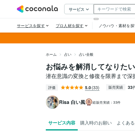
ホーム
占い
占い全般
お悩みを解消してなりた
潜在意識の変換と修復を限界まで深
33
5.0
(33)
販売実績
評価
Risa 白い風
総販売実績：
33件
サービス内容
購入時のお願い
よくある