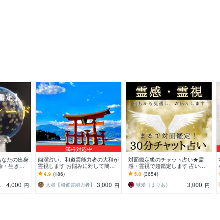
満枠対応中
あなたの出身
簡潔占い。和道霊能力者の大和が
対面鑑定級のチャット占い★霊
命・生きづ
霊視します お悩みに対して簡潔
感・霊視で超鑑定します 占いし
役割を霊視で
にお伝えします
放題の30分！どんなことでも全て
4.9
(186)
5.0
(3654)
を見通す霊感霊視で解決
4,000
3,000
3,000
鑑定士
大和【和道霊能力者】
毬愛（まりあ）
円
円
円