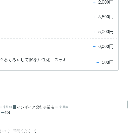
＋
2,000円
＋
3,500円
＋
5,000円
＋
6,000円
をぐるぐる回して脳を活性化！スッキ
＋
500円
インボイス発行事業者
未登録
未登録
13
ワー
すのでご確認ください)