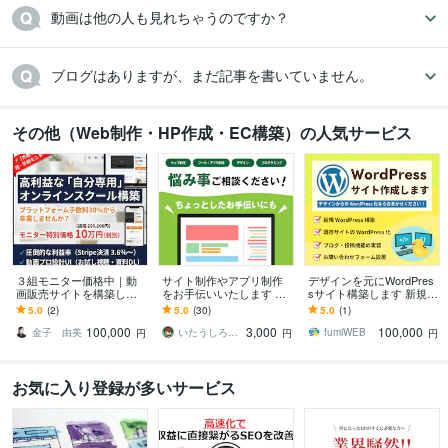
動画は他の人も見れちゃうのですか？
ブログはありますが、まだ記事を書いていません。
その他（Web制作・HP作成・EC構築）の人気サービス
３組モニター価格中｜動
サイト制作やアプリ制作
デザインを元にWordPres
画販売サイトを構築しま
をお手伝いいたします デ
sサイト構築します 新規構
す プラットフォームへの
ザイン・コーディング・
築・静的サイトのWordPr
5.0
(2)
5.0
(30)
5.0
(1)
高額手数料を卒業し利益
プログラミングの悩み事
ess化おまかせください！
100,000
3,000
100,000
を最大化します
相談ください！
金子 由美
いたうしろ｜Desigh ＆ Web
fumiWEB
円
円
円
お気に入り登録が多いサービス