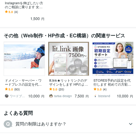
Instagramを伸ばしたい方
のご相談に乗ります 女性
限定受付！時間内ならチ
5.0
(4)
ャットで質問し放題です
1,500
＾＾
円
その他（Web制作・HP作成・EC構築）の関連サービス
ドメイン・サーバー・ワ
lit.link★リットリンクのデ
STORES予約の設定を代
ードプレスの設定を代行
ザインをします HPのよう
行します 初めての方歓迎
します 自分で１から作成
な魅力のあるlit.linkにしま
｜予約ページ公開までサ
5.0
(93)
5.0
(20)
5.0
(4)
したいが設定が複雑でで
せんか？
ポートします
10,000
7,500
10,000
きない方にオススメ！！
ワードプレスPro
tarisa design
bizstand
円
円
円
よくある質問
質問の制限はありますか？