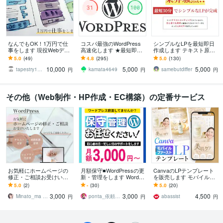
なんでもOK！1万円で仕
コスパ最強のWordPress
シンプルなLPを最短即日
事をします 現役Webデザ
高速化します ★最短即日
作成します テキスト原稿
イナーが誠実に対応しま
★検索順位ＵＰ！★100点
を元にhtmlとcssだけでコ
5.0
(49)
4.8
(295)
5.0
(130)
す
実績★アクセス数ＵＰ！
ーディングします。
10,000
5,000
5,000
★
tapestry1975
kamata4649
samebutdiffer
円
円
円
その他（Web制作・HP作成・EC構築）の定番サービス
お気軽にホームページの
月額保守■WordPressの更
CanvaのLPテンプレート
修正・ご相談お受けいた
新・管理をします Wordpr
を販売します モバイルフ
します ホームページ修正
essの知識がない方・運用
ァーストLP・自由に編集
5.0
(2)
-
(30)
5.0
(20)
や、作成についてのご相
が不安な方へ
可能(美容ver)
3,000
3,000
4,500
談もOK♫
Minato_ma Webデザイン
ponta_依頼多数のため返信遅れます
abassist
円
円
円