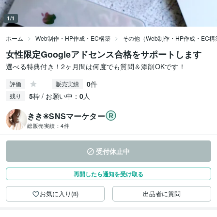
1/1
ホーム
Web制作・HP作成・EC構築
その他（Web制作・HP作成・EC構
女性限定Googleアドセンス合格をサポートします
選べる特典付き！2ヶ月間は何度でも質問＆添削OKです！
-
0
件
評価
販売実績
5
枠 / お願い中：
0
人
残り
きき✳︎SNSマーケター
総販売実績：
4件
受付休止中
再開したら通知を受け取る
お気に入り(8)
出品者に質問