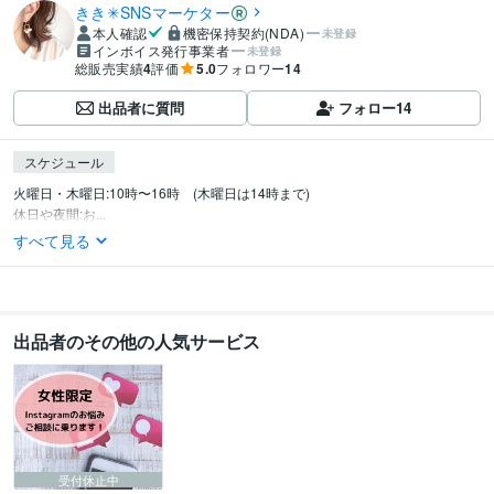
きき✳︎SNSマーケター
本人確認
機密保持契約(NDA)
未登録
インボイス発行事業者
未登録
総販売実績
4
評価
5.0
フォロワー
14
出品者に質問
フォロー
14
スケジュール
火曜日・木曜日:10時〜16時　(木曜日は14時まで)

休日や夜間:お...
すべて見る
出品者のその他の人気サービス
受付休止中