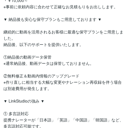
・￥10,000～

※事前に依頼内容に合わせて正確なお見積もりをお出しします。

▼ 納品後も安心な保守プランもご用意しております ▼

継続的に動画を活用されるお客様に最適な保守プランをご用意しま
した。

納品後、以下のサポートを提供いたします。

①納品後の動画データ保管

※通常納品後、動画データは保管しておりません。

②無料修正＆動画内情報のアップグレード

※作り直しに相当する大幅な変更やナレーション再収録を伴う場合
は別途費用が発生します。

▼ LinkStudioの強み ▼

① 多言語対応

提携ナレーターが「日本語」「英語」「中国語」「韓国語」など、
多言語対応可能です。
