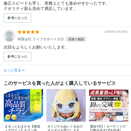
修正スピードも早く、実務上とても進めやすかったです。

クオリティ面も含めて満足しています。
参考になった
2025年12月24日
有限会社 ライフサポート大分
見積り相談
次回もよろしくお願いいたします。
参考になった
もっと見る
このサービスを買った人がよく購入しているサービス
まるっとおまかせ【構成
オリジナルぬいぐるみの
最短10日！ターゲットの
＋デザイン】チラシ作成
オーダーお受けします あ
行動を促すLPを作成しま