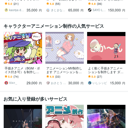
します PRO認定！企業や
なたの「うちの子」を形
す 行動を促す情報設計か
5.0
(21)
4.8
(55)
4.9
(36)
商品の価値を高める読み
に！HAPPYぬいLIFE！
らデザイン・実装まで全
35,000
65,000
150,000
やすさと信頼感
てお任せください。
kaoriya design｜デザイナー
きじまななせ
SAYO LP DESIGN
円
円
円
キャラクターアニメーション制作の人気サービス
手描きアニメ（BGM・ボ
アニメーションMV制作し
よく動く手描きアニメー
イス付き可）を制作しま
ます アニメーションを使
ションを制作します ダン
す スタッフはプロのアニ
用したMV･PVを制作しま
スやアクションなどたく
5.0
(74)
4.9
(33)
5.0
(27)
メーターと漫画家！ 脚
す！
さん動かします！
29,000
30,000
15,000
本もご用意できます
IV41_
おさとう しおこ
いしシッピ
円
円
円
お気に入り登録が多いサービス