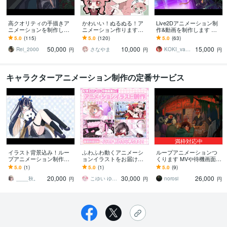
高クオリティの手描きア
かわいい！ぬるぬる！ア
Live2Dアニメーション制
ニメーションを制作しま
ニメーション作ります
作&動画を制作します 大
す MVやPR動画など、用
【低価格】手描きアニメ
手ギャルゲー導入実績あ
5.0
(115)
5.0
(120)
5.0
(63)
途に合わせて制作します
製作します！【youtuber
り！1枚絵の状態でOKで
50,000
10,000
15,000
必見】
す♪
Rei_2000
さなやま
KOKI_vananastudio
円
円
円
キャラクターアニメーション制作の定番サービス
満枠対応中
イラスト背景込み！ルー
ふわふわ動くアニメーシ
ループアニメーションつ
プアニメーション制作し
ョンイラストをお届けし
くります MVや待機画面等
ます ふわっと動くループ
ます 配信のOP・EDや待
さまざまな用途に対応い
5.0
(1)
5.0
(1)
5.0
(9)
アニメーションを制作い
機画面を華やかにしま
たします。
20,000
30,000
26,000
たします
す！
____秋。
こゆい ゆたむ
norosi
円
円
円