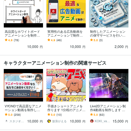
高品質なホワイトボード
実用性のある広告動画を
制作したアニメーション
アニメーションを制作し
アニメーションで制作致
の保守サービスを行いま
ます 3～5日で迅速に制作
します YouTube・Instagra
す サービス内容を必ずご
4.9
(78)
4.9
(46)
5.0
(3)
可能！企業PR・広告・Yo
m・TikTok等で使用可能
確認ください
10,000
10,000
2,000
uTube 等
円
円
円
キャラクターアニメーション制作の関連サービス
VYONDで高品質なアニメ
手描きショートアニメを
Live2Dアニメーション制
ーション動画を制作しま
作ります 1分程のアニメを
作&動画を制作します 大
す 最短5日~ 納品可！企業
youtube動画などにいかが
手ギャルゲー導入実績あ
5.0
(258)
5.0
(10)
5.0
(63)
PR youtube サービス紹
ですか？
り！1枚絵の状態でOKで
10,000
10,000
15,000
介！
す♪
スタジオアスガルド
放浪がえる
KOKI_vananastudio
円
円
円