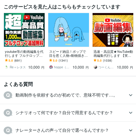
このサービスを見た人はこちらもチェックしています
youtube等の動画編集を代
スピード納品！ポップで
迅速・高品質★YouTube動
行します フルテロップ追
目を惹く人物×動物描きま
画編集代行します 【実績
加料金なし！丸投げOK！
す 挿絵・動画・グッズな
多数!!】企業・店舗・芸能
5.0
(691)
5.0
(1341)
5.0
(1038)
ど鮮やかな配色で個性を
事務所等ご依頼いただい
10,000
10,000
10,000
出したい方へ
てます
Re＋レタス
hoppe（ほっぺ）
つーくん┃動画編集屋
円
円
円
よくある質問
動画制作を依頼するのが初めてで、意味不明です…。
シナリオって何ですか？自分で用意するんですか？
ナレーターさんの声って自分で選べるんですか？