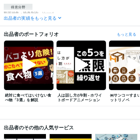
得意分野
動画編集・映像制作
Vyond
出品者の実績をもっと見る
アニメーション
動画編集
YouTube
企業広告
PR
Web制作・HP作成・EC構築
WordPress
ビジネス
経営
飲食店
コーポレート
クリニック
医療
士業
事務所
出品者のポートフォリオ
もっと見る
サービス
ホームページ
絶対に食べてはいけない食
人は話し方が9割 - ホワイ
㈱サンコーすまいる
べ物「3選」を解説
トボードアニメーション
ットリノベ
出品者のその他の人気サービス