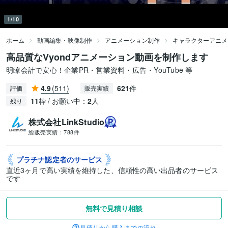
1/10
ホーム
動画編集・映像制作
アニメーション制作
キャラクターアニメ
高品質なVyondアニメーション動画を制作します
明瞭会計で安心！企業PR・営業資料・広告・YouTube 等
4.9
(511)
621
件
評価
販売実績
11
枠 / お願い中：
2
人
残り
株式会社LinkStudio
総販売実績：
788件
プラチナ認定者の
サービス
直近3ヶ月で高い実績を維持した、信頼性の高い出品者のサービス
です
無料で見積り相談
見積りから購入までの流れ