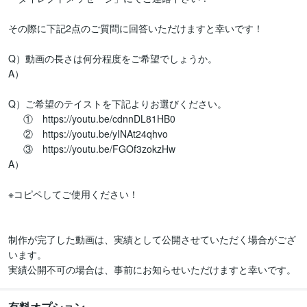
その際に下記2点のご質問に回答いただけますと幸いです！

Q）動画の長さは何分程度をご希望でしょうか。

A）

Q）ご希望のテイストを下記よりお選びください。

　  ①　https://youtu.be/cdnnDL81HB0

　  ②　https://youtu.be/yINAt24qhvo

  　③　https://youtu.be/FGOf3zokzHw　

A）

※コピペしてご使用ください！

制作が完了した動画は、実績として公開させていただく場合がござ
います。

実績公開不可の場合は、事前にお知らせいただけますと幸いです。
有料オプション