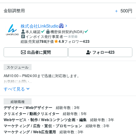
＋
500円
金額調整用
株式会社LinkStudio
本人確認
機密保持契約(NDA)
インボイス発行事業者
未登録
総販売実績
788
評価
4.9
フォロワー
423
出品者に質問
フォロー
423
スケジュール
AM10:00～PM24:00まで迅速に対応致します。

お気軽にお問い...
すべて見る
経験職種
デザイナー / Webデザイナー
経験年数 : 3年
クリエイター / 動画クリエイター
経験年数 : 5年
Webサービス・制作 / Webコンテンツ企画・編集
経験年数 : 3年
マーケティング / 広告・宣伝・プロモーション
経験年数 : 3年
マーケティング / Web広告運用
経験年数 : 3年