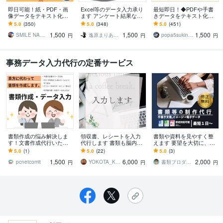
即日可能！紙・PDF・画
Excel等のデータ入力承り
最短即日！◆PDFや手書
像データをテキスト化し
ます アンケート結果な
きデータをテキスト化し
ます パソコン入力が苦
ど、細かいデータをまと
ます 時間が無くてテキス
5.0
(350)
5.0
(348)
5.0
(451)
手、作りたいけど時間が
めたいときに！
ト化したいのに出来ない
1,500
1,500
1,500
ない、すぐ欲しい方へ
という方におすすめ！
SMILE NAO（なお）
逸原まりあ／Maria－no－te
popa5sukintsu
円
円
円
事務データ入力代行の定番サービス
書類作成の悩み解決しま
領収書、レシートを入力
書類や資料を見やすく整
す！文書作成代行いたし
代行します 書類も脳内も
えます 要望を大切に、整
ます パソコン教室があな
スッキリして、本来の使
った書類デザインで印象
5.0
(1)
5.0
(22)
5.0
(3)
たに代わって書類を作成
命に集中できる
を高めます。
1,500
6,000
2,000
します
pcnetcomit
YOKOTA_Katsuko
書類プロダクション
円
円
円