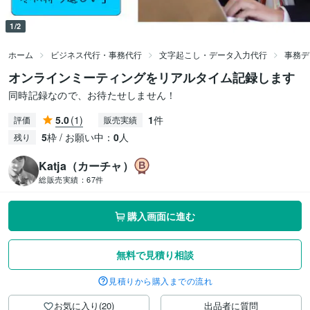
1/2
ホーム
ビジネス代行・事務代行
文字起こし・データ入力代行
事務デ
オンラインミーティングをリアルタイム記録します
同時記録なので、お待たせしません！
5.0
(1)
1
件
評価
販売実績
5
枠 / お願い中：
0
人
残り
Katja（カーチャ）
総販売実績：
67件
購入画面に進む
無料で見積り相談
見積りから購入までの流れ
お気に入り(20)
出品者に質問