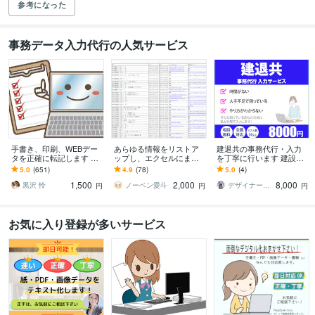
参考になった
事務データ入力代行の人気サービス
手書き、印刷、WEBデー
あらゆる情報をリストア
建退共の事務代行・入力
タを正確に転記します 返
ップし、エクセルにまと
を丁寧に行います 建設業/
信・見積り早め◎土日祝
めます データ1件あたり4
公共/工事/契約者番号/元
5.0
(651)
4.9
(78)
5.0
(4)
や夜も対応可
円～！迅速かつ丁寧に対
受/下請/役所/就労/実績
1,500
2,000
8,000
応します！！
黒沢 怜
ノーベン愛斗
デザイナー COCO
円
円
円
お気に入り登録が多いサービス