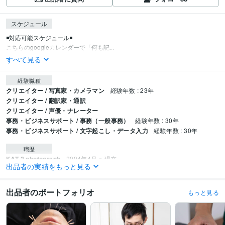
スケジュール
◾️対応可能スケジュール◾️

こちらのgoogleカレンダーで「何も記...
すべて見る
経験職種
クリエイター / 写真家・カメラマン
経験年数 : 23年
クリエイター / 翻訳家・通訳
クリエイター / 声優・ナレーター
事務・ビジネスサポート / 事務（一般事務）
経験年数 : 30年
事務・ビジネスサポート / 文字起こし・データ入力
経験年数 : 30年
職歴
KAT-2 photograph
2004年4月 ~ 現在
出品者の実績をもっと見る
資格・検定
子育て支援員
取得年 : 2020年
出品者のポートフォリオ
もっと見る
ビジネス・クリエイティブツール
ペライチ:6年
Strikingly:6年
Excel:30年
Google スプレッドシート:5年
Word:30年