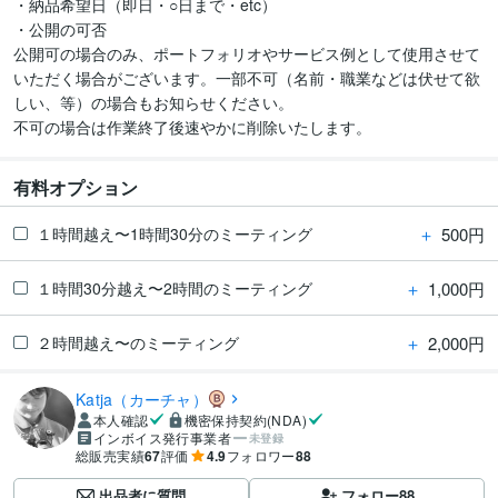
・納品希望日（即日・○日まで・etc）

・公開の可否

公開可の場合のみ、ポートフォリオやサービス例として使用させて
いただく場合がございます。一部不可（名前・職業などは伏せて欲
しい、等）の場合もお知らせください。

有料オプション
＋
500円
１時間越え〜1時間30分のミーティング
＋
1,000円
１時間30分越え〜2時間のミーティング
＋
2,000円
２時間越え〜のミーティング
Katja（カーチャ）
本人確認
機密保持契約(NDA)
インボイス発行事業者
未登録
総販売実績
67
評価
4.9
フォロワー
88
出品者に質問
フォロー
88