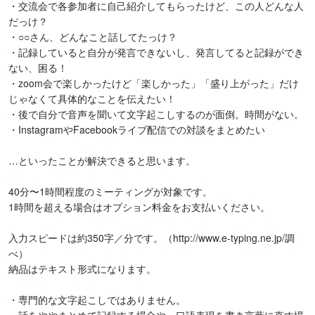
・交流会で各参加者に自己紹介してもらったけど、この人どんな人
だっけ？

・○○さん、どんなこと話してたっけ？

・記録していると自分が発言できないし、発言してると記録ができ
ない、困る！

・zoom会で楽しかったけど「楽しかった」「盛り上がった」だけ
じゃなくて具体的なことを伝えたい！

・後で自分で音声を聞いて文字起こしするのが面倒。時間がない。

・InstagramやFacebookライブ配信での対談をまとめたい

…といったことが解決できると思います。

40分〜1時間程度のミーティングが対象です。

1時間を超える場合はオプション料金をお支払いください。

入力スピードは約350字／分です。（http://www.e-typing.ne.jp/調
べ）

納品はテキスト形式になります。

・専門的な文字起こしではありません。
