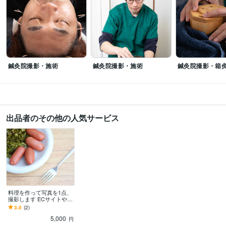
得意分野
動画編集・映像制作
写真撮影に関する相談
ライティング・翻訳
ドイツ語の翻訳・レッスン
語学力
鍼灸院撮影・施術
鍼灸院撮影・施術
鍼灸院撮影・箱
ドイツ語
日常会話レベル
出品者のその他の人気サービス
料理を作って写真を1点、
撮影します ECサイトやS
NS投稿に美味しそうな料
3.0
(2)
理写真が欲しい方へ！
5,000
円