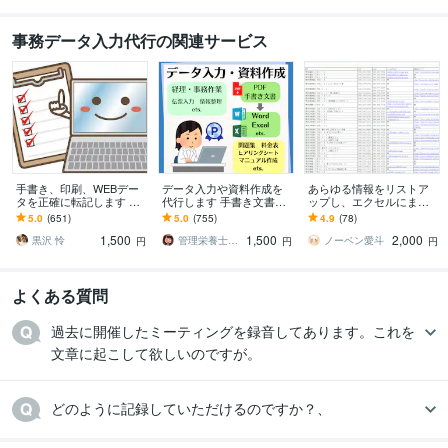
事務データ入力代行の関連サービス
手書き、印刷、WEBデー
データ入力や資料作成を
あらゆる情報をリストア
タを正確に転記します 返
代行します 手書き文書の
ップし、エクセルにまと
信・見積り早め◎土日祝
デジタル化、経費入力や
めます データ1件あたり4
5.0
(651)
5.0
(755)
4.9
(78)
や夜も対応可
問診票等の書類作成まで
円～！迅速かつ丁寧に対
1,500
1,500
2,000
応します！！
黒沢 怜
管理栄養士 カワ
ノーベン愛斗
円
円
円
よくある質問
過去に開催したミーティングを録音してあります。これを
文章に起こして欲しいのですが。
どのように記録していただけるのですか？、