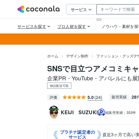
ホーム
デザイン制作
ファッション・グッズデ
SNSで目立つアメコミキ
企業PR・YouTube・アパレルにも
物品配送可能
28
5.0
(24)
販売実績
評価
KEIJI SUZUKI
総販売実績：
332件
プラチナ認定者の
直近3ヶ月で高い
サービス