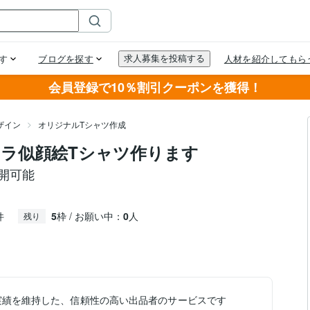
会員登録で10％割引クーポンを獲得！
ザイン
オリジナルTシャツ作成
ャラ似顔絵Tシャツ作ります
展開可能
件
5
枠 / お願い中：
0
人
残り
実績を維持した、信頼性の高い出品者のサービスです