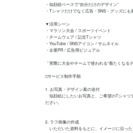
・似顔絵ベースで“自分だけのデザイン”

・Tシャツだけでなく広告・SNS・グッズにも展
▼活用シーン

・マラソン大会 / スポーツイベント

・チームウェア / 記念Tシャツ

・YouTube / SNSアイコン / サムネイル

・企業PR / 広告用ビジュアル

「実際に大会やチームで使われる“着たくなるデ
□サービス制作手順

1. お写真・デザイン案の送付

　似顔絵にしたいお写真と、ご希望のTシャツ
ださい。

2. ラフ画像の作成

　いただいた資料をもとに、イメージに沿った