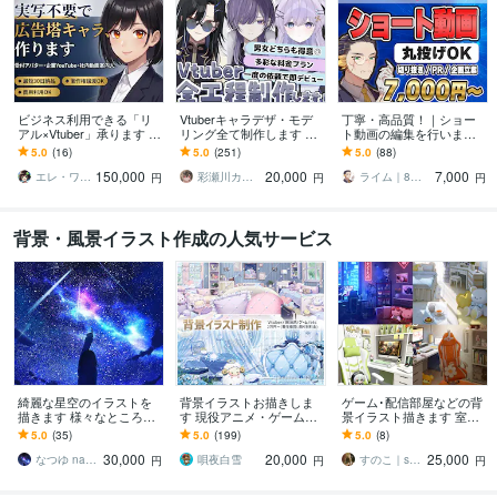
ビジネス利用できる「リ
Vtuberキャラデザ・モデ
丁寧・高品質！｜ショー
アル×Vtuber」承ります 広
リング全て制作します 男
ト動画の編集を行います 1
告塔モデル制作【リアル
性女性キャラどちらも得
0年の経験を活かし確かな
5.0
(16)
5.0
(251)
5.0
(88)
タッチ/AI自動音声/人物寄
意です♪イラストのみモデ
クオリティを誠実対応で
150,000
20,000
7,000
せ可能】
リングのみ可
お届けします
エレ・ワークス｜Vtuber制作
彩瀬川カトレア
ライム｜8月10日迄 返信遅れます
円
円
円
背景・風景イラスト作成の人気サービス
綺麗な星空のイラストを
背景イラストお描きしま
ゲーム･配信部屋などの背
描きます 様々なところで
す 現役アニメ・ゲーム背
景イラスト描きます 室内
使える星空や空がメイン
景絵師が背景イラストを
背景に特化したサービス
5.0
(35)
5.0
(199)
5.0
(8)
のイラストを描きます。
お描きします！
です
30,000
20,000
25,000
なつゆ natsuyu
唄夜白雪
すのこ｜snoko
円
円
円