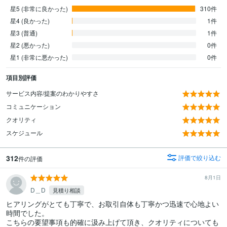
星5 (非常に良かった)
310件
星4 (良かった)
1件
星3 (普通)
1件
星2 (悪かった)
0件
星1 (非常に悪かった)
0件
項目別評価
サービス内容/提案のわかりやすさ
コミュニケーション
クオリティ
スケジュール
312
評価で絞り込む
件の評価
8月1日
D＿D
見積り相談
ヒアリングがとても丁寧で、お取引自体も丁寧かつ迅速で心地よい
時間でした。

こちらの要望事項も的確に汲み上げて頂き、クオリティについても