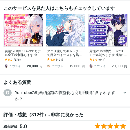
このサービスを見た人はこちらもチェックしています
実績1700件！Live2Dモデ
アニメ塗りでキャッチー
男性Vtuber専門｜Live2D
ル全工程制作します 全工
で目立つイラストを描き
モデル制作します 実績17
程完結｜修正無制限｜著
ます 動画用、スチル、ア
00件以上｜全工程対応・
5.0
(676)
5.0
(491)
5.0
(644)
作権譲渡込｜初心者も安
イコン等、目を引くイラ
著作権譲渡込｜初心者も
20,000
19,000
20,000
心
ストをご希望の方に！
安心
ユウシイ＠Vtuber制作
こでびる
ユウシイ＠Vtuber制作
円
円
円
よくある質問
YouTubeの動画(配信)の収益化も商用利用に含まれます
か？
評価・感想（312件）- 非常に良かった
5.0
総合評価