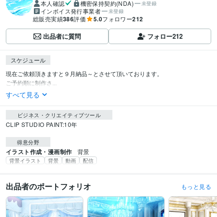
本人確認
機密保持契約(NDA)
未登録
インボイス発行事業者
未登録
総販売実績
386
評価
5.0
フォロワー
212
出品者に質問
フォロー
212
スケジュール
現在ご依頼頂きますと９月納品～とさせて頂いております。

ご予約順に制作さ...
すべて見る
ビジネス・クリエイティブツール
CLIP STUDIO PAINT:10年
得意分野
イラスト作成・漫画制作
背景
背景イラスト
背景
動画
配信
出品者のポートフォリオ
もっと見る