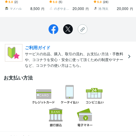
街並みや日常を、ジオラ
ubeなど動画配信の背景、
街など繊細なタッチで描
5.0
(2)
5.0
(5)
5.0
(28)
マのように可愛く切り取
サムネ、観賞用に！
きます
8,500
20,000
20,000
ります
マメハル
のぎやま｜背景イラスト
池 翔太
円
円
円
ご利用ガイド
サービスの出品、購入、取引の流れ、お支払い方法・手数料
や、ココナラを安心・安全に使って頂くための制度やマナー
など、ココナラの使い方はこちら。
お支払い方法