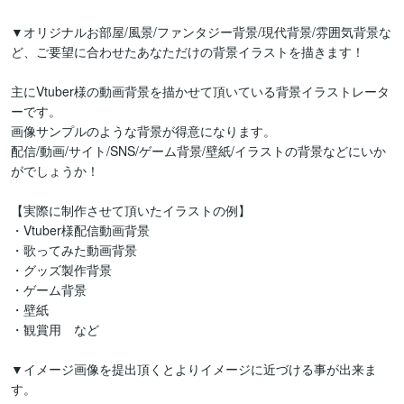
▼オリジナルお部屋/風景/ファンタジー背景/現代背景/雰囲気背景な
ど、ご要望に合わせたあなただけの背景イラストを描きます！

主にVtuber様の動画背景を描かせて頂いている背景イラストレータ
ーです。

画像サンプルのような背景が得意になります。

配信/動画/サイト/SNS/ゲーム背景/壁紙/イラストの背景などにいか
がでしょうか！

【実際に制作させて頂いたイラストの例】

・Vtuber様配信動画背景

・歌ってみた動画背景

・グッズ製作背景

・ゲーム背景

・壁紙

・観賞用　など

▼イメージ画像を提出頂くとよりイメージに近づける事が出来ま
す。
