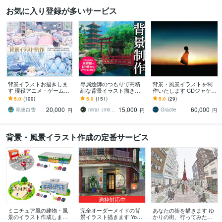
お気に入り登録が多いサービス
背景イラストお描きしま
専属絵師のつもりで高精
背景・風景イラストを制
す 現役アニメ・ゲーム背
細な背景イラスト描きま
作いたします CDジャケッ
景絵師が背景イラストを
す 実績多数！高品質イラ
ト、楽曲MV、小説の表紙
5.0
(199)
5.0
(151)
5.0
(29)
お描きします！
ストで差別化のお手伝い
などに。
20,000
15,000
60,000
をさせて下さい。
唄夜白雪
mirai（mirama）
Gracile
円
円
円
背景・風景イラスト作成の定番サービス
満枠対応中
ミニチュア風の建物・風
完全オーダーメイドの背
あなたの街を描きます ゆ
景のイラスト作成します
景イラスト描きます YouT
かりの街、行ってみたい