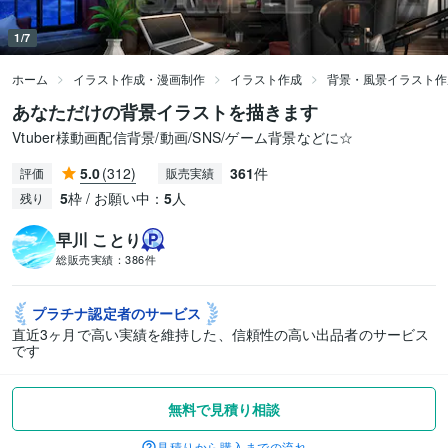
1/7
ホーム
イラスト作成・漫画制作
イラスト作成
背景・風景イラスト作
あなただけの背景イラストを描きます
Vtuber様動画配信背景/動画/SNS/ゲーム背景などに☆
5.0
(312)
361
件
評価
販売実績
5
枠 / お願い中：
5
人
残り
早川 ことり
総販売実績：
386件
プラチナ認定者の
サービス
直近3ヶ月で高い実績を維持した、信頼性の高い出品者のサービス
です
無料で見積り相談
見積りから購入までの流れ