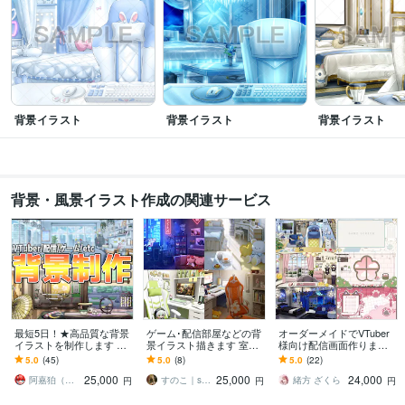
背景イラスト
背景イラスト
背景イラスト
背景・風景イラスト作成の関連サービス
最短5日！★高品質な背景
ゲーム･配信部屋などの背
オーダーメイドでVTuber
イラストを制作します 企
景イラスト描きます 室内
様向け配信画面作ります
業実績多数！VTuber様配
背景に特化したサービス
デザイン背景もお部屋風
5.0
(45)
5.0
(8)
5.0
(22)
信背景/IRIAM背景/etc
です
背景もおまかせください
25,000
25,000
24,000
阿嘉狛（あがべ）
すのこ｜snoko
緒方 ざくら
円
円
円