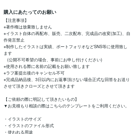
購入にあたってのお願い
【注意事項】

※著作権は放棄致しません

※イラスト自体の再配布、販売、二次配布、完成品の改変(加工)、自
作発言禁止

※制作したイラストは実績、ポートフォリオなどSNS等に使用致し
ます

   (公開不可希望の場合、事前にお申し付けください)

※使用される際に名前の記載をお願い致します

※ラフ案提出後のキャンセル不可

※完成品納品後、3日以内にお返事頂けない場合正式な回答をお送り
させて頂きクローズとさせて頂きます

【ご依頼の際に明記して頂きたいもの】

▼お見積もり相談の際はこちらのテンプレートをご利用ください。

・イラストのサイズ

・イラストのファイル形式

・使われる用途
