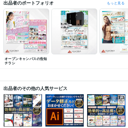
出品者のポートフォリオ
もっと見る
ンキング1位獲得
ココナラ 【チラシ・フライヤー】カテゴリランキング1位
獲得
ココナラ 【デザイン】カテゴリランキング1位獲得
ココナラ 【チラ
シ・フライヤー】カテゴリランキング1位獲得
ココナラ 販売実績2300件突
破
ココナラ 【デザイン】カテゴリランキング1位獲得
ココナラ 【チラ
シ・フライヤー】カテゴリランキング1位獲得
資格・検定
色彩検定3級
取得年 : 2005年
普通自動車第一種運転免許
取得年 : 2002年
オープンキャンパスの告知
ビジネス・クリエイティブツール
チラシ
Adobe Illustrator:20年
Adobe Photoshop:20年
Adobe InDesign:8年
Word:20年
Excel:20年
PowerPoint:20年
得意分野
出品者のその他の人気サービス
デザイン制作
名刺・ショップカード
チラシ・フライヤー・ポスター
2つ
折・3つ折リーフレット・パンフレット
バナー
地図作成
データ修正
学校関係
塾
美容室
整骨院
ジム
不動産
セミナー
買取施設
イベント
ビジネス
Web制作・HP作成・EC構築
Webバナー、SNS広告
LPデザイン
語学力
英語
日常会話レベル