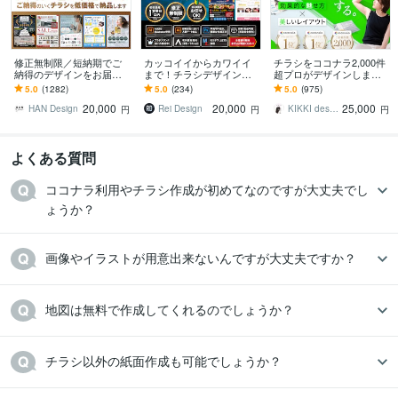
修正無制限／短納期でご
カッコイイからカワイイ
チラシをココナラ2,000件
納得のデザインをお届け
まで！チラシデザインを
超プロがデザインします
します その他、パンフ・
します 印刷会社勤務デザ
美しいレイアウト、目を
5.0
(1282)
5.0
(234)
5.0
(975)
ポスター・メニュー・名
イナーが、デザインから
惹くビジュアルのフライ
20,000
20,000
25,000
刺・看板 etc.
入稿データまで作ります
ヤー・チラシ
HAN Design
Rei Design
KIKKI design
円
円
円
よくある質問
ココナラ利用やチラシ作成が初めてなのですが大丈夫でし
ょうか？
画像やイラストが用意出来ないんですが大丈夫ですか？
地図は無料で作成してくれるのでしょうか？
チラシ以外の紙面作成も可能でしょうか？