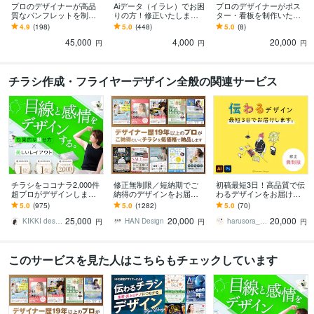
プロのデザイナーが高品
Aiデータ（イラレ）でお困
プロのデザイナーがポス
質なパンフレットを制作
りの方！修正いたします
ター・看板を制作いたし
します パンフレット、会
イラストレーターの簡単
ます どんなポスター、看
4.9
(198)
5.0
(448)
5.0
(8)
社案内、採用案内、カタ
なデータ修正承ります！
板でも対応可能！修正無
45,000
4,000
20,000
ログでも対応可能です！
複数箇所可能！！
制限！
円
円
円
チラシ作成・フライヤーデザイン全般の関連サービス
チラシをココナラ2,000件
修正無制限／短納期でご
初稿最短3日！高品質で伝
超プロがデザインします
納得のデザインをお届け
わるデザインをお届けし
美しいレイアウト、目を
します その他、パンフ・
ます 納得いくまで修正可
5.0
(975)
5.0
(1282)
5.0
(70)
惹くビジュアルのフライ
ポスター・メニュー・名
★高品質なチラシ・リー
25,000
20,000
20,000
ヤー・チラシ
刺・看板 etc.
フレットを短期納品！
KIKKI design
HAN Design
harusora_design
円
円
円
このサービスを見た人はこちらもチェックしています