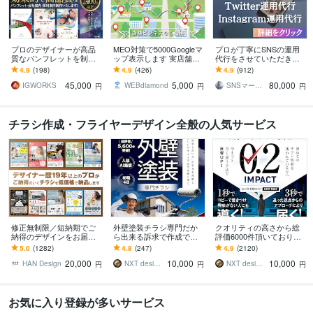
プロのデザイナーが高品
MEO対策で5000Googleマ
プロが丁寧にSNSの運用
質なパンフレットを制作
ップ表示します 実店舗向
代行をさせていただきま
します パンフレット、会
け/ローカルSEO/グーグル
す Instagram運用代行サー
4.9
(198)
4.9
(426)
4.9
(912)
社案内、採用案内、カタ
マップ検索上位化
ビス
45,000
5,000
80,000
ログでも対応可能です！
IGWORKS
WEBdiamond
SNSマーケティング「かりん」AsoBi
円
円
円
チラシ作成・フライヤーデザイン全般の人気サービス
修正無制限／短納期でご
外壁塗装チラシ専門だか
クオリティの高さから総
納得のデザインをお届け
ら出来る訴求で作成でき
評価6000件頂いておりま
します その他、パンフ・
ます 修正無制限！信頼感
す 修正無制限！25年デザ
5.0
(1282)
4.8
(247)
4.9
(2120)
ポスター・メニュー・名
を大切にしたポスティン
イナーが作る訴求方法で
20,000
10,000
10,000
刺・看板 etc.
グ反響重視デザイン
チラシ反響UP!
HAN Design
NXT design 研究所
NXT design 研究所
円
円
円
お気に入り登録が多いサービス