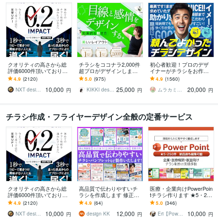
クオリティの高さから総
チラシをココナラ2,000件
初心者歓迎！プロのデザ
評価6000件頂いておりま
超プロがデザインします
イナーがチラシをお作り
す 修正無制限！25年デザ
美しいレイアウト、目を
します ココナラ初心者も
4.9
(2120)
5.0
(975)
4.9
(1560)
イナーが作る訴求方法で
惹くビジュアルのフライ
歓迎！企業から個人まで
10,000
25,000
20,000
チラシ反響UP!
ヤー・チラシ
高品質を安価でお届け！
NXT design 研究所
KIKKI design
ムラカミラボ
円
円
円
チラシ作成・フライヤーデザイン全般の定番サービス
クオリティの高さから総
高品質で伝わりやすいチ
医療・企業向けPowerPoin
評価6000件頂いておりま
ラシを作成します 修正無
tチラシ作ります ★5・250
す 修正無制限！25年デザ
制限、伝わりやすい・印
件｜PowerPoint作成・納
4.9
(2120)
4.9
(64)
5.0
(346)
イナーが作る訴求方法で
象に残るデザインで作成
品｜伝わるチラシ
10,000
12,000
10,000
チラシ反響UP!
します
NXT design 研究所
design KK
Eri【PowerPointデザイン】
円
円
円