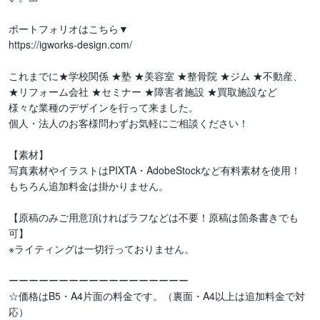
ポートフォリオはこちら▼

https://igworks-design.com/

これまでに★学校関係 ★塾 ★美容室 ★整骨院 ★ジム ★不動産、

★リフォーム会社 ★セミナー ★障害者施設 ★買取施設など

様々な業種のデザインを行って来ました。

個人・法人のお客様問わずお気軽にご相談ください！

【素材】

写真素材やイラストはPIXTA・AdobeStockなど有料素材を使用！

もちろん追加料金は掛かりません。

【原稿のみご用意頂ければラフなどは不要！原稿は箇条書きでも
可】

※ライティングは一切行っておりません。

ーーーーーーーーーーーーーーーーーー

☆価格はB5・A4片面の料金です。（裏面・A4以上は追加料金で対
応）
