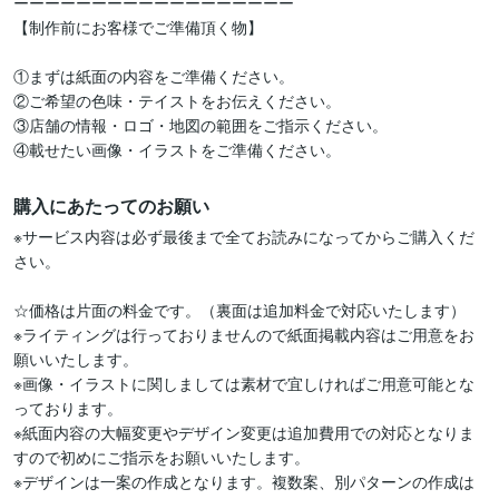
ーーーーーーーーーーーーーーーーーー

【制作前にお客様でご準備頂く物】

①まずは紙面の内容をご準備ください。

②ご希望の色味・テイストをお伝えください。

③店舗の情報・ロゴ・地図の範囲をご指示ください。

④載せたい画像・イラストをご準備ください。
購入にあたってのお願い
※サービス内容は必ず最後まで全てお読みになってからご購入くだ
さい。

☆価格は片面の料金です。（裏面は追加料金で対応いたします）

※ライティングは行っておりませんので紙面掲載内容はご用意をお
願いいたします。

※画像・イラストに関しましては素材で宜しければご用意可能とな
っております。

※紙面内容の大幅変更やデザイン変更は追加費用での対応となりま
すので初めにご指示をお願いいたします。

※デザインは一案の作成となります。複数案、別パターンの作成は