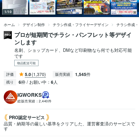
1/10
ホーム
デザイン制作
チラシ作成・フライヤーデザイン
チラシ作成・
プロが短期間でチラシ・パンフレット等デザイ
ンします
名刺、ショップカード、DMなど印刷物なら何でも対応可能
です
物品配送可能
5.0
(1,370)
1,545
件
評価
販売実績
6
枠 / お願い中：
6
人
残り
IGWORKS
総販売実績：
2,440件
PRO認定
サービス
品質・納期等の厳しい基準をクリアした、運営審査済のサービスで
す