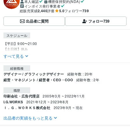
本人確認
機密保持契約(NDA)
インボイス発行事業者
総販売実績
2,440
評価
5.0
フォロワー
739
出品者に質問
フォロー
739
スケジュール
【平日】9:00〜21:00

【土日祝】休み
すべて見る
経験職種
デザイナー / グラフィックデザイナー
経験年数 : 20年
経営・マネジメント / 経営者・CEO・COO
経験年数 : 2年
職歴
印刷会社・広告代理店
2005年3月 ~ 2022年11月
I.G.WORKS
2021年12月 ~ 2023年8月
Ｉ．Ｇ．ＷＯＲＫＳ株式会社
2023年9月 ~ 現在
出品者の実績をもっと見る
受賞歴
ココナラ 【デザイン】カテゴリランキング1位獲得
ココナラ 【チラシ・フ
ライヤー】カテゴリランキング1位獲得
ココナラ 【デザイン】カテゴリラ