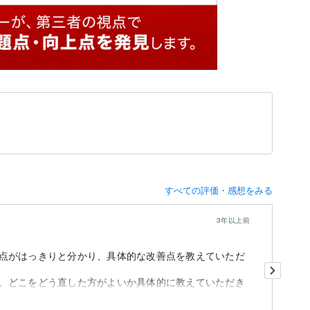
すべての評価・感想をみる
3年以上前
点がはっきりと分かり、具体的な改善点を教えていただ
ど
数
、どこをどう直した方がよいか具体的に教えていただき
ろ
コ
も