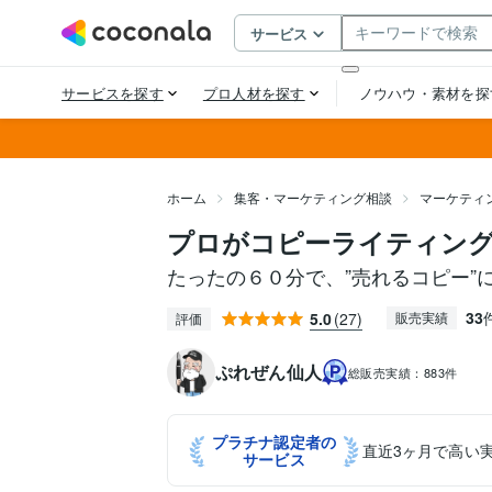
ホーム
集客・マーケティング相談
マーケティ
プロがコピーライティン
たったの６０分で、”売れるコピー”
33
5.0
(27)
販売実績
評価
ぷれぜん仙人
総販売実績：
883件
プラチナ認定者の
直近3ヶ月で高い
サービス