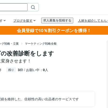
会員登録で10％割引クーポンを獲得！
ング戦略・立案
マーケティング戦略全般
グの改善診断をします
に変身させます！
件
3
枠 / お願い中：
0
人
残り
実績を維持した、信頼性の高い出品者のサービスです