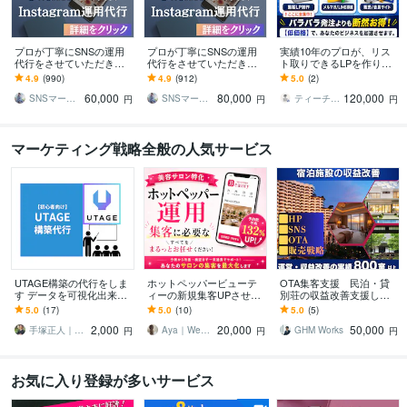
プロが丁寧にSNSの運用
プロが丁寧にSNSの運用
実績10年のプロが、リス
代行をさせていただきま
代行をさせていただきま
ト取りできるLPを作りま
す Twitter運用代行サービ
す Instagram運用代行サー
す UTAGE/公式ラインに
4.9
(990)
4.9
(912)
5.0
(2)
ス
ビス
誘導等、フルカスタマイ
60,000
80,000
120,000
ズ致します。
SNSマーケティング「かりん」AsoBi
SNSマーケティング「かりん」AsoBi
ティーチ＆ファネルデザイン
円
円
円
マーケティング戦略全般の人気サービス
UTAGE構築の代行をしま
ホットペッパービューテ
OTA集客支援 民泊・貸
す データを可視化出来る
ィーの新規集客UPさせま
別荘の収益改善支援しま
UTAGEファネル構築しま
す “掲載しているだけ”の
す 【800室以上】WEB集
5.0
(17)
5.0
(10)
5.0
(5)
す
ホットペッパー、卒業し
客全般、OTA運用サポー
2,000
20,000
50,000
ませんか？
トします
手塚正人｜UTAGE✖️データ分析
Aya｜Webマーケッター
GHM Works
円
円
円
お気に入り登録が多いサービス