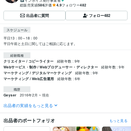
インボイス発行事業者
総販売実績
586
評価
4.9
フォロワー
482
出品者に質問
フォロー
482
スケジュール
平日13：00～18：00

平日午前と土日に関してはご相談に応じます。
経験職種
クリエイター / コピーライター
経験年数 : 9年
Webサービス・制作 / Webプロデューサー・ディレクター
経験年数 : 9年
マーケティング / デジタルマーケティング
経験年数 : 9年
マーケティング / Web広告運用
経験年数 : 6年
職歴
Geyser
2016年2月 ~ 現在
出品者の実績をもっと見る
受賞歴
検索ワード「集客・コンサルティング」にてオススメ1位獲得
出品者のポートフォリオ
もっと見る
ビジネス・クリエイティブツール
ペライチ:5年
Excel:9年
Word:9年
Moneyfoward:9年
ChatGPT:1年