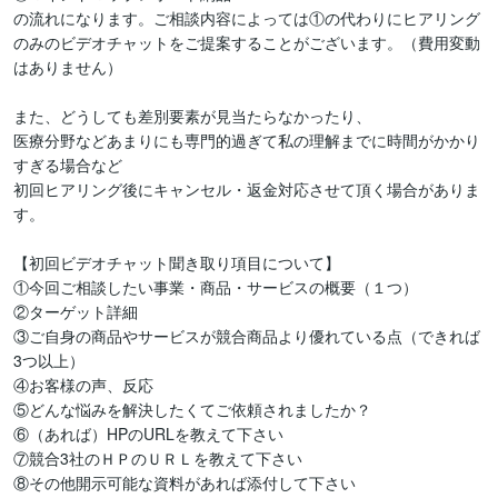
の流れになります。ご相談内容によっては①の代わりにヒアリング
のみのビデオチャットをご提案することがございます。（費用変動
はありません）

また、どうしても差別要素が見当たらなかったり、

医療分野などあまりにも専門的過ぎて私の理解までに時間がかかり
すぎる場合など

初回ヒアリング後にキャンセル・返金対応させて頂く場合がありま
す。

【初回ビデオチャット聞き取り項目について】

①今回ご相談したい事業・商品・サービスの概要（１つ）

②ターゲット詳細

③ご自身の商品やサービスが競合商品より優れている点（できれば
3つ以上）

④お客様の声、反応

⑤どんな悩みを解決したくてご依頼されましたか？

⑥（あれば）HPのURLを教えて下さい

⑦競合3社のＨＰのＵＲＬを教えて下さい

⑧その他開示可能な資料があれば添付して下さい
