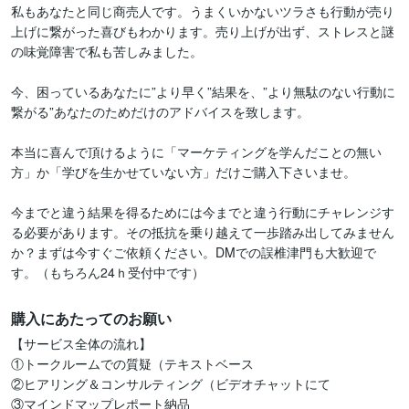
私もあなたと同じ商売人です。うまくいかないツラさも行動が売り
上げに繋がった喜びもわかります。売り上げが出ず、ストレスと謎
の味覚障害で私も苦しみました。

今、困っているあなたに”より早く”結果を、”より無駄のない行動に
繋がる”あなたのためだけのアドバイスを致します。

本当に喜んで頂けるように「マーケティングを学んだことの無い
方」か「学びを生かせていない方」だけご購入下さいませ。

今までと違う結果を得るためには今までと違う行動にチャレンジす
る必要があります。その抵抗を乗り越えて一歩踏み出してみません
か？まずは今すぐご依頼ください。DMでの誤椎津門も大歓迎で
す。（もちろん24ｈ受付中です）
購入にあたってのお願い
【サービス全体の流れ】

①トークルームでの質疑（テキストベース

②ヒアリング＆コンサルティング（ビデオチャットにて

③マインドマップレポート納品
