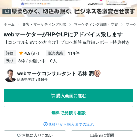
1/2
ホーム
集客・マーケティング相談
マーケティング戦略・立案
マーケ
webマーケターがHPやLPにアドバイス致します
【コンサル初めての方向け】プロへ相談＆詳細レポート特典付き
4.9
(97)
114
件
評価
販売実績
3
枠 / お願い中：
0
人
残り
webマーケコンサルタント 若林 潤
総販売実績：
586件
購入画面に進む
無料で見積り相談
見積りから購入までの流れ
お気に入り(1355)
出品者に質問