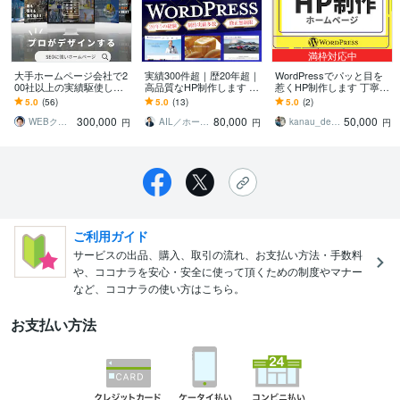
満枠対応中
大手ホームページ会社で2
実績300件超｜歴20年超｜
WordPressでパッと目を
00社以上の実績駆使しま
高品質なHP制作します W
惹くHP制作します 丁寧な
す 本当に強いSEO！集客
ordPress/ホームページ制
ヒアリングで魅力や想い
5.0
(56)
5.0
(13)
5.0
(2)
に強い！保証ありで安心
作/SEO/リニューアル
が伝わるサイト作りま
300,000
80,000
50,000
のホームページ！
す！
WEBクリエイター ヨシ
AIL／ホームページ・wordpress
kanau_design
円
円
円
ご利用ガイド
サービスの出品、購入、取引の流れ、お支払い方法・手数料
や、ココナラを安心・安全に使って頂くための制度やマナー
など、ココナラの使い方はこちら。
お支払い方法