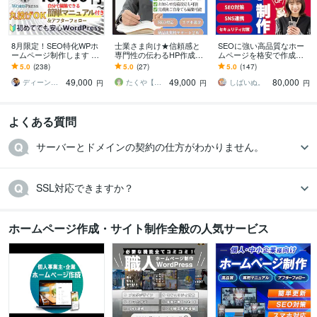
8月限定！SEO特化WPホ
士業さま向け★信頼感と
SEOに強い高品質なホー
ームページ制作します ス
専門性の伝わるHP作成し
ムページを格安で作成し
マホ対応＆初心者向けWP
ます 弁護士様、司法書士
ます ホームページ制作歴1
5.0
(238)
5.0
(27)
5.0
(147)
サイト制作【49,000円】
様、行政書士様、社労士
0年以上！安いけど本格的
49,000
49,000
80,000
様、税理士様向けに！
なHP制作
ディーン＠お値段以上！
たくや【WEB制作 G_conure】
しばいぬ。
円
円
円
よくある質問
サーバーとドメインの契約の仕方がわかりません。
SSL対応できますか？
ホームページ作成・サイト制作全般の人気サービス