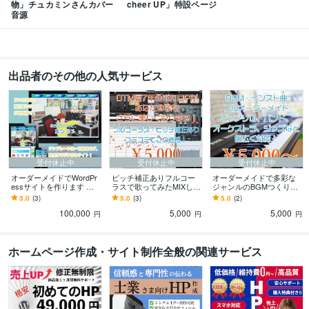
物」チュカミンさんカバー
cheer UP」特設ページ
音源
出品者のその他の人気サービス
受付休止中
受付休止中
受付休止中
オーダーメイドでWordPr
ピッチ補正ありフルコー
オーダーメイドで多彩な
essサイトを作ります テ
ラスで歌ってみたMIXしま
ジャンルのBGMつくりま
ンプレートなしのオーダ
す フルコーラス・ピッチ
す ピアノソロからオーケ
5.0
(3)
5.0
(3)
5.0
(2)
ーメイドサイトをこの価
タイミング補正、含んで
ストラ、エレクトロまで
100,000
5,000
5,000
格で！
この価格！
幅広く対応します！
円
円
円
ホームページ作成・サイト制作全般の関連サービス