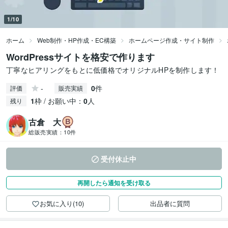
1/10
ホーム
Web制作・HP作成・EC構築
ホームページ作成・サイト制作
WordPressサイトを格安で作ります
丁寧なヒアリングをもとに低価格でオリジナルHPを制作します！
-
0
件
評価
販売実績
1
枠 / お願い中：
0
人
残り
古倉 大
総販売実績：
10件
受付休止中
再開したら通知を受け取る
お気に入り(10)
出品者に質問