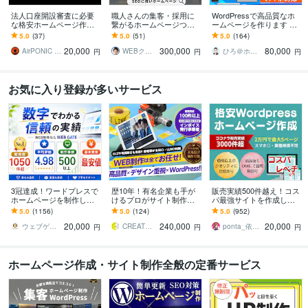
法人口座開設審査に必要
職人さんの集客・採用に
WordPressで高品質なホ
な格安ホームページ作成
繋がるホームページつく
ームページを作ります シ
します 法人銀行口座開設
ります 大手ホームページ
ンプル/SEO/ホームペー
5.0
(37)
5.0
(51)
5.0
(164)
審査、webサイト作成、コ
制作会社で7年で200社以
ジ/おしゃれ/スタイリッシ
20,000
300,000
80,000
ーポレートサイトに
上の制作実績！
ュ
AirPONIC JOHN（ジョン）
WEBクリエイター ヨシ
ひろ＠ホームページ制作
円
円
円
お気に入り登録が多いサービス
3冠達成！ワードプレスで
歴10年！有名企業も手が
販売実績500件越え！コス
ホームページを制作しま
けるプロがサイト制作し
パ最強サイトを作成しま
す WEB制作＆デザイン部
ます 初心者でも安心★ヒ
す 起業、副業、ブログ！
5.0
(1156)
5.0
(124)
5.0
(952)
門1位（販売数・評価数・
アリング重視・要望に沿
WPで更新楽々！オリジナ
20,000
240,000
20,000
お気に入り数）
って柔軟に対応可能
ルデザイン可能
ウェブゲート
CREATORSZERO
ponta_依頼多数のため返信遅れます
円
円
円
ホームページ作成・サイト制作全般の定番サービス