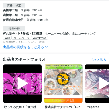
資格・検定
英検準二級
取得年 : 2012年
漢検準二級
取得年 : 2010年
普通自動車免許
取得年 : 2013年
得意分野
Web制作・HP作成・EC構築
ホームページ制作、主にコーディング
Web
ホームページ
WordPress
音楽制作・ナレーション
作曲
出品者の実績をもっと見る
作曲
BGM
出品者のポートフォリオ
もっと見る
歌ってみたMIX「食虫植
株式会社サクセスの「Lun
Prepared