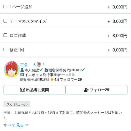
＋
3,000円
1ページ追加
＋
8,000円
テーマカスタマイズ
＋
8,000円
ロゴ作成
＋
3,000円
修正1回
古倉 大
本人確認
機密保持契約(NDA)
インボイス発行事業者
未登録
総販売実績
10
評価
4.5
フォロワー
29
出品者に質問
フォロー
29
スケジュール
平日、土日祝日ともに9時～19時まで対応可。時間外のメッセージは対応い
た...
すべて見る