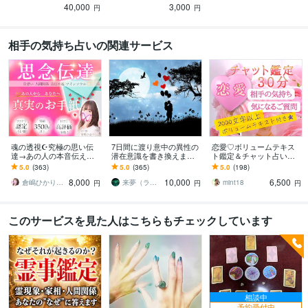
40,000
3,000
格でお届けします
円
円
相手の気持ち占いの関連サービス
魂の透視☪️究極の思い伝
7日間に渡り意中の異性の
恋愛♡ボリュームテキス
達→あの人の本音伝えま
潜在意識を書き換えます
ト鑑定＆チャット占い致
す 鑑定実績5000件✨恋愛
大好きなあの人に自分の
します 相手のお気持ち♡3
5.0
(363)
5.0
(365)
5.0
(198)
片思い復縁複雑愛結婚占
ことだけを狂ったように
0分チャット♪しっかり鑑
8,000
10,000
6,500
い㊙️
愛してほしい方へ
定＆寄り添います
倉嶋ひかり♡複雑愛あの人の本音と幸せの道
来夢（ライム）
mint18
円
円
円
このサービスを見た人はこちらもチェックしています
相談中
予約受付中