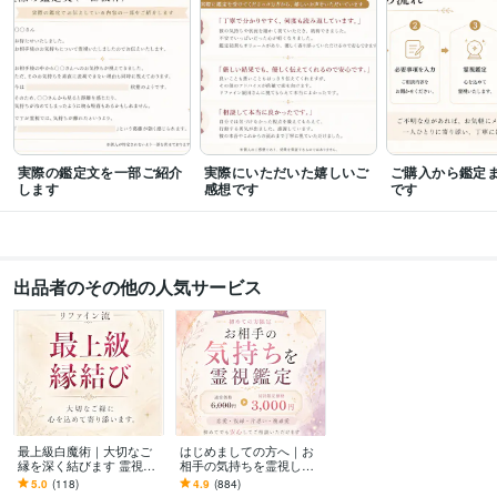
メンタル心理カウンセラー
取得年 : 2017年
得意分野
占い
霊視透視
関係性に特化した縁結び
初回ご依頼者様限定鑑定縁結び
思念伝達
遠隔ヒーリング
霊視
透視
恋愛
片思い
結婚
復縁
不倫
縁結び
悩み相談・カウンセリング
リファイン流✴︎霊視透視鑑定
悩み
恋愛
仕事
片思い
不倫
結婚
不安
実際の鑑定文を一部ご紹介
実際にいただいた嬉しいご
ご購入から鑑定
します
語学力
感想です
です
英語
日常会話レベル
出品者のその他の人気サービス
最上級白魔術｜大切なご
はじめましての方へ｜お
縁を深く結びます 霊視・
相手の気持ちを霊視しま
波動調整・縁結びを組み
す 通常鑑定と変わらない
5.0
(118)
4.9
(884)
合わせた特別施術です
内容を初めての方限定価