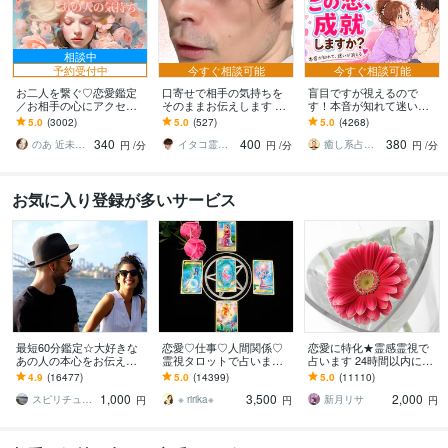
相談中
予約受付中
今すぐ相談可能
今すぐ相談可能
お二人を繋ぐ♡恋愛鑑定
口寄せで相手の気持ちを
盲目ですが視えるので
／お相手の心にアクセス
そのままお伝えします 現
す！本音が知れて迷いが
します お相手の温度感／
状を把握し未来を切り開
消えます 合わない理由を
5.0
(3002)
5.0
(527)
5.0
(4268)
片思い／複雑／復縁／遠
く方法を具体的にお伝え
見つけ出し整えて一番楽
340
400
380
距離／全世代鑑定中❣
します
に噛み合う未来へ導きま
のあ 近未来鑑定師 TR OR LE
イタコ霊能者 豊珠
癒し系占い師 まるタロー
円
/分
円
/分
円
/分
す
お気に入り登録が多いサービス
最短60分鑑定☆大好きな
恋愛♡仕事♡人間関係♡
恋愛に特化★霊感霊視で
あの人の本心をお伝えし
霊視タロットで占います
占います 24時間以内に返
ます 【詳細不要】好きな
霊視鑑定♡恋愛アドバイ
信、スピリチュアル鑑定
4.9
(16477)
5.0
(14399)
5.0
(11110)
人の本音と将来への思
ザーとして相手の心理も
1,000
3,500
2,000
い。私をどう思ってる？
詳しく解説します
スピリチュアルカウンセラー沙耶美
※ ririka※
新月リサ
円
円
円