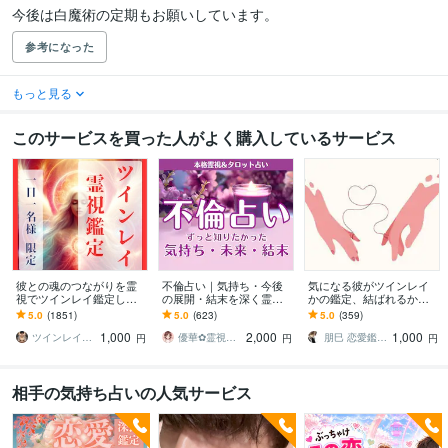
今後は白魔術の定期もお願いしています。
参考になった
もっと見る
このサービスを買った人がよく購入しているサービス
彼との魂のつながりを霊
不倫占い｜気持ち・今後
気になる彼がツインレイ
視でツインレイ鑑定しま
の展開・結末を深く霊視
かの鑑定、結ばれるかを
す 気になる彼とつながる
します 占うだけでなく、
視ます 人生相談 運命 結婚
5.0
(1851)
5.0
(623)
5.0
(359)
ことができるのか鑑定し
具体的な行動アドバイス
出会い 縁結び 恋愛相談 恋
1,000
2,000
1,000
ます
まで丁寧にお伝えします
愛
ツインレイ縁結び専門鑑定士✢神結シオン✢
優華✿霊視で導く癒やしの恋占い師
朋巳 恋愛鑑定 人生相談 陰陽師 縁結び
円
円
円
相手の気持ち占いの人気サービス