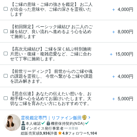
【ご縁の意味・ご縁の強さを鑑定】 お二人
＋
4,000円
が出会った意味や、ご縁の深さを霊視いた
します
【初回限定】ベーシック縁結び お二人のご
＋
8,000円
縁を結び、良い流れへ進めるよう心を込め
て施術します
【高次元縁結び】ご縁を深く結ぶ特別施術
＋
15,000円
片思い・復縁・複雑恋愛など、ご縁に合わ
せて丁寧に施術します。
【前世リーディング】 前世からのご縁や魂
＋
4,000円
の課題を霊視し、 今世へ繋がるご縁や課題
を読み解きます。
【思念伝達】あなたの伝えたい想いを、お
＋
5,000円
相手様へ心を込めてお届けいたします。大
切なご縁を育みたい方にもおすすめです。
霊視鑑定専門｜リファイン飯田
本人確認
機密保持契約(NDA)
インボイス発行事業者
未登録
総販売実績
3,936
評価
4.9
フォロワー
1,104