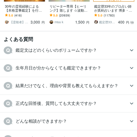
30年の霊視経験による
リピーター専用【ヒーリ
鑑定歴33年のプロ占い師
【本格霊事鑑定】を行い
ング】致します ☆波動を
が真剣占います 博多・廓
ます 霊現象・家相・家
上げ、流れを良くします
屋の純血統占い祈願師
5.0
(416)
5.0
(20939)
5.0
(11783)
系・先祖・土地・人間関
☆
雷鳥
3,000
1,500
400
係・悪縁・因縁・厄払い
【霊能者】天晴
misa k
鑑定歴33年のプロ占い師 雷鳥
円
円
円
/分
よくある質問
鑑定文はどのくらいのボリュームですか？
生年月日が分からなくても鑑定できますか？
結果だけでなく、理由や背景も教えてもらえますか？
正式な回答後、質問しても大丈夫ですか？
どんな相談ができますか？