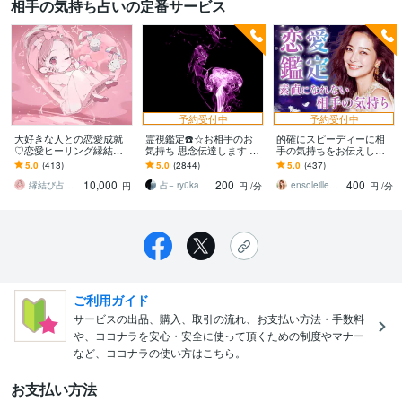
相手の気持ち占いの定番サービス
予約受付中
予約受付中
大好きな人との恋愛成就
霊視鑑定☎️☆お相手のお
的確にスピーディーに相
♡恋愛ヒーリング縁結び
気持ち 思念伝達します 最
手の気持ちをお伝えしま
します 縁結び、願望成就
短6時間以内に 思念伝達 /
す 透視｜生年月日 本名不
5.0
(413)
5.0
(2844)
5.0
(437)
ブロック、エーテルコー
SNS問題 不倫
要｜不倫・曖昧・遠距
10,000
200
400
ドカット等フル施術♡
離・恋愛・対人関係
縁結び占い師♡ぼつ美
占− ryūka
ensoleille｜相手の気持ち
円
円
/分
円
/分
ご利用ガイド
サービスの出品、購入、取引の流れ、お支払い方法・手数料
や、ココナラを安心・安全に使って頂くための制度やマナー
など、ココナラの使い方はこちら。
お支払い方法