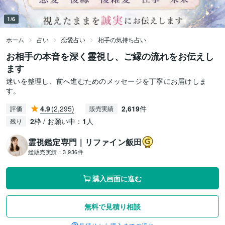
1/6
ホーム
占い
恋愛占い
相手の気持ち占い
お相手の本音を深く霊視し、ご縁の流れをお伝えし
ます
迷いを整理し、前へ進むためのメッセージを丁寧にお届けしま
す。
4.9
(2,295)
2,619
件
評価
販売実績
2
枠 / お願い中：
1
人
残り
霊視鑑定専門｜リファイン飯田
総販売実績：
3,936件
購入画面に進む
無料で見積り相談