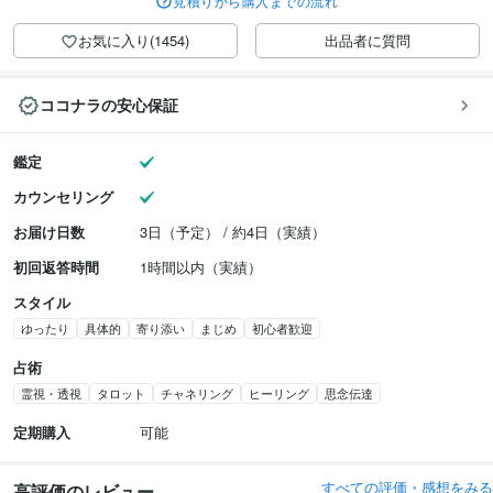
見積りから購入までの流れ
お気に入り(1454)
出品者に質問
ココナラの安心保証
鑑定
カウンセリング
お届け日数
3日（予定） / 約4日（実績）
初回返答時間
1時間以内（実績）
スタイル
ゆったり
具体的
寄り添い
まじめ
初心者歓迎
占術
霊視・透視
タロット
チャネリング
ヒーリング
思念伝達
定期購入
可能
すべての評価・感想をみる
高評価のレビュー