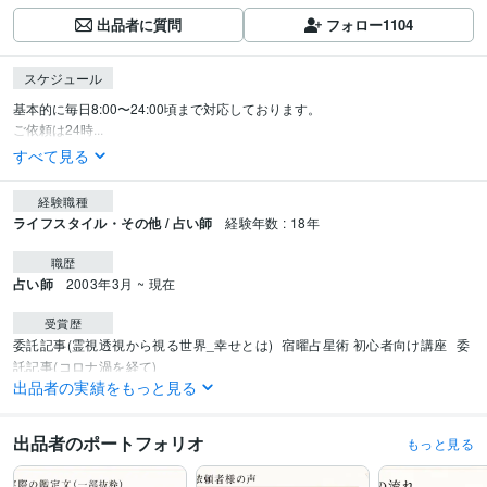
出品者に質問
フォロー
1104
スケジュール
基本的に毎日8:00〜24:00頃まで対応しております。

ご依頼は24時...
すべて見る
経験職種
ライフスタイル・その他 / 占い師
経験年数 : 18年
職歴
占い師
2003年3月 ~ 現在
受賞歴
委託記事(霊視透視から視る世界_幸せとは)
宿曜占星術 初心者向け講座
委
託記事(コロナ渦を経て)
出品者の実績をもっと見る
資格・検定
認定スピリチュアルカウンセラー
取得年 : 2012年
出品者のポートフォリオ
もっと見る
認定レイキヒーラー
取得年 : 2013年
鍼灸師
取得年 : 2015年