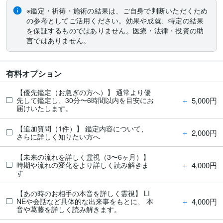
※鑑定・祈祷・施術の結果は、ご自身で判断いただくため
の参考としてご活用ください。効果や成就、特定の結果
を保証するものではありません。医療・法律・投資の助
言ではありません。
有料オプション
【優先鑑定（お急ぎの方へ）】 通常より優
＋
5,000円
先して鑑定し、30分〜6時間以内を目安にお
届けいたします。
【追加質問（1件）】 鑑定内容について、
＋
2,000円
さらに詳しく知りたい方へ
【未来の流れを詳しく霊視（3〜6ヶ月）】
＋
4,000円
時期や流れの変化をより詳しく読み解きま
す
【あの時のお相手の本音を詳しく霊視】 LI
＋
4,000円
NEや会話など具体的な出来事をもとに、 本
音や葛藤を詳しく読み解きます。