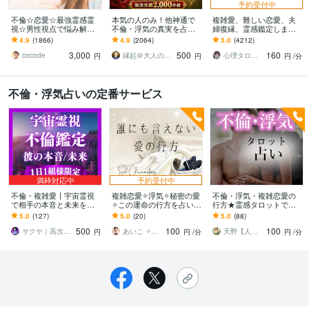
予約受付中
不倫☆恋愛☆最強霊感霊
本気の人のみ！他神通で
複雑愛、難しい恋愛、夫
視☆男性視点で悩み解決
不倫・浮気の真実を占い
婦復縁、霊感鑑定します
します 彼のホントの気持
ます 不倫・W不倫・浮気
鑑定中に癒しの声で波動
4.9
(1866)
4.9
(2064)
5.0
(4212)
を霊視で読解き あなた
など複雑恋愛の専門家に
を整え、変化と成就をサ
3,000
500
160
のモヤモヤを解決します
よる究極霊視鑑定
ポートします
cocode
縁起＠大人の恋愛占い師
心理タロット 愛乃巫奏（アムールのぶえ）
円
円
円
/分
不倫・浮気占いの定番サービス
満枠対応中
予約受付中
不倫・複雑愛┃宇宙霊視
複雑恋愛✧浮気✧秘密の愛
不倫・浮気・複雑恋愛の
で相手の本音と未来を占
✧この運命の行方を占いま
行方★霊感タロットで占
います 覚悟を決めたいあ
す 霊視✧ヒーリング✧タ
います 遊び？体目当て？
5.0
(127)
5.0
(20)
5.0
(88)
なたへ┃相手の本音・真
ロット✧誰にも言えない愛
捨てられる？バレる？裁
500
100
100
実・行く末を伝えます
を深く深く視ます
判になる？相手の気持ち
サクヤ｜高次元スピリット
あいこ ✧占い×心のセラピー✧
天野【人生相談・霊感占い師あまの】
円
円
/分
円
/分