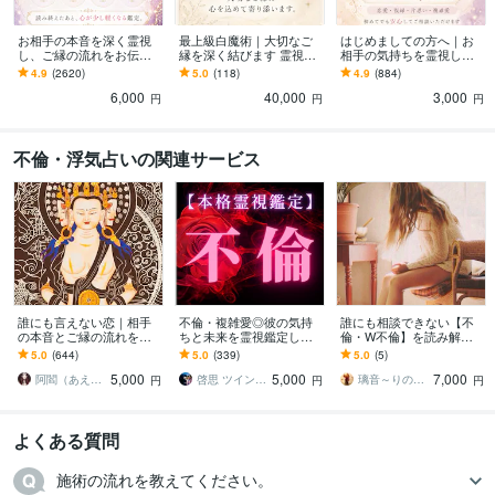
お相手の本音を深く霊視
最上級白魔術｜大切なご
はじめましての方へ｜お
し、ご縁の流れをお伝え
縁を深く結びます 霊視・
相手の気持ちを霊視しま
します 心に深く届く霊視
波動調整・縁結びを組み
す 通常鑑定と変わらない
4.9
(2620)
5.0
(118)
4.9
(884)
だからこそ、前を向くき
合わせた特別施術です
内容を初めての方限定価
6,000
40,000
3,000
っかけに。
格でお届けします
円
円
円
不倫・浮気占いの関連サービス
誰にも言えない恋｜相手
不倫・複雑愛◎彼の気持
誰にも相談できない【不
の本音とご縁の流れを視
ちと未来を霊視鑑定しま
倫・W不倫】を読み解き
ます 総販売数2,000件以上
す 不倫・W不倫・社内恋
ます これからどうなる
5.0
(644)
5.0
(339)
5.0
(5)
｜誰にも言えない気持ち
愛。誰にも言えない恋に
の？相手の気持ちは？結
5,000
5,000
7,000
に寄り添います
深く寄り添います
婚できるの？全て見ます
阿閻（あえん）
啓思 ツインレイ鑑定士
璃音～りのん〜
円
円
円
よくある質問
施術の流れを教えてください。