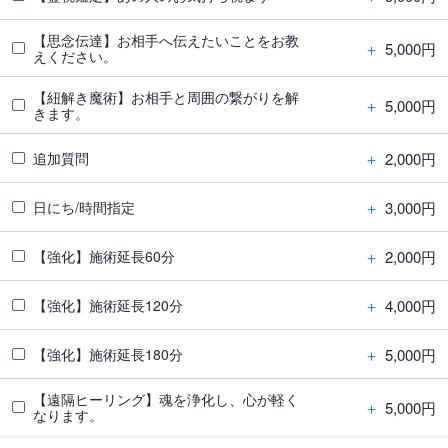
【思念伝達】お相手へ伝えたいことをお教
＋
5,000円
えください。
【紐解き魔術】お相手と周囲の繋がりを解
＋
5,000円
きます。
＋
2,000円
追加質問
＋
3,000円
日にち/時間指定
＋
2,000円
【強化】施術延長60分
＋
4,000円
【強化】施術延長120分
＋
5,000円
【強化】施術延長180分
【遠隔ヒーリング】魂を浄化し、心が軽く
＋
5,000円
なります。