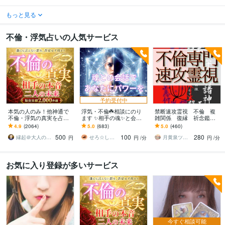
もっと見る
不倫・浮気占いの人気サービス
予約受付中
本気の人のみ！他神通で
浮気・不倫☘️相談にのり
禁断速攻霊視 不倫 複
不倫・浮気の真実を占い
ます ✨相手の魂✨と会話
雑関係 復縁 祈念鑑定
ます 不倫・W不倫・浮気
をしてあなたにお伝えし
承ます お相手の深層心
4.9
(2064)
5.0
(683)
5.0
(460)
など複雑恋愛の専門家に
ます⭐️
理 お2人の前世と未来を
500
100
280
よる究極霊視鑑定
一瞬で紐解きます
縁起＠大人の恋愛占い師
せろ☆しあり
月黄泉ツキヨミ《禁断速攻霊視》
円
円
/分
円
/分
お気に入り登録が多いサービス
今すぐ相談可能