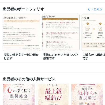
資格・検定
認定スピリチュアルカウンセラー
取得年 : 2012年
出品者のポートフォリオ
もっと見る
認定レイキヒーラー
取得年 : 2013年
鍼灸師
取得年 : 2015年
メンタル心理カウンセラー
取得年 : 2017年
得意分野
占い
霊視透視
関係性に特化した縁結び
初回ご依頼者様限定鑑定縁結び
思念伝達
遠隔ヒーリング
霊視
透視
恋愛
片思い
結婚
復縁
不倫
縁結び
悩み相談・カウンセリング
リファイン流✴︎霊視透視鑑定
悩み
恋愛
仕事
片思い
不倫
結婚
不安
実際の鑑定文を一部ご紹介
実際にいただいた嬉しいご
ご購入から鑑定
します
語学力
感想です
です
英語
日常会話レベル
出品者のその他の人気サービス