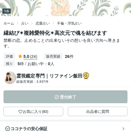
1/5
ホーム
占い
恋愛占い
不倫・浮気占い
縁結び✴︎複雑愛特化✴︎高次元で魂を結びます
禁断の恋。止めることの出来ないその想いを良い方向へ導きま
す。
5.0
(24)
26
件
評価
販売実績
5
枠 / お願い中：
0
人
残り
霊視鑑定専門｜リファイン飯田
総販売実績：
3,937件
受付終了
お気に入り(83)
出品者に質問
ココナラの安心保証