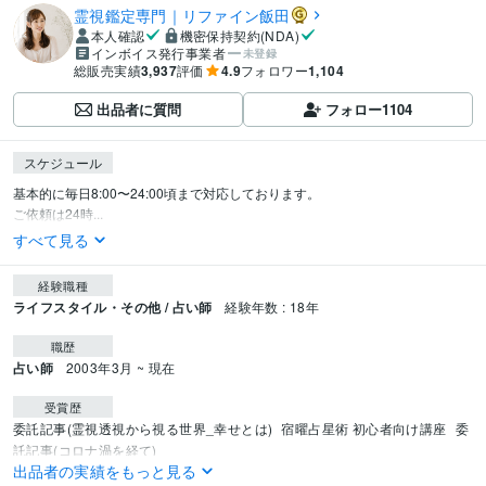
霊視鑑定専門｜リファイン飯田
本人確認
機密保持契約(NDA)
インボイス発行事業者
未登録
総販売実績
3,937
評価
4.9
フォロワー
1,104
出品者に質問
フォロー
1104
スケジュール
基本的に毎日8:00〜24:00頃まで対応しております。

ご依頼は24時...
すべて見る
経験職種
ライフスタイル・その他 / 占い師
経験年数 : 18年
職歴
占い師
2003年3月 ~ 現在
受賞歴
委託記事(霊視透視から視る世界_幸せとは)
宿曜占星術 初心者向け講座
委
託記事(コロナ渦を経て)
出品者の実績をもっと見る