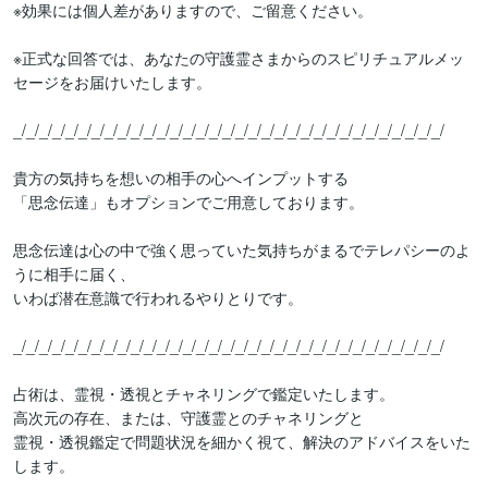
※効果には個人差がありますので、ご留意ください。

※正式な回答では、あなたの守護霊さまからのスピリチュアルメッ
セージをお届けいたします。

_/_/_/_/_/_/_/_/_/_/_/_/_/_/_/_/_/_/_/_/_/_/_/_/_/_/_/_/_/_/_/_/_/

貴方の気持ちを想いの相手の心へインプットする

「思念伝達」もオプションでご用意しております。

思念伝達は心の中で強く思っていた気持ちがまるでテレパシーのよ
うに相手に届く、

いわば潜在意識で行われるやりとりです。

_/_/_/_/_/_/_/_/_/_/_/_/_/_/_/_/_/_/_/_/_/_/_/_/_/_/_/_/_/_/_/_/_/

占術は、霊視・透視とチャネリングで鑑定いたします。

高次元の存在、または、守護霊とのチャネリングと

霊視・透視鑑定で問題状況を細かく視て、解決のアドバイスをいた
します。
