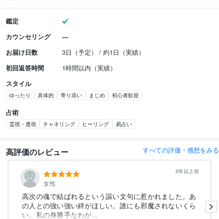
鑑定
カウンセリング
お届け日数
3日（予定） / 約1日（実績）
初回返答時間
1時間以内（実績）
スタイル
ゆったり
具体的
寄り添い
まじめ
初心者歓迎
占術
霊視・透視
チャネリング
ヒーリング
易占い
すべての評価・感想をみる
高評価のレビュー
3年以上前
女性
高次の魂で結ばれるという謳い文句に惹かれました。あ
の人との強い強い絆がほしい。誰にも邪魔されないくら
い。私の身勝手なわが...