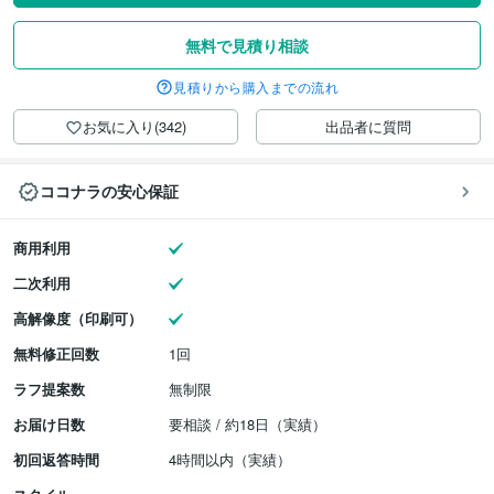
無料で見積り相談
見積りから購入までの流れ
お気に入り(342)
出品者に質問
ココナラの安心保証
商用利用
二次利用
高解像度（印刷可）
無料修正回数
1回
ラフ提案数
無制限
お届け日数
要相談 / 約18日（実績）
初回返答時間
4時間以内（実績）