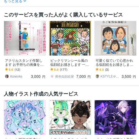
もっと見る
このサービスを買った人がよく購入しているサービス
アクリルスタンド作製し
ビックリマンシール風の
可愛く似ていて心惹かれ
ます お手持ちの画像をト
似顔絵お描きします 一般
る似顔絵をお描きします
リミング加工してアクリ
の方、企業、インフルエ
家族やご友人の記念日・
5.0
(12)
5.0
(177)
4.3
(3)
ルにUV印刷します
ンサー、有名人の方等幅
誕生日お祝い、ご長寿・
3,000
7,000
3,500
広い実績あり
退職お祝いに！
Aizworks
茜色似顔絵屋
KSTYLE＠似顔絵検定協会公認似顔絵師
円
円
円
人物イラスト作成の人気サービス