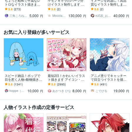
ちょっと昭和で平成なレ
ケモノキャラのパーツ分
イメージを武器に！高品
トロなイラスト描きます
けイラスト制作します 顔
質なイラスト制作します
昭和・平成レトロ☆ネオ
が良いイケケモVtuberに
配信イラスト、立ち絵、
5.0
(273)
5.0
(2)
5.0
(2)
ン☆パステル
なりたい方、お任せくだ
キャラデザまで幅広くお
5,000
130,000
40,000
さい！
まかせください！
三角ころねる☆プロフ必読願います
Mocota（もこた）
e武器_お仕事募集中！
円
円
円
お気に入り登録が多いサービス
スピード納品！ポップで
最短2日！かわいいイラス
アニメ塗りでキャッチー
目を惹く人物×動物描きま
ト描きます アイコン・ミ
で目立つイラストを描き
す 挿絵・動画・グッズな
ニキャラ・４コマ・立ち
ます 動画用、スチル、ア
5.0
(1341)
5.0
(2995)
5.0
(491)
ど鮮やかな配色で個性を
絵をスピード納品しま
イコン等、目を引くイラ
10,000
8,000
19,000
出したい方へ
す！
ストをご希望の方に！
hoppe（ほっぺ）
あかつき ひな
こでびる
円
円
円
人物イラスト作成の定番サービス