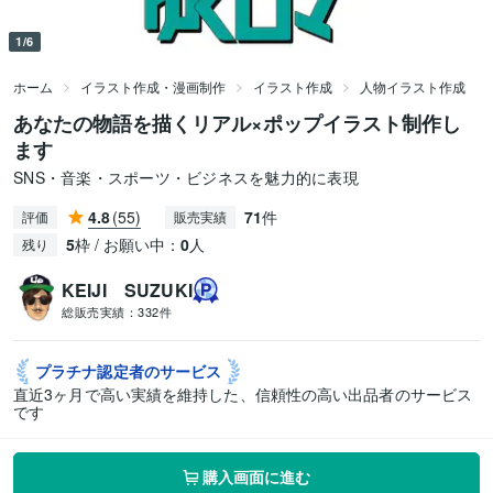
1/6
ホーム
イラスト作成・漫画制作
イラスト作成
人物イラスト作成
あなたの物語を描くリアル×ポップイラスト制作し
ます
SNS・音楽・スポーツ・ビジネスを魅力的に表現
4.8
(55)
71
件
評価
販売実績
5
枠 / お願い中：
0
人
残り
KEIJI SUZUKI
総販売実績：
332件
プラチナ認定者の
サービス
直近3ヶ月で高い実績を維持した、信頼性の高い出品者のサービス
です
購入画面に進む