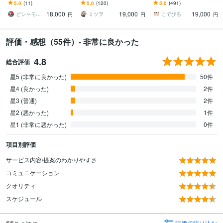
MV用、ボカロ用、ジャケ
きます あなたのイメージ
ます 動画用、スチル、ア
5.0
(11)
5.0
(120)
5.0
(491)
ット絵、アイコン等にご
を具体化します！顧客満
イコン等、目を引くイラ
18,000
19,000
19,000
活用ください！
足度に自信有り
ストをご希望の方に！
ビシャモンベイベー
ミツヲ
こでびる
円
円
円
評価・感想（55件）- 非常に良かった
4.8
総合評価
星5 (非常に良かった)
50件
星4 (良かった)
2件
星3 (普通)
2件
星2 (悪かった)
1件
星1 (非常に悪かった)
0件
項目別評価
サービス内容/提案のわかりやすさ
コミュニケーション
クオリティ
スケジュール
評価で絞り込む