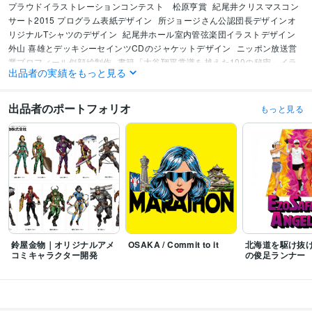
プラウドイラストレーションコンテスト　松原亨賞
紀尾井クリスマスコン
サート2015 プログラム表紙デザイン
所ジョージさん公認団長デザインオ
リジナルTシャツのデザイン
紀尾井ホール室内管弦楽団イラストデザイン
外山 喜雄とデッキシーセインツCDのジャケットデザイン
ニッポン放送営
業プロフィール似顔絵制作
書籍「大谷翔平常識を越えた100の秘密」イラ
出品者の実績をもっと見る
スト制作
映画「私の見ている世界が全て」にてイラストTシャツの衣装提
供
大谷翔平選手書籍イラスト制作
Shoppe Object新潟燕三条の団扇デザ
イン
『漫画で学べるシリーズ大谷翔平ヒストリー』表紙イラスト制作
出品者のポートフォリオ
もっと見る
ビジネス・クリエイティブツール
Adobe Illustrator:16年
得意分野
イラスト作成・漫画制作
アイコン作成
イラストデザイン
イラスト作成・漫画制作
キャラクターデザイン
キャラクターデザイン
学歴
鈴屋金物｜オリジナルアメ
OSAKA / Commit to it
北海道を駆け抜け
コミキャラクター開発
の俊足ランナー
ヒューマンアカデミー札幌校
2005年3月 ~ 2007年2月