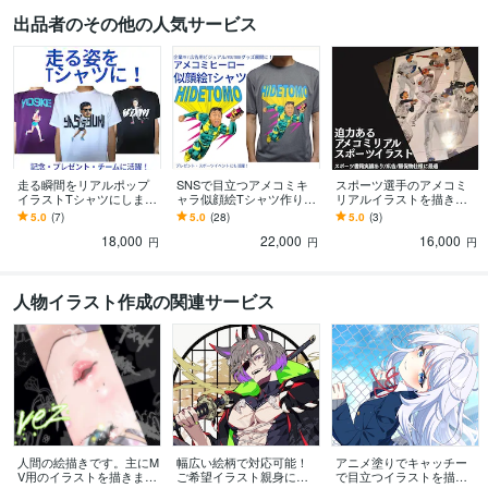
出品者のその他の人気サービス
走る瞬間をリアルポップ
SNSで目立つアメコミキ
スポーツ選手のアメコミ
イラストTシャツにします
ャラ似顔絵Tシャツ作りま
リアルイラストを描きま
思い出のレースを、ずっ
す 企業PR・YouTube・ア
す スポーツ書籍実績あり/
5.0
(7)
5.0
(28)
5.0
(3)
と残るイラストに
パレルにも展開可能
サポーターグッズ仕様に
18,000
22,000
16,000
最適
円
円
円
人物イラスト作成の関連サービス
人間の絵描きです。主にM
幅広い絵柄で対応可能！
アニメ塗りでキャッチー
V用のイラストを描きます
ご希望イラスト親身に描
で目立つイラストを描き