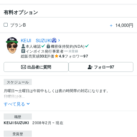
有料オプション
＋
14,000円
プランB
KEIJI SUZUKI
本人確認
機密保持契約(NDA)
インボイス発行事業者
未登録
総販売実績
332
評価
4.9
フォロワー
97
出品者に質問
フォロー
97
スケジュール
月曜日〜土曜日は午前中もしくは夜の時間帯の対応になります。

日曜日は休...
すべて見る
職歴
KEIJI SUZUKI
2008年2月 ~ 現在
受賞歴