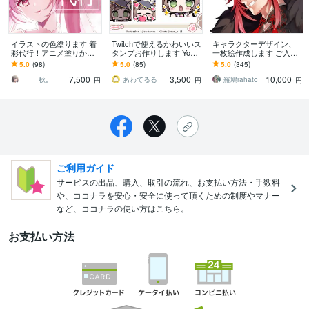
イラストの色塗ります 着
Twitchで使えるかわいいス
キャラクターデザイン、
彩代行！アニメ塗りから
タンプお作りします YouT
一枚絵作成します ご入用
リアルな塗りまで幅広く
ubeにも使える！淡い色合
なものを短期間で☆急ぎ
5.0
(98)
5.0
(85)
5.0
(345)
対応！
いで優しい雰囲気。
案件にも☆
7,500
3,500
10,000
____秋。
あわてるる
羅鳩rahato
円
円
円
ご利用ガイド
サービスの出品、購入、取引の流れ、お支払い方法・手数料
や、ココナラを安心・安全に使って頂くための制度やマナー
など、ココナラの使い方はこちら。
お支払い方法