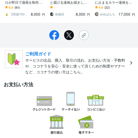
ロが即日で漫画を制作し
と届ける漫画お描きしま
に止まるカラー漫画を描
ます 早い迅速納品！1ペー
す 文章や出来事を、時間
きます 読んでもらいやす
5.0
(80)
-
4.9
(22)
ジから大量まで歓迎！コ
と感情の流れを持つ体験
い漫画をお届け！事業説
8,000
8,000
17,000
コナラ限定価格！
へお仕立てします
明・会社紹介などに！
【実績700件】ネイチャーコンテンツ
糸織貝
ゆゆぱんち
円
円
円
ご利用ガイド
サービスの出品、購入、取引の流れ、お支払い方法・手数料
や、ココナラを安心・安全に使って頂くための制度やマナー
など、ココナラの使い方はこちら。
お支払い方法