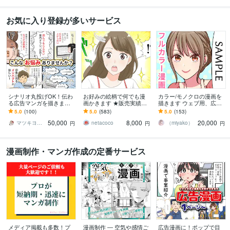
お気に入り登録が多いサービス
シナリオ丸投げOK！伝わ
お好みの絵柄で何でも漫
カラー/モノクロの漫画を
る広告マンガを描きます
画かきます ★販売実績・
描きます ウェブ用、広告
特許庁広報誌・医療機関
レビュー500件超★
用、記念漫画など何でも
5.0
(100)
5.0
(583)
5.0
(153)
での制作経験あり。手描
ご相談下さい！
50,000
8,000
20,000
きで丁寧に
マツキヨコ＠広告マンガ家
netacoco
（miyako）
円
円
円
漫画制作・マンガ作成の定番サービス
メディア掲載も多数！プ
漫画制作 ― 空気や感情ご
広告漫画に！ポップで目