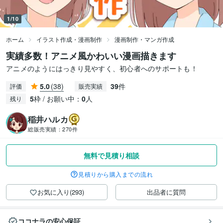
1/10
ホーム
イラスト作成・漫画制作
漫画制作・マンガ作成
実績多数！アニメ風かわいい漫画描きます
アニメのようにはっきり見やすく、初心者へのサポートも！
5.0
(38)
39
件
評価
販売実績
5
枠 / お願い中：
0
人
残り
稲井ハルカ
総販売実績：
270件
無料で見積り相談
見積りから購入までの流れ
お気に入り(293)
出品者に質問
ココナラの安心保証