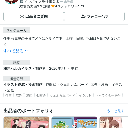
インボイス発行事業者
未登録
総販売実績
270
評価
4.9
フォロワー
173
出品者に質問
フォロー
173
スケジュール
仕事×5歳児の子育てどたばたライフ中。土曜、日曜、祝日は対応できないこ
と...
すべて見る
職歴
稲井ハルカイラスト制作所
2020年7月 ~ 現在
得意分野
イラスト作成・漫画制作
似顔絵・ウェルカムボード
広告・漫画、イラス
ト全般
仕事
広告
漫画
似顔絵
ウェルカムボード
イラスト
キャラクター制作
出品者のポートフォリオ
もっと見る