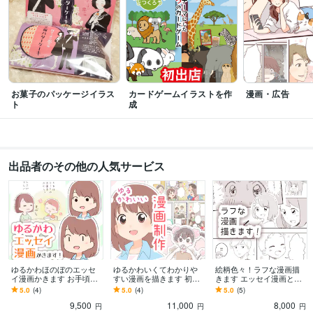
お菓子のパッケージイラス
カードゲームイラストを作
漫画・広告
ト
成
出品者のその他の人気サービス
ゆるかわほのぼのエッセ
ゆるかわいくてわかりや
絵柄色々！ラフな漫画描
イ漫画かきます お手頃価
すい漫画を描きます 初心
きます エッセイ漫画とし
格でシンプルかわいい漫
者へのサポートあり！喜
てや、下描き工程として
5.0
(4)
5.0
(4)
5.0
(5)
画に仕上げます！
怒哀楽豊かに表現しま
利用OK
9,500
11,000
8,000
す！
円
円
円