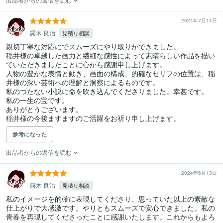
2024年7月14日
露木 良治
見積り相談
親切丁寧な対応にでスムーズにやり取りができました。

稲井様の卓越した画力と繊細な感性によって素晴らしい作品を描い
ていただきましたことに心から感謝申し上げます。

人物の豊かな表情と動き、画面の構成、的確なセリフの位置は、稲
井様の深い芸術への理解と洞察によるものです。

私のつたない小説に命を吹き込んでくださりました。幸甚です。

私の一生の宝です。

ありがとうございます。

稲井様の今後ますますのご活躍をお祈り申し上げます。
参考になった
出品者からの返信を読む
2024年6月13日
露木 良治
見積り相談
私のイメージを的確に表現してくださり、思っていた以上の素敵な
仕上がりで大感激です。やりともスムーズで安心できました。私の
青春を再現してくださったことに感謝いたします。これからもよろ