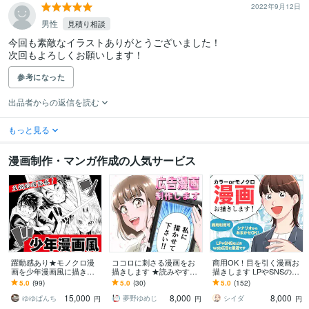
2022年9月12日
男性
見積り相談
今回も素敵なイラストありがとうございました！

次回もよろしくお願いします！
参考になった
出品者からの返信を読む
もっと見る
漫画制作・マンガ作成の人気サービス
躍動感あり★モノクロ漫
ココロに刺さる漫画をお
商用OK！目を引く漫画お
画を少年漫画風に描きま
描きします ★読みやす
描きします LPやSNSの広
す 受賞歴あり！躍動感が
い！分かりやすい！目に
告からエッセイ、youtube
5.0
(99)
5.0
(30)
5.0
(152)
得意です！オリジナル漫
留まる漫画をお描きしま
など幅広く対応
15,000
8,000
8,000
画を作りませんか？
す！★
ゆゆぱんち
夢野ゆめじ
シイダ
円
円
円