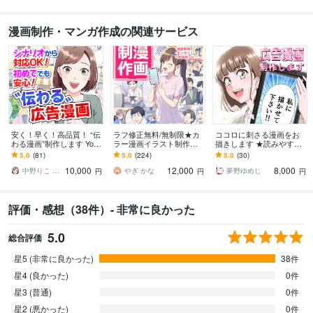
漫画制作・マンガ作成の関連サービス
安く！早く！高品質！ “伝
ラフ修正無料/無制限★カ
ココロに刺さる漫画をお
わる漫画”制作します YouT
ラー漫画イラスト制作し
描きします ★読みやす
ube・LP・SNS漫画制作｜
ます YouTube広告・LP広
い！分かりやすい！目に
5.0
(81)
5.0
(224)
5.0
(30)
シナリオ作成から対応
告・各種SNS対応しま
留まる漫画をお描きしま
10,000
12,000
8,000
す！
す！★
中野りこ LP・広告漫画クリエイター
やぎ かな
夢野ゆめじ
円
円
円
評価・感想（38件）- 非常に良かった
5.0
総合評価
星5 (非常に良かった)
38件
星4 (良かった)
0件
星3 (普通)
0件
星2 (悪かった)
0件