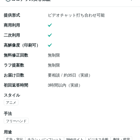
提供形式
ビデオチャット打ち合わせ可能
商用利用
二次利用
高解像度（印刷可）
無料修正回数
無制限
ラフ提案数
無制限
お届け日数
要相談 / 約35日（実績）
初回返答時間
3時間以内（実績）
スタイル
アニメ
手法
フリーハンド
用途
広告・宣伝
チラシ・パンフレット
Webサイト
ビジネス全般
趣味・鑑賞