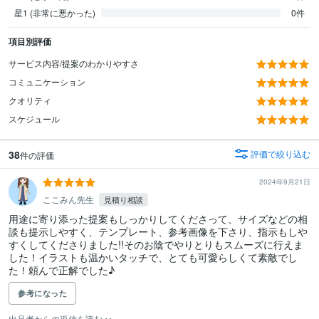
星1 (非常に悪かった)
0件
項目別評価
サービス内容/提案のわかりやすさ
コミュニケーション
クオリティ
スケジュール
38
評価で絞り込む
件の評価
2024年9月21日
ここみん先生
見積り相談
用途に寄り添った提案もしっかりしてくださって、サイズなどの相
談も提示しやすく、テンプレート、参考画像を下さり、指示もしや
すくしてくださりました!!そのお陰でやりとりもスムーズに行えま
した！イラストも温かいタッチで、とても可愛らしくて素敵でし
た！頼んで正解でした♪
参考になった
出品者からの返信を読む