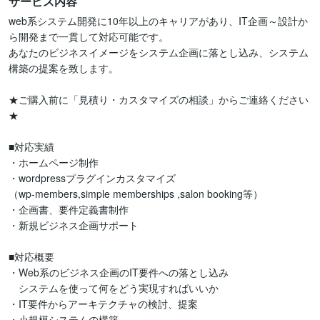
サービス内容
web系システム開発に10年以上のキャリアがあり、IT企画～設計か
ら開発まで一貫して対応可能です。

あなたのビジネスイメージをシステム企画に落とし込み、システム
構築の提案を致します。

★ご購入前に「見積り・カスタマイズの相談」からご連絡ください
★

■対応実績

・ホームページ制作

・wordpressプラグインカスタマイズ

（wp-members,simple memberships ,salon booking等）

・企画書、要件定義書制作

・新規ビジネス企画サポート

■対応概要

・Web系のビジネス企画のIT要件への落とし込み

　システムを使って何をどう実現すればいいか

・IT要件からアーキテクチャの検討、提案

・小規模システムの構築
