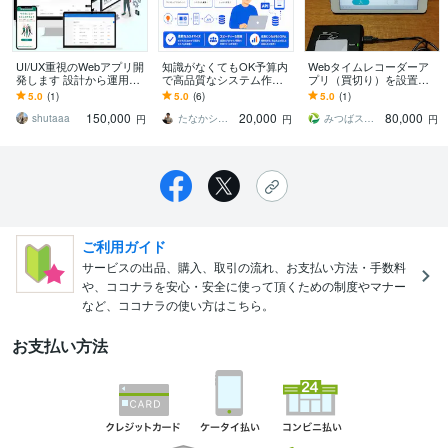
UI/UX重視のWebアプリ開
知識がなくてもOK予算内
Webタイムレコーダーア
発します 設計から運用ま
で高品質なシステム作り
プリ（買切り）を設置し
で丸ごと対応OK！
ます 丁寧なコミュニケー
ます ICカードリーダーと
5.0
(1)
5.0
(6)
5.0
(1)
ションを心掛けていま
ブラウザを利用したタイ
150,000
20,000
80,000
す！
ムレコーダーです。
shutaaa
たなかシステム
みつばスタジオ
円
円
円
ご利用ガイド
サービスの出品、購入、取引の流れ、お支払い方法・手数料
や、ココナラを安心・安全に使って頂くための制度やマナー
など、ココナラの使い方はこちら。
お支払い方法