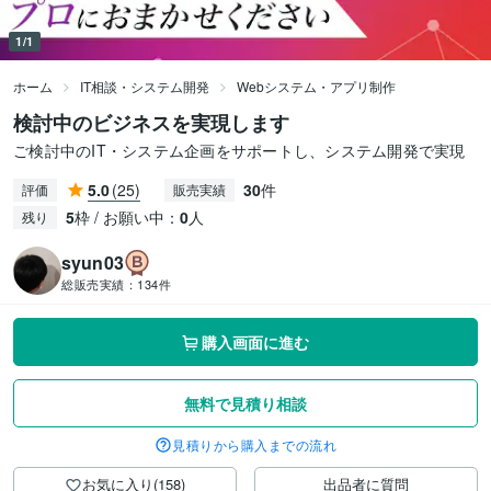
1/1
ホーム
IT相談・システム開発
Webシステム・アプリ制作
検討中のビジネスを実現します
ご検討中のIT・システム企画をサポートし、システム開発で実現
5.0
(25)
30
件
評価
販売実績
5
枠 / お願い中：
0
人
残り
syun03
総販売実績：
134件
購入画面に進む
無料で見積り相談
見積りから購入までの流れ
お気に入り(158)
出品者に質問