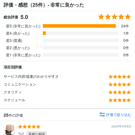
評価・感想（25件）- 非常に良かった
5.0
総合評価
星5 (非常に良かった)
24件
星4 (良かった)
1件
星3 (普通)
0件
星2 (悪かった)
0件
星1 (非常に悪かった)
0件
項目別評価
サービス内容/提案のわかりやすさ
コミュニケーション
クオリティ
スケジュール
25
評価で絞り込む
件の評価
2025年4月9日
Tx2
見積り相談