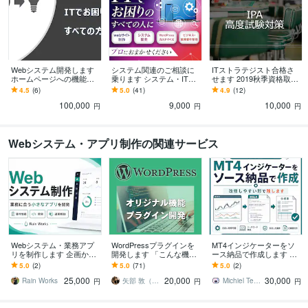
Webシステム開発します
システム関連のご相談に
ITストラテジスト合格さ
ホームページへの機能追
乗ります システム・ITに
せます 2019秋季資格取得
加など、ビジネス拡大サ
関する相談なんでも承り
者による個別指導
4.5
(6)
5.0
(41)
4.9
(12)
ポート致します
ます
100,000
9,000
10,000
円
円
円
Webシステム・アプリ制作の関連サービス
Webシステム・業務アプ
WordPressプラグインを
MT4インジケーターをソ
リを制作します 企画から
開発します 「こんな機能
ース納品で作成します ロ
開発・運用改善まで支援
が欲しい」をワードプレ
ジックを整理し、改修し
5.0
(2)
5.0
(71)
5.0
(2)
します
スのオリジナルプラグイ
やすい形で納品します
25,000
20,000
30,000
ンで
Rain Works
矢部 敦（Edel Hearts）
Michiel Tech Lab
円
円
円