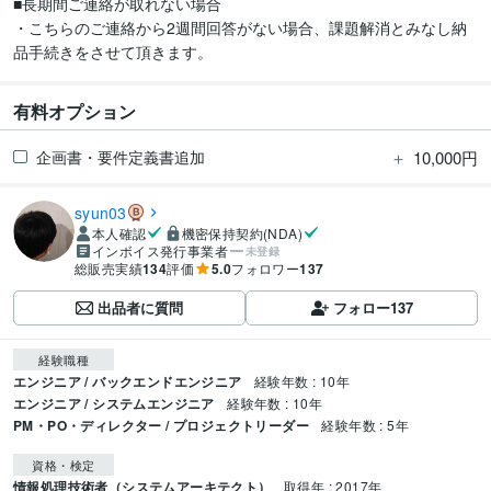
■長期間ご連絡が取れない場合

・こちらのご連絡から2週間回答がない場合、課題解消とみなし納
品手続きをさせて頂きます。
有料オプション
＋
10,000円
企画書・要件定義書追加
syun03
本人確認
機密保持契約(NDA)
インボイス発行事業者
未登録
総販売実績
134
評価
5.0
フォロワー
137
出品者に質問
フォロー
137
経験職種
エンジニア / バックエンドエンジニア
経験年数 : 10年
エンジニア / システムエンジニア
経験年数 : 10年
PM・PO・ディレクター / プロジェクトリーダー
経験年数 : 5年
資格・検定
情報処理技術者（システムアーキテクト）
取得年 : 2017年