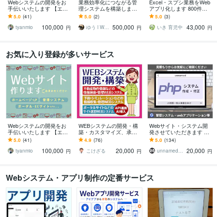
Webシステムの開発をお
業務効率化につながる管
Excel・スプシ業務をWeb
手伝いいたします 【エン
理システムを構築します
アプリ化します 800件超
ジニア歴11年】新規開
Excel業務をWebシステム
の業務改善実績で、要件
5.0
(41)
5.0
(2)
5.0
(3)
発・改修なんでもお任せ
化など
整理から開発まで対応
100,000
500,000
43,000
ください！
tyanmio
ゆう l WEB開発からマーケまで一貫
いき 育児中
円
円
円
お気に入り登録が多いサービス
Webシステムの開発をお
WEBシステムの開発・構
Webサイト・システム開
手伝いいたします 【エン
築・カスタマイズ、承り
発させていただきます 柔
ジニア歴11年】新規開
ます 情報検索・収集・管
軟に対応させていただき
5.0
(41)
4.9
(76)
5.0
(134)
発・改修なんでもお任せ
理・EC・サイト運営など
ます。まずはご相談を
100,000
20,000
20,000
ください！
WEBシステム開発
tyanmio
こけざる
unnamed行方
円
円
円
Webシステム・アプリ制作の定番サービス