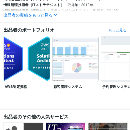
情報処理技術者（ITストラテジスト）
取得年 : 2019年
情報処理技術者（情報セキュリティスペシャリスト）
取得年 : 2015年
出品者の実績をもっと見る
AWS 認定ソリューションアーキテクト – プロフェッショナル
取得年 : 20
23年
出品者のポートフォリオ
もっと見る
プログラミング言語・フレームワーク
HTML:5年
JavaScript:5年
PHP:10年
FuelPHP:5年
Laravel:10年
MySQL:5年
SQLite:5年
得意分野
IT相談・システム開発
ITに関する相談承ります
php
IT資格
ビジネス相談
資格
情報処理技術者試験
Web制作・HP作成・EC構築
ホームページ作成やシステム開発承ります
IT
php
Laravel
要件定義
ホームページ作成
AWS認定資格
顧客管理システム
予約管理システ
出品者のその他の人気サービス