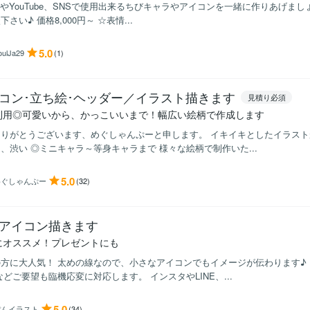
tterやYouTube、SNSで使用出来るちびキャラやアイコンを一緒に作りあげま
下さい♪ 価格8,000円～ ☆表情...
5.0
oulJa29
(1)
コン･立ち絵･ヘッダー／イラスト描きます
見積り必須
利用◎可愛いから、かっこいいまで！幅広い絵柄で作成します
りがとうございます、めぐしゃんぷーと申します。 イキイキとしたイラスト
、渋い ◎ミニキャラ～等身キャラまで 様々な絵柄で制作いた...
5.0
めぐしゃんぷー
(32)
アイコン描きます
にオススメ！プレゼントにも
方に大人気！ 太めの線なので、小さなアイコンでもイメージが伝わります♪
などご要望も臨機応変に対応します。 インスタやLINE、...
5.0
ぽんイラスト
(34)