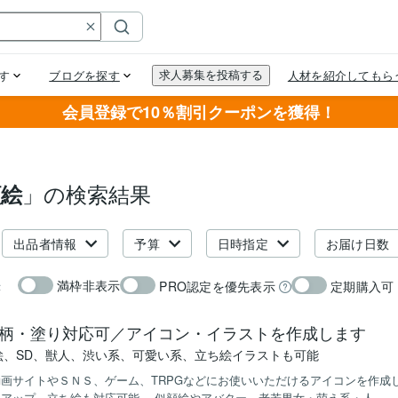
会員登録で10％割引クーポンを獲得！
」の検索結果
顔絵
出品者情報
予算
日時指定
お届け日数
満枠非表示
PRO認定を優先表示
定期購入可
示
柄・塗り対応可／アイコン・イラストを作成します
絵、SD、獣人、渋い系、可愛い系、立ち絵イラストも可能
画サイトやＳＮＳ、ゲーム、TRPGなどにお使いいただけるアイコンを作成
アップ～立ち絵も対応可能。 似顔絵やアバター、老若男女・萌え系・人...