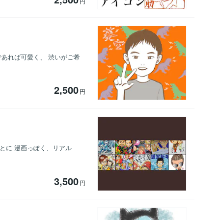
円
であれば可愛く、 渋いがご希
2,500
円
とに 漫画っぽく、リアル
3,500
円