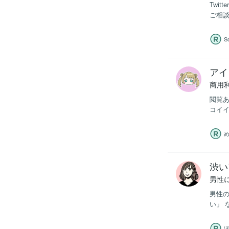
Twi
ご相談
S
アイ
商用
閲覧あ
コイイ
渋い
男性
男性の
い」 