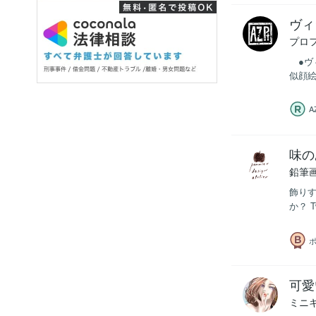
ヴィ
プロ
●ヴ
似顔絵
A
味の
鉛筆
飾り
か？ T
可愛
ミニ