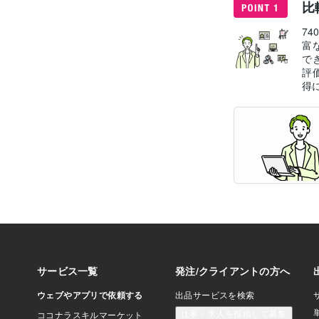
比
7
富
で
評
得