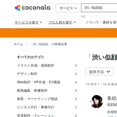
ホーム
「渋い似顔絵」の検索結果
「
渋い似
すべてのカテゴリ
イラスト作成・漫画制作
提供方法
デザイン制作
Web制作・HP作成・EC構築
14
件中
1 - 14
件表
動画編集・映像制作
各絵
集客・マーケティング相談
似顔
ビジネス代行・事務代行
各種動
音楽制作・ナレーション
バスト