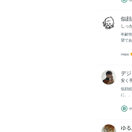
似顔
しっ
年齢性
望であ
mepa
デジ
安く
似顔絵
に、、
ゆる