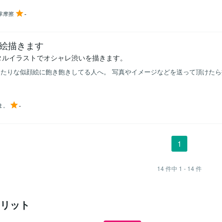
-
掌摩擦
絵描きます
タルイラストでオシャレ渋いを描きます。
きたりな似顔絵に飽き飽きしてる人へ。 写真やイメージなどを送って頂けた
-
ま。
1
14
件中
1 - 14
件
リット