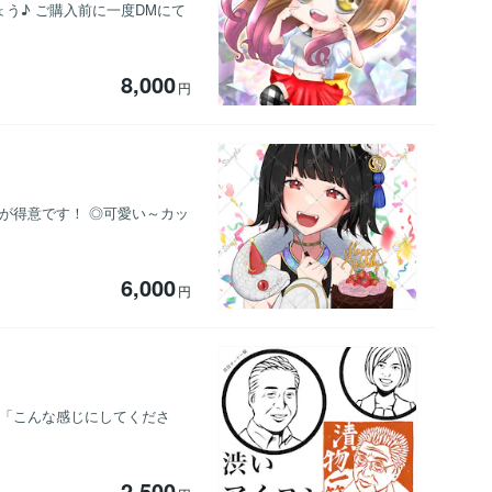
しょう♪ ご購入前に一度DMにて
8,000
円
が得意です！ ◎可愛い～カッ
6,000
円
 「こんな感じにしてくださ
2,500