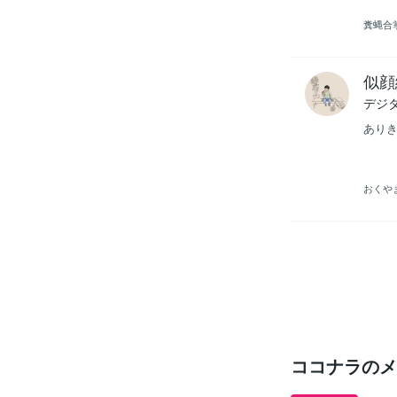
糞蝿合
似顔
デジ
あり
おくや
ココナラのメ