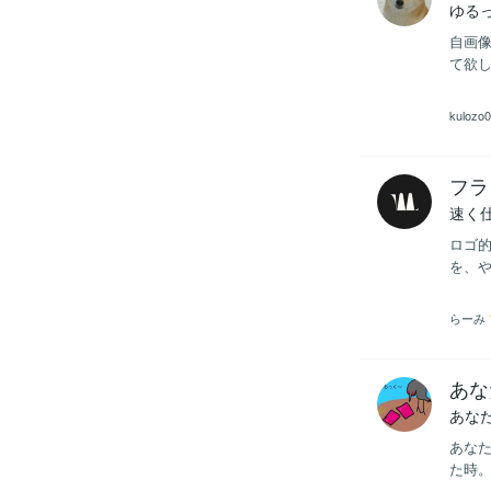
ゆる
自画
て欲し
kulozo0
フラ
速く
ロゴ的
を、
らーみ
あな
あな
あなた
た時。