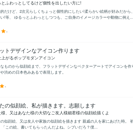
っとふわっとしてるけど個性を出したい方に!
像的だけど、2次元らしくちょっと個性的にしたい!柔らかい絵柄が好みだから
い!等、 ゆるっとふわっとしつつも、ご自身のイメージカラーや動物に例え..
-
ットデザインなアイコン作ります
仕上がるポップモダンアイコン
なものから似顔絵まで、フラットデザインなベクターアートでアイコンを作りま
やや渋めの日本色みあるで表現します。
-
たの似顔絵、私が描きます。志願します
た様、又はあなた様の大切なご友人様細君様の似顔絵描くよ
の似顔絵、又は友人や家族の似顔絵を描きます 親戚の人を家にあげた時。 初
 「この絵、書いてもらったんだよね。シブいだろ？僕...