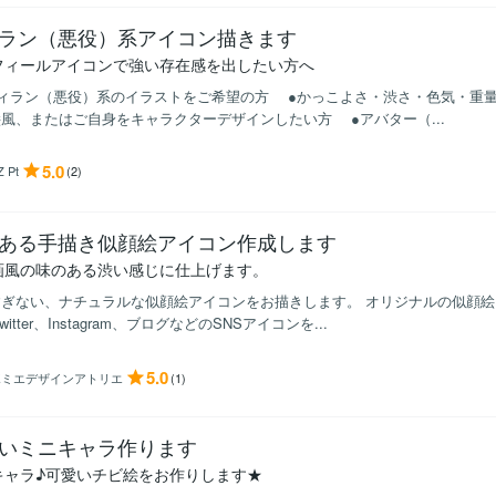
ラン（悪役）系アイコン描きます
フィールアイコンで強い存在感を出したい方へ
ィラン（悪役）系のイラストをご希望の方 ●かっこよさ・渋さ・色気・重量
風、またはご自身をキャラクターデザインしたい方 ●アバター（...
5.0
Z Pt
(2)
ある手描き似顔絵アイコン作成します
画風の味のある渋い感じに仕上げます。
すぎない、ナチュラルな似顔絵アイコンをお描きします。 オリジナルの似顔
witter、Instagram、ブログなどのSNSアイコンを...
5.0
ポミエデザインアトリエ
(1)
いミニキャラ作ります
キャラ♪可愛いチビ絵をお作りします★