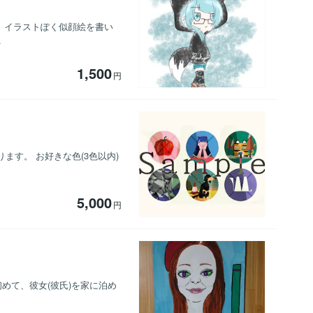
、イラストぽく似顔絵を書い
.
1,500
円
す。 お好きな色(3色以内)
5,000
円
めて、彼女(彼氏)を家に泊め