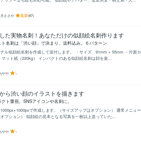
5.0
京月ささや
(97)
した実物名刺！あなただけの似顔絵名刺作ります
スト名刺は「渋い顔」で決まり。送料込み。６パターン
ナル似顔絵名刺を作成して送付します。 ・サイズ 91mm × 55mm ・片面
・マット紙（220kg） インパクトのある似顔絵名刺は顔を覚...
-
あやや
から渋い顔のイラストを描きます
パクト重視。SNSアイコンや名刺に。
1000px×1000pxで作成します。（サイズアップはオプション） 通常メニ
オプション） 似顔絵の見本となる写真を一枚以上送っていた...
-
あやや