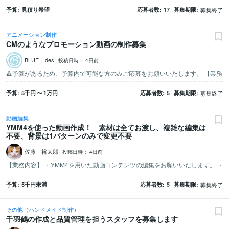
予算
見積り希望
応募者数
17
募集期限
募集終了
アニメーション制作
CMのようなプロモーション動画の制作募集
BLUE__des
投稿日時：
4日前
予算
5千
円
〜
1万
円
応募者数
5
募集期限
募集終了
動画編集
YMM4を使った動画作成！ 素材は全てお渡し、複雑な編集は
不要、背景は1パターンのみで変更不要
佐藤 裕太郎
投稿日時：
4日前
予算
5千
円未満
応募者数
5
募集期限
募集終了
その他（ハンドメイド制作）
千羽鶴の作成と品質管理を担うスタッフを募集します