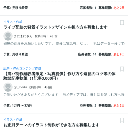
予算
見積り希望
応募者数
1
募集期限
あと
2
日
イラスト作成
ライブ配信の背景イラストデザインを担う方を募集します
まにまにさん
投稿日時：
4日前
予算
見積り希望
応募者数
14
募集期限
あと
9
日
記事・Webコンテンツ作成
【痛バ制作経験者限定・写真提供】作り方や遠征のコツ等の体
験談記事執筆（1記事3,000円）
gp_media
投稿日時：
4日前
予算
1万
円
〜
3万
円
応募者数
2
募集期限
あと
2
日
イラスト作成
お正月テーマのイラスト制作ができる方を募集します