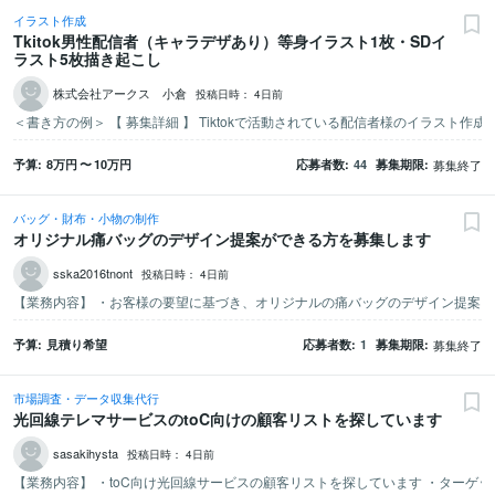
イラスト作成
Tkitok男性配信者（キャラデザあり）等身イラスト1枚・SDイ
ラスト5枚描き起こし
株式会社アークス 小倉
投稿日時：
4日前
予算
8万
円
〜
10万
円
応募者数
44
募集期限
募集終了
バッグ・財布・小物の制作
オリジナル痛バッグのデザイン提案ができる方を募集します
sska2016tnont
投稿日時：
4日前
予算
見積り希望
応募者数
1
募集期限
募集終了
市場調査・データ収集代行
光回線テレマサービスのtoC向けの顧客リストを探しています
sasakihysta
投稿日時：
4日前