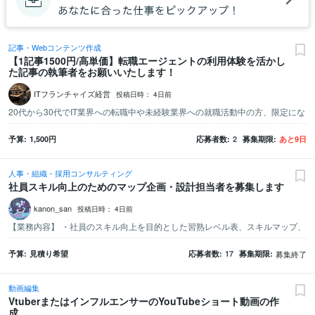
記事・Webコンテンツ作成
【1記事1500円/高単価】転職エージェントの利用体験を活かし
た記事の執筆者をお願いいたします！
ITフランチャイズ経営
投稿日時：
4日前
予算
1,500
円
応募者数
2
募集期限
あと
9
日
人事・組織・採用コンサルティング
社員スキル向上のためのマップ企画・設計担当者を募集します
kanon_san
投稿日時：
4日前
予算
見積り希望
応募者数
17
募集期限
募集終了
動画編集
VtuberまたはインフルエンサーのYouTubeショート動画の作
成