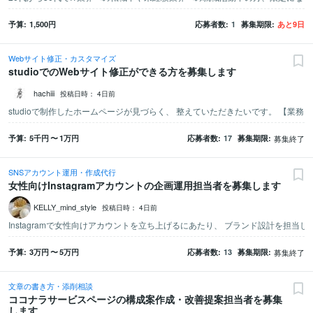
予算
1,500
円
応募者数
1
募集期限
あと
9
日
Webサイト修正・カスタマイズ
studioでのWebサイト修正ができる方を募集します
hachiii
投稿日時：
4日前
予算
5千
円
〜
1万
円
応募者数
17
募集期限
募集終了
SNSアカウント運用・作成代行
女性向けInstagramアカウントの企画運用担当者を募集します
KELLY_mind_style
投稿日時：
4日前
予算
3万
円
〜
5万
円
応募者数
13
募集期限
募集終了
文章の書き方・添削相談
ココナラサービスページの構成案作成・改善提案担当者を募集
します