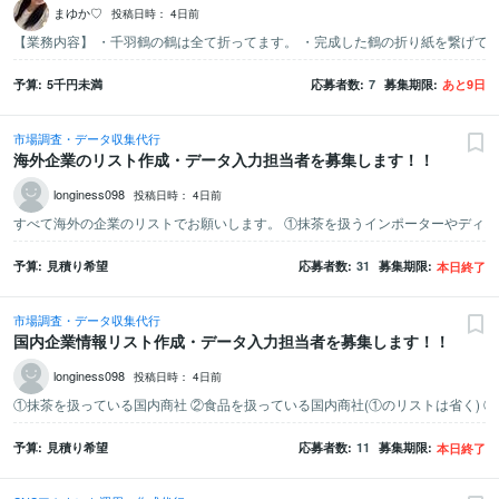
まゆか♡
投稿日時：
4日前
予算
5千
円未満
応募者数
7
募集期限
あと
9
日
市場調査・データ収集代行
海外企業のリスト作成・データ入力担当者を募集します！！
longiness098
投稿日時：
4日前
予算
見積り希望
応募者数
31
募集期限
本日終了
市場調査・データ収集代行
国内企業情報リスト作成・データ入力担当者を募集します！！
longiness098
投稿日時：
4日前
予算
見積り希望
応募者数
11
募集期限
本日終了