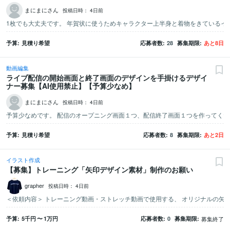
まにまにさん
投稿日時：
4日前
予算
見積り希望
応募者数
28
募集期限
あと
8
日
動画編集
ライブ配信の開始画面と終了画面のデザインを手掛けるデザイ
ナー募集【AI使用禁止】【予算少なめ】
まにまにさん
投稿日時：
4日前
予算
見積り希望
応募者数
8
募集期限
あと
2
日
イラスト作成
【募集】トレーニング「矢印デザイン素材」制作のお願い
grapher
投稿日時：
4日前
予算
5千
円
〜
1万
円
応募者数
0
募集期限
募集終了