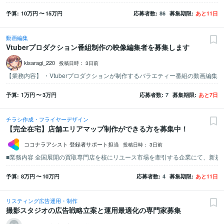
予算
10万
円
〜
15万
円
応募者数
86
募集期限
あと
11
日
動画編集
Vtuberプロダクション番組制作の映像編集者を募集します
kisaragi_220
投稿日時：
3日前
予算
1万
円
〜
3万
円
応募者数
7
募集期限
あと
7
日
チラシ作成・フライヤーデザイン
【完全在宅】店舗エリアマップ制作ができる方を募集中！
ココナラアシスト 登録者サポート担当
投稿日時：
3日前
予算
8万
円
〜
10万
円
応募者数
4
募集期限
あと
11
日
リスティング広告運用・制作
撮影スタジオの広告戦略立案と運用最適化の専門家募集