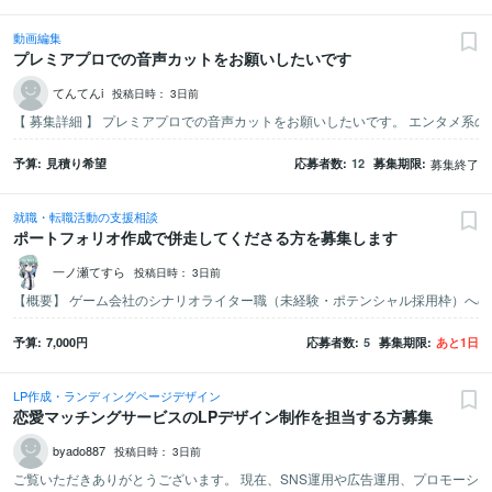
動画編集
プレミアプロでの音声カットをお願いしたいです
てんてんi
投稿日時：
3日前
予算
見積り希望
応募者数
12
募集期限
募集終了
就職・転職活動の支援相談
ポートフォリオ作成で併走してくださる方を募集します
一ノ瀬てすら
投稿日時：
3日前
予算
7,000
円
応募者数
5
募集期限
あと
1
日
LP作成・ランディングページデザイン
恋愛マッチングサービスのLPデザイン制作を担当する方募集
byado887
投稿日時：
3日前