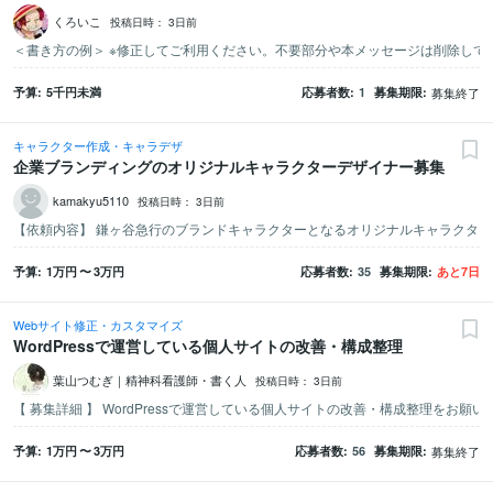
くろいこ
投稿日時：
3日前
予算
5千
円未満
応募者数
1
募集期限
募集終了
キャラクター作成・キャラデザ
企業ブランディングのオリジナルキャラクターデザイナー募集
kamakyu5110
投稿日時：
3日前
予算
1万
円
〜
3万
円
応募者数
35
募集期限
あと
7
日
Webサイト修正・カスタマイズ
WordPressで運営している個人サイトの改善・構成整理
葉山つむぎ｜精神科看護師・書く人
投稿日時：
3日前
予算
1万
円
〜
3万
円
応募者数
56
募集期限
募集終了