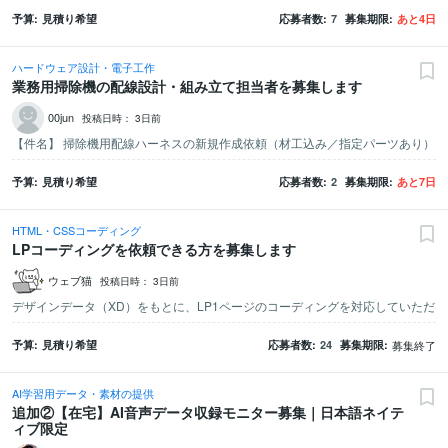
予算
見積り希望
応募者数
7
募集期限
あと
4
日
ハードウェア設計・電子工作
業務用掃除機の配線設計・組み立て担当者を募集します
00jun
投稿日時：
3日前
予算
見積り希望
応募者数
2
募集期限
あと
7
日
HTML・CSSコーディング
LPコーディングを依頼できる方を募集します
ウェブ猫
投稿日時：
3日前
予算
見積り希望
応募者数
24
募集期限
募集終了
AI学習用データ・素材の提供
追加②【在宅】AI音声データ収録モニター募集｜日本語ネイテ
ィブ限定