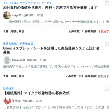
インフルエンサーマーケティング・PR
添付資料の価値を見抜き、理解・共感できる方を募集します
shige77
投稿日時：
3日前
予算
見積り希望
応募者数
1
募集期限
本日終了
業務自動化・効率化支援
Googleスプレッドシートを活用した商品登録システム設計者
募集
taako0520
投稿日時：
3日前
予算
見積り希望
応募者数
114
募集期限
募集終了
動画編集
【継続案件】マイクラ映像制作の募集依頼
零斗00
投稿日時：
3日前