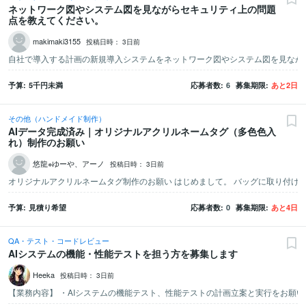
ネットワーク図やシステム図を見ながらセキュリティ上の問題
点を教えてください。
makimaki3155
投稿日時：
3日前
予算
5千
円未満
応募者数
6
募集期限
あと
2
日
その他（ハンドメイド制作）
AIデータ完成済み｜オリジナルアクリルネームタグ（多色色入
れ）制作のお願い
悠龍※ゆーや、アーノ
投稿日時：
3日前
予算
見積り希望
応募者数
0
募集期限
あと
4
日
QA・テスト・コードレビュー
AIシステムの機能・性能テストを担う方を募集します
Heeka
投稿日時：
3日前