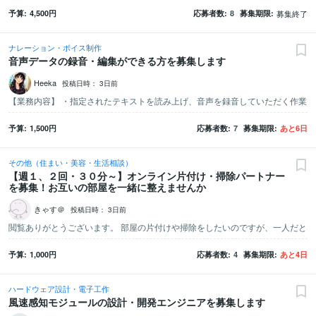
予算
4,500
円
応募者数
8
募集期限
募集終了
ナレーション・ボイス制作
音声データの録音・編集ができる方を募集します
Heeka
投稿日時：
3日前
予算
1,500
円
応募者数
7
募集期限
あと
6
日
その他（住まい・美容・生活相談）
【週１、２回・３０分～】オンライン片付け・掃除パートナー
を募集！お互いの部屋を一緒に整えませんか
きゃす＠
投稿日時：
3日前
予算
1,000
円
応募者数
4
募集期限
あと
4
日
ハードウェア設計・電子工作
風速感知モジュールの設計・開発エンジニアを募集します