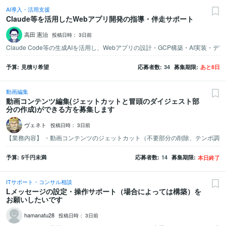
AI導入・活用支援
Claude等を活用したWebアプリ開発の指導・伴走サポート
高田 憲治
投稿日時：
3日前
予算
見積り希望
応募者数
34
募集期限
あと
8
日
動画編集
動画コンテンツ編集(ジェットカットと冒頭のダイジェスト部
分の作成)ができる方を募集します
ヴェネト
投稿日時：
3日前
予算
5千
円未満
応募者数
14
募集期限
本日終了
ITサポート・コンサル相談
Lメッセージの設定・操作サポート（場合によっては構築）を
お願いしたいです
hamanatu28
投稿日時：
3日前