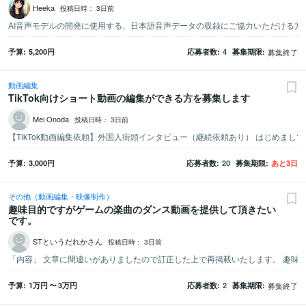
Heeka
投稿日時：
3日前
予算
5,200
円
応募者数
4
募集期限
募集終了
動画編集
TikTok向けショート動画の編集ができる方を募集します
Mei Onoda
投稿日時：
3日前
予算
3,000
円
応募者数
20
募集期限
あと
3
日
その他（動画編集・映像制作）
趣味目的ですがゲームの楽曲のダンス動画を提供して頂きたい
です。
STというだれかさん
投稿日時：
3日前
予算
1万
円
〜
3万
円
応募者数
2
募集期限
募集終了