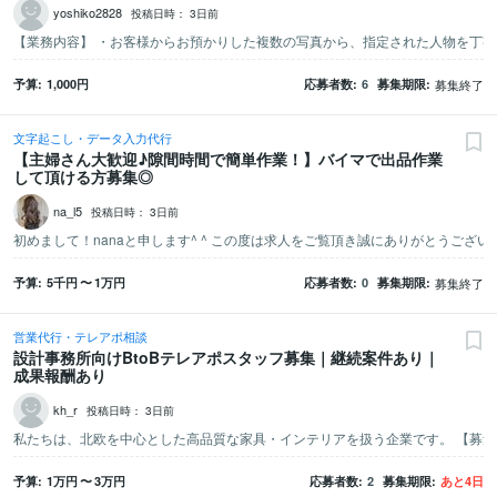
yoshiko2828
投稿日時：
3日前
予算
1,000
円
応募者数
6
募集期限
募集終了
文字起こし・データ入力代行
【主婦さん大歓迎♪隙間時間で簡単作業！】バイマで出品作業
して頂ける方募集◎
na_l5
投稿日時：
3日前
予算
5千
円
〜
1万
円
応募者数
0
募集期限
募集終了
営業代行・テレアポ相談
設計事務所向けBtoBテレアポスタッフ募集｜継続案件あり｜
成果報酬あり
kh_r
投稿日時：
3日前
予算
1万
円
〜
3万
円
応募者数
2
募集期限
あと
4
日