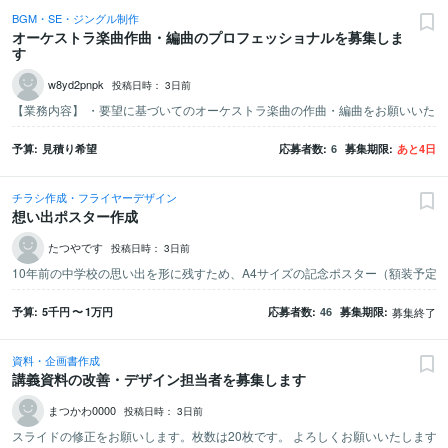
BGM・SE・ジングル制作
オーケストラ楽曲作曲・編曲のプロフェッショナルを募集しま
す
w8yd2pnpk
投稿日時：
3日前
予算
見積り希望
応募者数
6
募集期限
あと
4
日
チラシ作成・フライヤーデザイン
想い出ポスター作成
たつやです
投稿日時：
3日前
10年前の中学校の思い出を形に残すため、A4サイズの記念ポスター（額装予定
予算
5千
円
〜
1万
円
応募者数
46
募集期限
募集終了
資料・企画書作成
講義資料の改善・デザイン担当者を募集します
まつかわ0000
投稿日時：
3日前