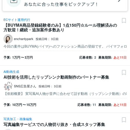
ECサイト運用代行
【BUYMA商品登録経験者のみ】1点150円☆ルール理解済みの
方歓迎！継続・追加案件多数あり
enchantypark
投稿日時：
3日前
予算
1万
円
〜
3万
円
応募者数
2
募集期限
あと
11
日
AI動画生成
AI技術を活用したリップシンク動画制作のパートナー募集
SNS広告屋さん
投稿日時：
3日前
予算
10万
円
〜
15万
円
応募者数
11
募集期限
あと
11
日
写真加工・画像編集
写真編集サービスでの人物切り抜き・合成スタッフ募集