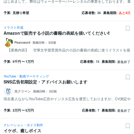
予算
見積り希望
応募者数
36
募集期限
あと
4
日
イラスト作成
Amazonで販売する小説の書籍の表紙を描いてください❗
Pearsword
投稿日時：
3日前
予算
5千
円
〜
1万
円
応募者数
15
募集期限
募集終了
YouTube・動画マーケティング
SNS広告初期設定・アドバイスお願いします
光クリーン
投稿日時：
3日前
予算
3万
円
〜
5万
円
応募者数
7
募集期限
募集終了
ナレーション・ボイス制作
イケボ、癒しボイス