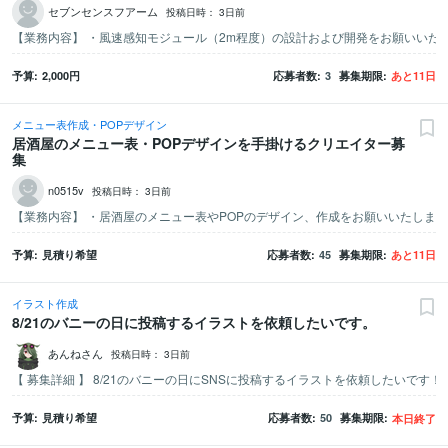
セブンセンスフアーム
投稿日時：
3日前
予算
2,000
円
応募者数
3
募集期限
あと
11
日
メニュー表作成・POPデザイン
居酒屋のメニュー表・POPデザインを手掛けるクリエイター募
集
n0515v
投稿日時：
3日前
予算
見積り希望
応募者数
45
募集期限
あと
11
日
イラスト作成
8/21のバニーの日に投稿するイラストを依頼したいです。
あんねさん
投稿日時：
3日前
予算
見積り希望
応募者数
50
募集期限
本日終了