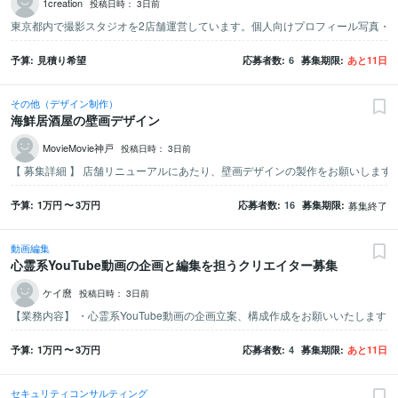
1creation
投稿日時：
3日前
予算
見積り希望
応募者数
6
募集期限
あと
11
日
その他（デザイン制作）
海鮮居酒屋の壁画デザイン
MovieMovie神戸
投稿日時：
3日前
予算
1万
円
〜
3万
円
応募者数
16
募集期限
募集終了
動画編集
心霊系YouTube動画の企画と編集を担うクリエイター募集
ケイ麿
投稿日時：
3日前
予算
1万
円
〜
3万
円
応募者数
4
募集期限
あと
11
日
セキュリティコンサルティング