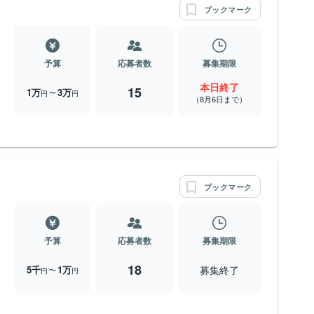
ブックマーク
予算
応募者数
募集期限
本日終了
15
1万
3万
〜
円
円
（8月6日まで）
ブックマーク
予算
応募者数
募集期限
18
募集終了
5千
1万
〜
円
円