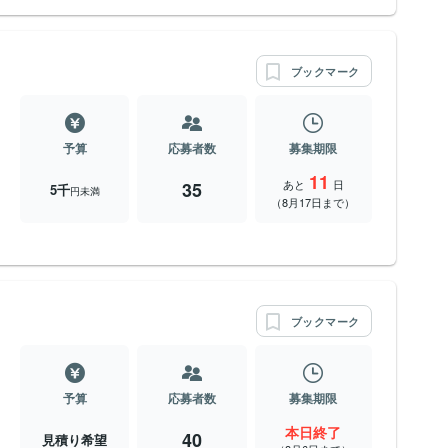
ブックマーク
予算
応募者数
募集期限
11
あと
日
35
5千
円未満
（8月17日まで）
ブックマーク
予算
応募者数
募集期限
本日終了
40
見積り希望