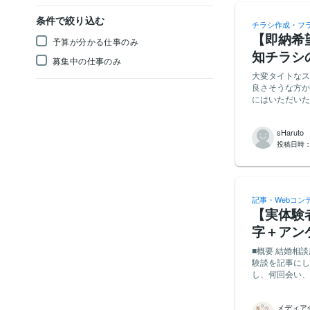
条件で絞り込む
チラシ作成・フ
【即納希
予算が分かる仕事のみ
知チラシ
募集中の仕事のみ
大変タイトなス
良さそうな方か
にはいただいた
い文章の表現の修正などは
せていただきた
sHaruto
ケジュールですのでご安心ください） 
投稿日時
シのデザインお
的なビジュアル
び修正対応をお
することを想定
伝えさせていただきます（
記事・Webコン
ン・作成経験を
【実体験
変助かります。） ・短納期
作経験をお持ち
字＋アン
く、円滑な連携
■概要 結婚相
験談を記事にしていただくお仕事で
し、何回会い、ど
も、成婚せず退
ように歓迎します） ■必須条件 ・ご自身が実際に結婚相談所を利用した
メディア
のない方が創作した記事はご遠慮く