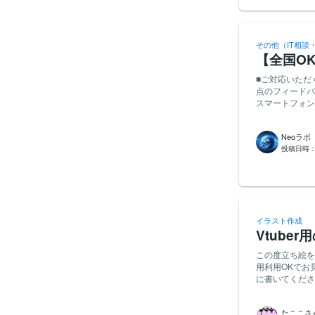
展開図データ（AI形式 ＋ 
「Rejoice
基づいたデザイ
ザイン案の作成
その他（IT相談
・マーケティン
【全国O
いいたします。 【必須条件】 ・パッケージデザインの実務経験をお持ちの方 ・Ado
Illustra
■ご対応いただく内容 ・アプリの操作確認、表示ワードの確認等 ・
理解し、デザイ
点のフィードバック ・作業完了のご報告 ■所要時間 ・約40分 ■応募資格 ・iP
持って業務に取り組める方 【歓迎条件】 ・化粧品や
スマートフォンをお持ちの方 ・指示内容に沿って丁寧
持ちの方 ・ブ
（固定報酬）
デザイン経験を
る方
Neoラボ
投稿日時
イラスト作成
Vtub
この度立ち絵を
用利用OKでお見積もりをお願い
に書いてくださ
たここさ