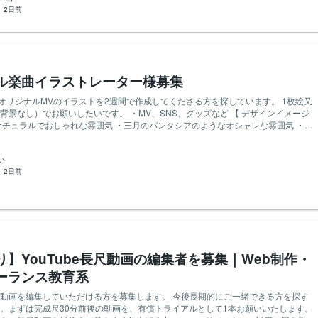
：
2日前
対象外とさせていただきます ・利用した結婚相談所が、現在も営業し
閉鎖していない） ※すでに無くなっている相談所の体験談は、今回は対象外とさ
利用したと分か
について（必須） 実際にその相談所を利用したこと（または利用していること）
1点ご提出いただきます。 下記のいずれか1点を、スマホで撮影・スクショするな
の控えの画像 ・会員証・会員カード
ル楽曲イラストレーター様募集
など）の画像 ・入会金・月会費・成婚料などの領収書の画像 ・相談所名が分か
払いが確認できるものの画像 （領収書／銀行振込の完了画面・明細／クレジット
】 オリジナルMVのイラストを2週間で作成してくださる方を探しています。 1枚絵又
帳の引き落とし部分／決済アプリの履歴 など） ・相談所やカウンセラーとのやり
なし）でお願いしたいです。 ・MV、SNS、グッズなど 【 デザインイメージ
アプリ・お見合い調整画面など）のスクリーンショット ・成婚証明書／退会手続
ナチュラルでおしゃれな雰囲気 ・三月のパンタシアのようなオシャレな雰囲気 ・青
」と
分かる画像であればOKです ※氏名・会員番号・お相手の情報などの個人情報
りましたら、気軽にお問い合わせください。 応募をお待ちしております！
ぶしてください （スマホの写真編集やLINEのペン機能などで、指でなぞって
い
です） ※残しておいていただきたいのは「相談所名・金額・日付」だけです。そ
：
2日前
いただいて問題ありません ※お見合い相手など第三者の顔・氏名が写るものは提
さい ※黒塗りした画像は、記事内およびウェブサイト上に掲載させていただきま
いただけない場合は、今回の募集の対象外となります。 ■応募時にご記入くだ
セージに、下記を必ずご記入ください。この内容で対象かどうかを確認します。 ・
例：3年前、2021年ごろ、など） ・利用した結婚相談所の名前 ・利用したと分か
ずれか）をご提出できるかどうか ※必須条件に当てはまらない場合は、お断りさ
計1,000円となる金額で
り】YouTube長尺動画の編集者を募集｜Web制作・
アンケートでは、
リーランス教育系
た費用（入会金・月会費・成婚料・総額など）や、 活動月数・お見合いの回数・
といった、具体的な数字をお伺いします。 ご自身の記録や記憶をもとに、できる
を編集していただける方を募集します。 今後長期的にご一緒できる方を探す
答えください。 （おおよその金額が思い出せない、数字が全く分からないという
。まずは完成尺30分前後の動画を、有償トライアルとして1本お願いいたします。
体験談の執筆（2000文字以上・テキストまたはWord）