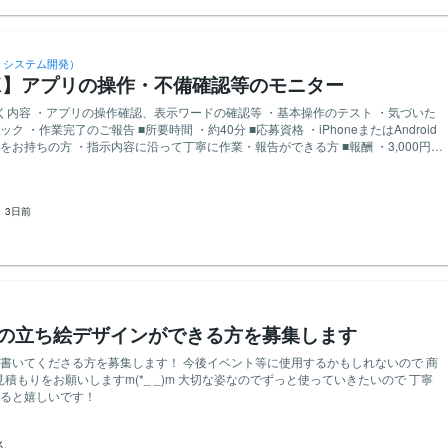
確認用PDFまたはJPG） 【業務内容】 ・リップスティック風外箱
stick Panty」のパッケージデザイン全般をお願いいたします。 ・ブランドコンセプトに
ンの方向性策定、およびビジュアル表現の具体化を担当していただきます。 ・デ
、修正、および最終的なデータ入稿までの一連の業務を担当していただきます。
・システム開発）
グチームと連携し、ターゲット層に響く魅力的なパッケージを創出する業務をお願
K】アプリの操作・不備確認等のモニター
be
tor、Photoshopを用いたデザイン制作スキルをお持ちの方 ・クライアントの要望を正確に
基本操作のテスト ・気づいた
ンに落とし込むコミュニケーション能力をお持ちの方 ・納期を遵守し、責任感を
honeまたはAndroid
アパレル関連のパッケージデザイン経験をお
に作業・報告ができる方 ■報酬 ・3,000円
ランディングやマーケティングの知識をお持ちの方 ・3Dモデリングソフトを用いた
お持ちの方 ・デザインのトレンドに常にアンテナを張り、新しい表現を追求でき
：
3日前
er用の立ち絵デザインができる方を募集します
書いてくださる方を募集します！ 今後イベント等に使用するかもしれないので 商
しますm(*_ _)m 大切な姿なのでずっと使っていきたいので 丁寧
ると嬉しいです！
ん