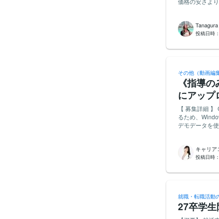
価格の安さより
文字数は納品
ながら品質を改善していく姿勢
というような話は募集しておりません
ランス、キャリア・教
（個人情報は黒塗り） (1)(2)(3)がそろって納品完了となります。 
Tanagura
など、情報量の
に応募 2. 
投稿日時
なく見られる編集を希望しています。 【
体験談 ＋ 結
償トライアルとして1本お願いい
完了 ■同意事項・禁止事項（応募・受注をもって同意とみなします） ・記事および回答内容の著
で事前にすり合わせます。
作権は、納品時
ロップ、見出し
・読みやすさの
明るさ、音声の
像（黒塗り済み
その他（動画編
に基づく修正 素材、参考動画、編集上のルールなどは依頼時に共有します。 【継続後の依頼イメ
ただきます。 
《指導のみ
ージ】 トライ
文章のコピペチ
いしたいと考えています。 ・本数：月1本以上を予定 ・
にアップ
止です。必ずご
尺30分：35,000円前
【 募集詳細 】
尺、図解・画像挿
るため、Windo
・YouTub
デモデータを使用したの
る方 ・長尺で
者のため、わかり
の編集にも反映
願い 】 実績を簡易的にご提示くだ
ていける方 ・長期的
キャリア
応募をお待ちし
作、AI、フリ
投稿日時
尺動画の編集経
た編集ができる方 【納期・進行】 素材共有から初稿提出まで、7〜14日程度を目
ばと考えています。 進捗に遅れが生じそうな場合も、早めにご連絡い
ん。認識のずれを
①簡単な自己紹介と、
就職・転職活動
動画のポートフォリオURLをお
27卒学
初稿提出までに必要な日数の
いて、希望金額と