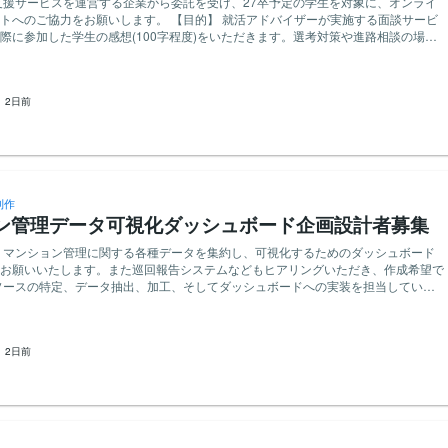
尺動画の見やすさ、フィードバックへの向き合い方、コミュニケーションなども含
お願いします。 【目的】 就活アドバイザーが実施する面談サービ
形であれば継続してお願いできる方と出会え
際に参加した学生の感想(100字程度)をいただきます。選考対策や進路相談の場と
す。ご応募をお待ちしております。
しながら謝礼も受け取れる機会になります。就活が終了していても構いません。特
【応募条件】 ・指示された内容を正確に理解し実行できる
予定の日本国内の大学・大学院・短大に在籍中の方 ・オンライン面談が可能な環
：
2日前
ちの方 【注意事項】 面談日程は契約後に個別で調整します。
ャンセルはご遠慮ください。面談内容や感想共有の具体的な項目は、契約後に個別
。
制作
ン管理データ可視化ダッシュボード企画設計者募集
・マンション管理に関する各種データを集約し、可視化するためのダッシュボード
お願いいたします。また巡回報告システムなどもヒアリングいただき、作成希望で
ソースの特定、データ抽出、加工、そしてダッシュボードへの実装を担当していた
ユーザー部門との連携を通じて、必要な情報や表示形式の要件定義を行っていただ
成したダッシュボードの運用サポートおよび改善提案も行っていただきます。 まず
eau, Power BI等）の使用
：
2日前
方 ・SQLを用いたデータ抽出・加工の経験をお持ちの方 ・論理的思考力を持ち、
て自律的に行動できる方 ・チーム内外との円滑なコミュニケーションを通じて業
リプト作成の経験
・マンション管理業務に関する基本的な知識をお持ちの方 ・プロジェクトマネジメ
持ちの方 ・業務効率化やDX推進に強い関心をお持ちの方