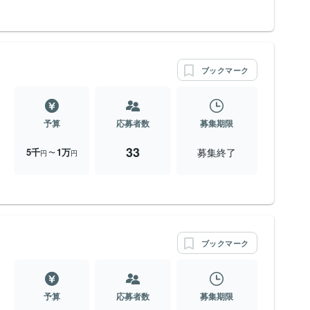
ブックマーク
予算
応募者数
募集期限
33
募集終了
5千
1万
〜
円
円
ブックマーク
予算
応募者数
募集期限