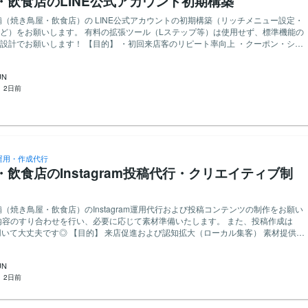
・飲食店のLINE公式アカウント初期構築
舗（焼き鳥屋・飲食店）の LINE公式アカウントの初期構築（リッチメニュー設定・
ど）をお願いします。 有料の拡張ツール（Lステップ等）は使用せず、標準機能の
【目的】 ・初回来店客のリピート率向上 ・クーポン・ショ
用した来店頻度の底上げ ・自動応答メッセージによる店舗問合せ対応の効率化
・リッチメニューのデザイン作成および設定（メニュー/営業日/ショップカード等）
UN
セージ、自動応答メッセージのテキスト作成・設定 ・デジタルショップカード・
：
2日前
】 ・LINE公式アカウントの構築実績（特に飲食店）
部有料ツールを使わず、標準機能のみで成果を出す導線設計ができる方 ・リッチメ
集可能なCanva等）を納品いただける方 【ご報酬】 ご納品で5000円
稼働可能なLINE公式アカウントの初期設定完了 ・リッチメニュー画像および編集用
画像等）をご提示くださ
運用・作成代行
飲食店のInstagram投稿代行・クリエイティブ制
舗（焼き鳥屋・飲食店）のInstagram運用代行および投稿コンテンツの制作をお願い
内容のすり合わせを行い、必要に応じて素材準備いたします。 また、投稿作成は
】 来店促進および認知拡大（ローカル集客） 素材提供＋
的なアカウント運用 【業務内容】 フィード投稿の作成（12投稿分）
タグの作成 【応募要件】 ・飲食店・店舗ビジネスのInstagram
UN
・生成AIツール（Midjourney, ChatGPT等）やCanvaを活用した効率的な制作が
：
2日前
タ（Canva等の編集可能URL）を納品いただける方 【ご報酬】 12投稿分で1
提示ください！