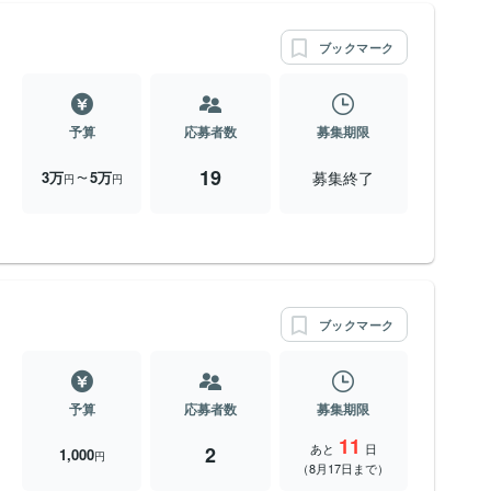
ブックマーク
予算
応募者数
募集期限
19
募集終了
3万
5万
〜
円
円
ブックマーク
予算
応募者数
募集期限
11
あと
日
2
1,000
円
（8月17日まで）