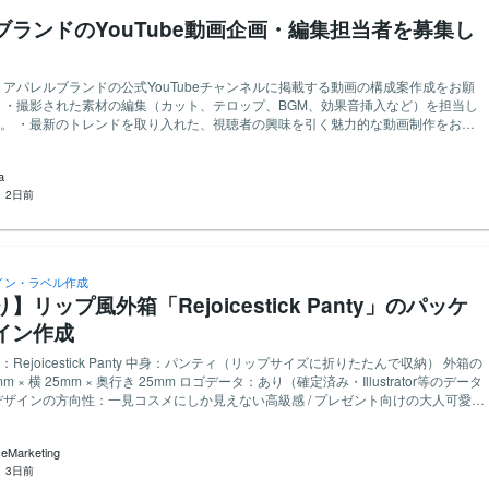
ブランドのYouTube動画企画・編集担当者を募集し
・アパレルブランドの公式YouTubeチャンネルに掲載する動画の構成案作成をお願
 ・撮影された素材の編集（カット、テロップ、BGM、効果音挿入など）を担当し
。 ・最新のトレンドを取り入れた、視聴者の興味を引く魅力的な動画制作をお願
o、
fectsなどの編集ソフトの基本的な操作スキルをお持ちの方 ・指示された内容を正確に理解
a
て作業を進められる方 ・ファッションやアパレル業界に興味があり、トレンドに
：
2日前
ティングに関する知識や経験をお持ちの方 ・動画の企画から撮影、編集、公開まで
持ちの方 ・VLOGや商品紹介動画の制作経験をお持ちの方 継続的に制作予定
いても相談させていただきたいです。
イン・ラベル作成
】リップ風外箱「Rejoicestick Panty」のパッケ
イン作成
Rejoicestick Panty 中身：パンティ（リップサイズに折りたたんで収納） 外箱の
m × 横 25mm × 奥行き 25mm ロゴデータ：あり（確定済み・Illustrator等のデータ
デザインの方向性：一見コスメにしか見えない高級感 / プレゼント向けの大人可愛い
％、・クロッチ：ビスコース94％、スパンデックス6％）やバーコード用のスペース
ceMarketing
、住所、電話番号、ブランド名の版下データ（パス化されたもの） ■ブランドロゴの版
：
3日前
化されたもの） ■パッケージデザインの版下データ（パス化されたもの） 納品物