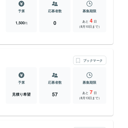
予算
応募者数
募集期限
4
あと
日
0
1,500
円
（8月10日まで）
ブックマーク
予算
応募者数
募集期限
7
あと
日
57
見積り希望
（8月13日まで）