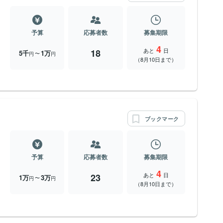
予算
応募者数
募集期限
4
あと
日
18
5千
1万
〜
円
円
（8月10日まで）
ブックマーク
予算
応募者数
募集期限
4
あと
日
23
1万
3万
〜
円
円
（8月10日まで）