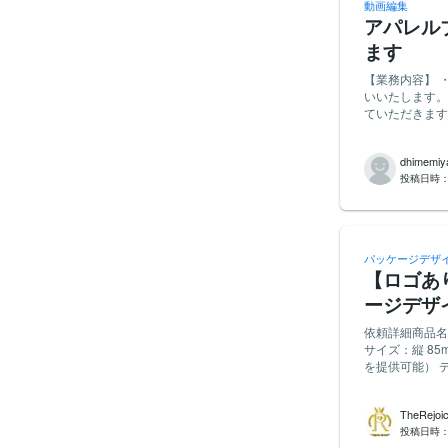
動画編集
アパレル
ます
【業務内容】 
いいたします。
ていただきます
いいたします。 【必須条件】 ・YouTube動画の編集経験をお持ちの方 ・Adobe Premiere Pr
After Ef
dhimemiy
し、納期を守っ
投稿日時
敏感な方 【歓迎条件】 ・YouTubeチャンネルの運用経験や、動画の企画・構成経験をお持ちの方
・SNSマーケ
一連の業務経験をお
のため今後につ
パッケージデザ
【ロゴあり
ージデザ
依頼詳細商品名：
サイズ：縦 85m
を提供可能） 
デザイン / 記載必須の要素：ロゴマーク、商品名、[裏面の素材表記：・本体ナイロン60％、スパ
ンデックス40
TheRejoi
の有] ■社名
投稿日時
下データ（パス