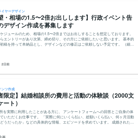
ライヤーデザイン
望・相場の1.5〜2倍お出しします】行政イベント告
のデザイン作成を募集します
ケジュールのため、相場の1.5〜2倍まではお出しすることを想定しております。
らエントリーがあり次第、締め切り、その方にご依頼したいと思います。 基本的
初稿を持って本納品とし、デザインなどの修正はご依頼しない予定です。 （細か
ご依頼するかもしれません） 良いご縁となれば、次回以降もご依頼さ
いと思います。 （今回は例外的にタイトな日程ですが、次回以降は余裕のあるス
【業務内容】 ・行政との連携イベントの告知用A4片面チラ
：
2日前
よび作成をお願いいたします。 ・イベントの目的やターゲット層を理解し、魅力
とキャッチコピーで表現していただきます。 ・明日の夜までに初稿の納品、およ
願いしたいです。大変タイトなスケジュールのため、相場の1.5〜2倍まではお出し
しております。 ・行政側とのNDAの関係で、実際の契約後にイベントの概要をお
30分以内に即レスいたします） 【必須条件】 ・A4片面チラシのデザイ
テンツ作成
お持ちの方（ポートフォリオや制作実績などをいただけるとイメージしやすく、大
者限定】結婚相談所の費用と活動の体験談（2000文
での制作に対応できる方 【歓迎条件】 ・行政関連のイベント告知物制
の方 ・コピーライティングのスキルをお持ちの方 ・コミュニケーション能力が高
ケート）
が取れる方 ・デザインの意図を論理的に説明できる方
談所を実際に利用したことがある方に、 アンケートフォームへの回答とご自身の体
す。 「実際に何にいくら払い、総額いくら払い、何ヶ月活動
うだったか」などの具体的な情報、エピソードを求めています。 成婚された方
会された方も、現在活動中の方も歓迎です。 （うまくいかなかった体験談も同じ
経験がある方 ※利用経験
企画
ださい ・利用した時期が、現在から10年以内である方 ※10