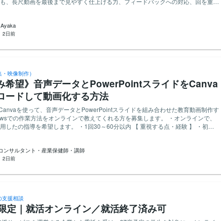
も、長尺動画を最後まで見やすく仕上げる力、フィードバックへの対応、回を重ね
前にご確認ください。 結婚相談所を一方的に非難するような話や騙された
を重視しています。 【チャンネルの内容】 Web制作、AI、フリー
。 (3) 結婚相談所を利用したと分かるものの画像のご提出
育などをテーマとしたYouTubeチャンネルです。 ノウハウ解説や対談形式
■応募・受注後の流れ 1. 本案件
 Ayaka
多い長尺コンテンツが中心です。視聴者が内容を理解しやすく、最後までストレス
契約後、アンケートや体験談の書き方などを送らせていただきます 3. アンケート回答 ＋
：
2日前
今回の依頼】 完成尺30分前後のYouTube動画編集を、有
婚相談所の利用が証明できるものの画像をご提出 4. 内容を確認し、問題なければ納品
たします。 具体的な編集範囲は、素材や企画内容を確認したうえ
主に以下を想定しています。 ・不要部分や言い直しなどのカット ・テ
に発注者へ譲渡されるものとします（著作者人格権は行使しないものとします）。
、要点の表示 ・画像や図解などの挿入 ・BGM、効果音の挿入と音量調整 ・色味、
ための表現修正・加筆を発注者が行う場合があります。 ・回答・体験談・提出画
調整 ・全体のテンポや見やすさの調整 ・指定形式での書き出し ・フィードバック
）をウェブサイトやSNS上で公開すること（個人が特定されない形で）に同意い
集・映像制作）
・記載内容がご自身の実体験に基づく事実であることを保証していただきます。 ・
希望》音声データとPowerPointスライドをCanva
アルの仕上がりやコミュニケーションを確認し、双方の相性が合えば継続的にお願
ェックをしています。他サイト・口コミサイト等からの文章のコピペ（転載）は禁
完成尺：1本あたり30〜60分程度 ・完成
ロードして動画化する方法
自身の言葉でお書きください。
後 ・完成尺60分：70,000〜80,000円前後 上記は目安です。編集内容、素材
 Canvaを使って、音声データとPowerPointスライドを組み合わせた教育動画制作す
入の量、修正範囲などに応じて事前に相談のうえ決定します。 【重視する点】
wsでの作業方法をオンラインで教えてくれる方を募集します。 ・オンラインで、
e長尺動画の編集経験がある方 ・情報量の多い内容を、分かりやすく整理して見せられ
指導を希望します。 ・1回30～60分以内 【 重視する点・経験 】 ・初心
も単調にならないテンポをつくれる方 ・フィードバックを正確に理解し、次回以降
やすく教えてくださる方。 ・その場で画面共有してくださる方。 【 応募時のお
できる方 ・納期や連絡事項をきちんと管理できる方 ・継続する中で品質を改善し
さい。 ご質問がありましたら、気軽にお問い合わせください。
なお付き合いを前提に、誠実に対応いただける方 【歓迎する経験】 ・Web制
コンサルタント・産業保健師・講師
ております！
ーランス、ビジネス、教育系動画の編集経験 ・対談、講義、ノウハウ解説などの長
：
2日前
験 ・内容を理解したうえで、テロップや図解を工夫できる方 ・視聴維持を意識し
安に相談できれ
ただければ問題ありませ
防ぐため、必要に応じてチャットで確認しながら進めます。 【応募について】
動画編集の実務経験年数を教えてください。 ②ご自身が編集したYouTube
の支援相談
送りください。 ③素材共有後、完成尺30分前後の動画について、
生限定｜就活オンライン／就活終了済み可
目安を教えてください。 ④完成尺30分前後の有償トライアル1本につ
、その金額に含まれる作業範囲・修正回数を教えてください。 ポートフォリオ