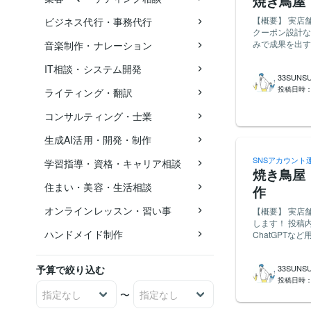
焼き鳥屋
【概要】 実店
ビジネス代行・事務代行
クーポン設計な
みで成果を出す設計でお願いします！ 
音楽制作・ナレーション
ップカードを活
【業務内容】 
IT相談・システム開発
33SUNS
・あいさつメッ
投稿日時
再来店クーポンの設計および設定 【応募要件
ライティング・翻訳
がある方 ・外
ニューの画像データ（編
コンサルティング・士業
【納品物】 ・
テンプレートデータ ご提案の際は、過去に構築したアカウントの事例（
生成AI活用・開発・制作
い！
SNSアカウント
学習指導・資格・キャリア相談
焼き鳥屋・
住まい・美容・生活相談
作
オンラインレッスン・習い事
【概要】 実店
します！ 投稿
ハンドメイド制作
ChatGPTなど用いて大丈夫です◎ 【目的
AI活用による効率的かつ魅力
キャプション（投稿文）・ハッシュ
予算で絞り込む
33SUNS
運用実績がある方 
投稿日時
可能な方 ・制作デー
〜
万円 【納品物】 ・投稿用データ（画像/動画/テキスト） ご提案の際は、過去の制作実績（ポート
フォリオ）をご