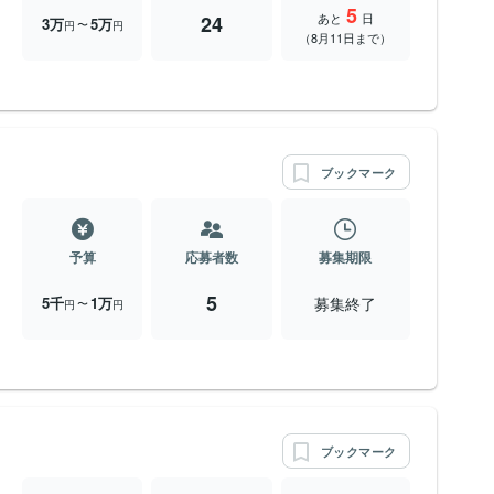
5
あと
日
24
3万
5万
〜
円
円
（8月11日まで）
ブックマーク
予算
応募者数
募集期限
5
募集終了
5千
1万
〜
円
円
ブックマーク