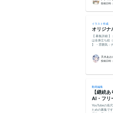
投稿日時
年より前のご利用は今回は
ている（廃業・
せていただきます ・以前に当方の同募集に応募したことがない方 ■結婚相談所を
るもののご提出
が分かる画像を
イラスト作成
どしてご用意ください。 ・入会申込書／契約書／会員規約
オリジナ
（連盟の会員証
る、費用の支
【 募集詳細 
カード明細／通
は全身立ち絵（背景
とり（メール・
】 ・雰囲気：
きの書類の画像 ※上記のうち、いずれか1点で大丈夫です ※「その相談所を利用したこと
系が得意な方 【 応募時のお願い 】 過去の実績、ポートフォリオを簡易的にご提示ください。 そ
「相談所名」が
の他ご質問等あ
は、黒く塗りつ
天水あお
隠すだけでOK
投稿日時
れ以外は隠して
出しないでくだ
す ※画像をご提出
さい 応募メッ
利用した時期（
るもの（上記い
動画編集
せていただきます。 ■報酬 1000円 ※課税事業者の方は、消費税を含めて合
【継続あ
ご提案ください。 ■お願いする内容 (1) アンケートへの回答（所要5〜10分） 
AI・フ
実際にかかっ
交際した人数
YouTubeの長尺動画
だけ正確にお
ための募集です
場合は、ご応募をお控えください） (2) 