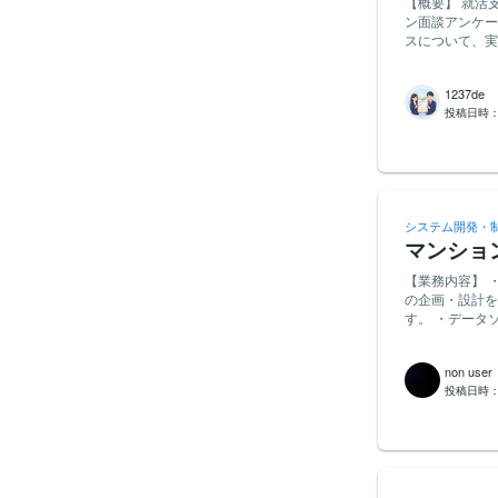
【概要】 就活支援サービスを運営する企業から委託を受け、27卒予定の学生を対象に、オンライ
だけでなく、長
ン面談アンケートへのご協力を
めて総合的に選考します。 まずは1本ご一緒し、良い
スについて、実
ましたら幸いで
して面談を活用
別なスキルや準備は必要ありません。 
1237de
方 ・2027年卒業
投稿日時
境（カメラ・マイク使用可）をお持
日程確定後のキ
でご案内します
システム開発・
マンショ
【業務内容】 
の企画・設計を
す。 ・データ
だきます。 ・
きます。 ・完
non user
はオンライン相談希望 【必須条件】 ・データ分析や可視化ツール（Tabl
投稿日時
経験をお持ちの
課題解決に向け
務を推進できる方 【歓迎条件】 ・PythonやRを用いたデータ分析、またはスク
をお持ちの方 
ントの経験をお