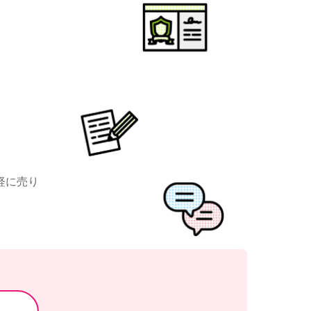
ト
軽に売り