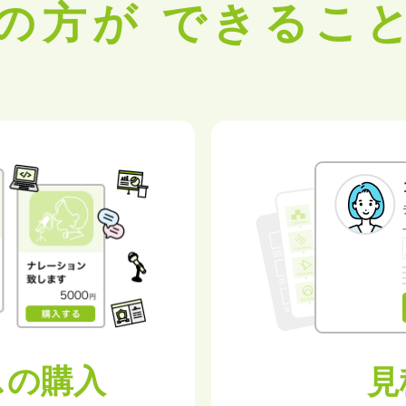
者の方が
できるこ
スの購入
見