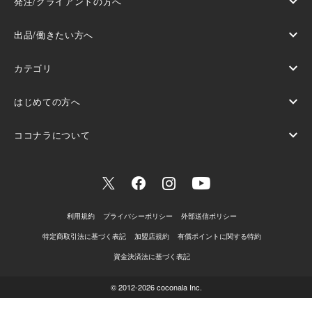
発注/クライアントの方へ
ココナラスキルマーケット
出品サービスを検索
出品/働きたい方へ
ココナラ募集
仕事・求人を投稿して募集
サービスを出品する
エージェントに依頼する
カテゴリ
副業/フリーランスを検索
単発・スポットの仕事を探す
ココナラアシスト
イラスト作成・漫画制作
ビジネス代行・アシスタントを紹介してもらう
はじめての方へ
継続（時給/月給）の仕事を探す
ココナラテック
デザイン制作
業務委託エンジニアを
紹介してもらう
よくある質問
ビジネス代行業務委託で働く
ココナラプロ
ココナラについて
Web制作・HP作成・EC構築
非公開の実名クリエイター
を紹介してもらう
ご利用ガイド
エンジニア業務委託で働く
ココナラコンサル
会社概要
動画編集・映像制作
コンサルタントを紹介してもらう
ココナラのルール
副業コンサルティングで働く
その他
採用情報
集客・マーケティング相談
お問い合わせ
スキル/経歴を登録する
ココナラ法律相談
ココナラ活用Mag
ビジネス代行・事務代行
利用規約
プライバシーポリシー
外部送信ポリシー
ココナラクラブオフ
ブログを投稿する
ココナラマガジン
音楽制作・ナレーション
特定商取引法に基づく表記
加盟店規約
有償ポイントに関する特約
招待コード
ヘルプとガイド
法人ビジネスご利用事例
IT相談・システム開発
資金決済法に基づく表記
出品のコツ
ライティング・翻訳
© 2012-2026 coconala Inc.
PRO認定制度
コンサルティング・士業