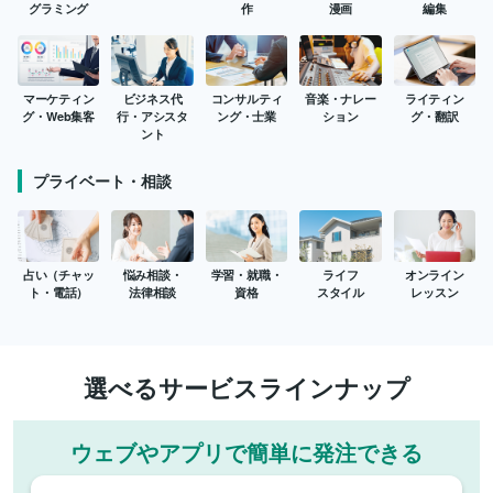
グラミング
作
漫画
編集
マーケティン
ビジネス代
コンサルティ
音楽・ナレー
ライティン
グ・Web集客
行・アシスタ
ング・士業
ション
グ・翻訳
ント
プライベート・相談
占い（チャッ
悩み相談・
学習・就職・
ライフ
オンライン
ト・電話）
法律相談
資格
スタイル
レッスン
選べるサービスラインナップ
ウェブやアプリで簡単に発注できる