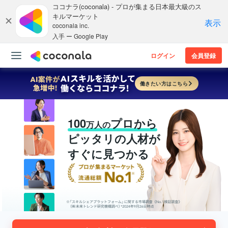
ココナラ(coconala) - プロが集まる日本最大級のス
キルマーケット
表示
coconala inc.
入手 ー Google Play
ログイン
会員登録
働きたい方はこちら
100
プロから
万人の
ピッタリの人材が
すぐに見つかる