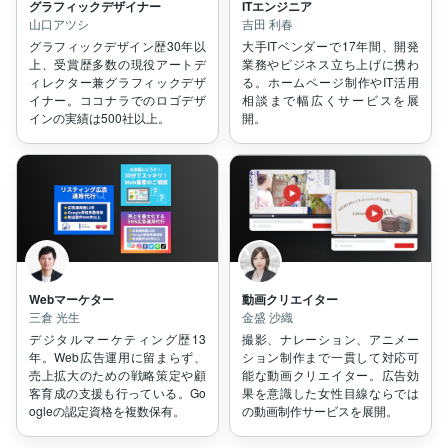
グラフィックデザイナー
ITエンジニア
山口アツシ
吉田 利春
グラフィックデザイン歴30年以
大手ITベンダーで17年間、開発
上、受賞歴多数の現役アートデ
業務やビジネス立ち上げに携わ
ィレクター兼グラフィックデザ
る。ホームページ制作やIT活用
イナー。ココナラでのロゴデザ
相談まで幅広くサービスを展
インの実績は500社以上。
開。
Webマーケター
動画クリエイター
三倉 光生
金盛 沙織
デジタルマーケティング歴13
撮影、ナレーション、アニメー
年。Web広告運用に留まらず、
ション制作まで一貫して対応可
売上拡大のための戦略策定や顧
能な動画クリエイター。広告効
客育成の支援も行っている。Go
果を意識した女性目線ならでは
ogleの認定資格を複数保有。
の動画制作サービスを展開。