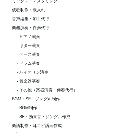
ミックス・マスタリング
仮歌制作・歌入れ
音声編集・加工代行
楽器演奏・伴奏代行
- ピアノ演奏
- ギター演奏
- ベース演奏
- ドラム演奏
- バイオリン演奏
- 管楽器演奏
- その他（楽器演奏・伴奏代行）
BGM・SE・ジングル制作
- BGM制作
- SE・効果音・ジングル作成
楽譜制作・耳コピ譜面作成