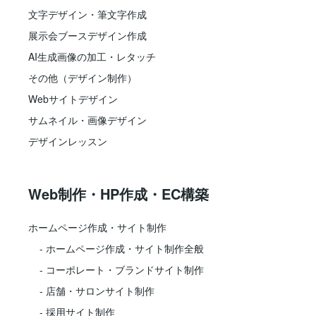
文字デザイン・筆文字作成
展示会ブースデザイン作成
AI生成画像の加工・レタッチ
その他（デザイン制作）
Webサイトデザイン
サムネイル・画像デザイン
デザインレッスン
Web制作・HP作成・EC構築
ホームページ作成・サイト制作
- ホームページ作成・サイト制作全般
- コーポレート・ブランドサイト制作
- 店舗・サロンサイト制作
- 採用サイト制作