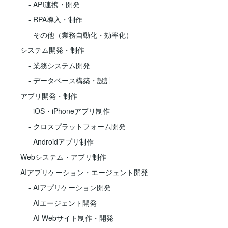
- API連携・開発
- RPA導入・制作
- その他（業務自動化・効率化）
システム開発・制作
- 業務システム開発
- データベース構築・設計
アプリ開発・制作
- iOS・iPhoneアプリ制作
- クロスプラットフォーム開発
- Androidアプリ制作
Webシステム・アプリ制作
AIアプリケーション・エージェント開発
- AIアプリケーション開発
- AIエージェント開発
- AI Webサイト制作・開発