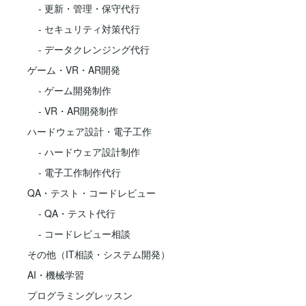
- 更新・管理・保守代行
- セキュリティ対策代行
- データクレンジング代行
ゲーム・VR・AR開発
- ゲーム開発制作
- VR・AR開発制作
ハードウェア設計・電子工作
- ハードウェア設計制作
- 電子工作制作代行
QA・テスト・コードレビュー
- QA・テスト代行
- コードレビュー相談
その他（IT相談・システム開発）
AI・機械学習
プログラミングレッスン