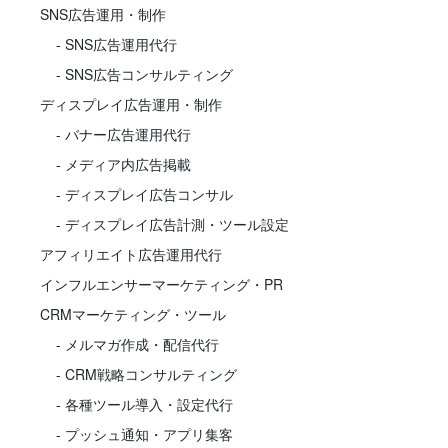
SNS広告運用・制作
- SNS広告運用代行
- SNS広告コンサルティング
ディスプレイ広告運用・制作
- バナー広告運用代行
- メディア内広告掲載
- ディスプレイ広告コンサル
- ディスプレイ広告計測・ツール設定
アフィリエイト広告運用代行
インフルエンサーマーケティング・PR
CRMマーケティング・ツール
- メルマガ作成・配信代行
- CRM戦略コンサルティング
- 各種ツール導入・設定代行
- プッシュ通知・アプリ集客