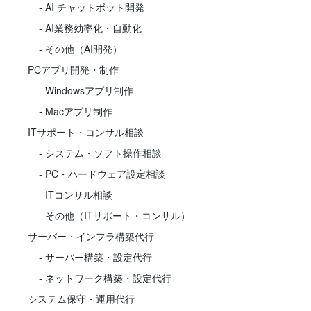
- AI チャットボット開発
- AI業務効率化・自動化
- その他（AI開発）
PCアプリ開発・制作
- Windowsアプリ制作
- Macアプリ制作
ITサポート・コンサル相談
- システム・ソフト操作相談
- PC・ハードウェア設定相談
- ITコンサル相談
- その他（ITサポート・コンサル）
サーバー・インフラ構築代行
- サーバー構築・設定代行
- ネットワーク構築・設定代行
システム保守・運用代行