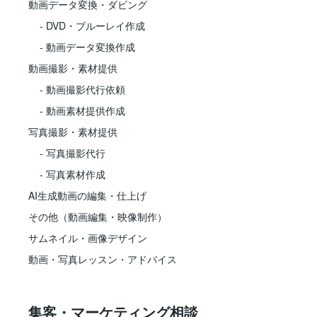
動画データ変換・ダビング
- DVD・ブルーレイ作成
- 動画データ変換作成
動画撮影・素材提供
- 動画撮影代行依頼
- 動画素材提供作成
写真撮影・素材提供
- 写真撮影代行
- 写真素材作成
AI生成動画の編集・仕上げ
その他（動画編集・映像制作）
サムネイル・画像デザイン
動画・写真レッスン・アドバイス
集客・マーケティング相談