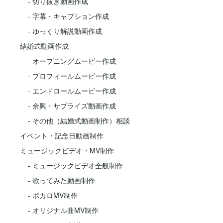
- 切り抜き動画作成
- 字幕・キャプション作成
- ゆっくり解説動画作成
結婚式動画作成
- オープニングムービー作成
- プロフィールムービー作成
- エンドロールムービー作成
- 余興・サプライズ動画作成
- その他（結婚式動画制作）相談
イベント・記念日動画制作
ミュージックビデオ・MV制作
- ミュージックビデオ全般制作
- 歌ってみた動画制作
- ボカロMV制作
- オリジナル曲MV制作