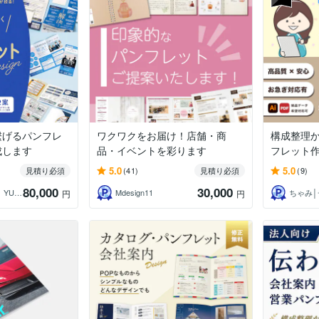
繫げるパンフレ
ワクワクをお届け！店舗・商
構成整理
成します
品・イベントを彩ります
フレット
5.0
5.0
見積り必須
(41)
見積り必須
(9)
80,000
30,000
ユックデザイン｜YUKKU Design
Mdesign11
円
円