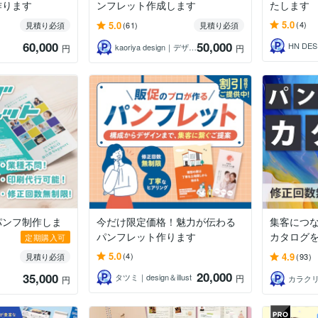
作ります
ンフレット作成します
たします
5.0
5.0
(4)
見積り必須
(61)
見積り必須
60,000
50,000
HN DES
kaoriya design｜デザイナー
円
円
パンフ制作しま
今だけ限定価格！魅力が伝わる
集客につ
パンフレット作ります
カタログ
定期購入可
5.0
4.9
(4)
見積り必須
(93)
20,000
35,000
タツミ｜design＆illust
円
円