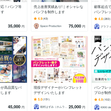
対応！パンフ等
売上改善実績あり!｜オシャレな
顧客起点
ます
パンフを制作します
パンフレ
4.9
4.8
(43)
(283)
35,000
75,000
Space Production
円
円
ーが高品質なパ
現役デザイナーがパンフレット
パンフレッ
作します
デザインいたします
プロが制
5.0
4.9
(151)
(102)
45,000
25,000
穂村はずみ（ホムラハズミ）
円
円
KIKKI de