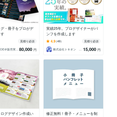
ログ・冊子をプロがデ
実績25年。プロデザイナーがパ
ます
ンフを作成します
4.9
見積り必須
(49)
見積り必須
80,000
15,000
JOHN DOE＠販売実績4800件以上
株式会社トキオン 広告制作
円
円
タログデザイン作成い
修正無料！冊子・メニューを制