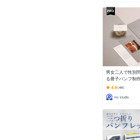
男女二人で性別
る冊子パンフ制
4.9
(44)
mc studio