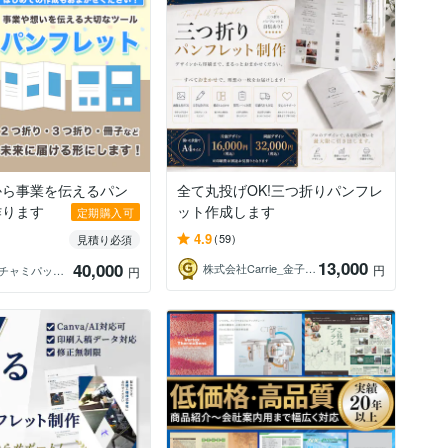
から事業を伝えるパン
全て丸投げOK!三つ折りパンフレ
作ります
ット作成します
定期購入可
4.9
(59)
見積り必須
13,000
40,000
株式会社Carrie_金子あかね
円
ちゃみ│チャミパッパデザイン
円