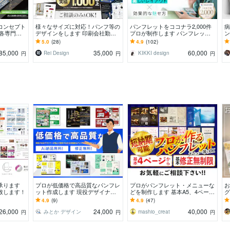
コンセプト
様々なサイズに対応！パンフ等の
パンフレットをココナラ2,000件
病
 各専門分
デザインをします 印刷会社勤務
プロが制作します パンフレッ
ン
年のデザイ
デザイナーが、デザインから入稿
ト・リーフレット・カタログ・会
パ
5.0
(28)
4.9
(102)
データまで作ります
社案内 etc.
メ
85,000
35,000
60,000
Rei Design
KIKKI design
円
円
円
承ります
プロが低価格で高品質なパンフレ
プロがパンフレット・メニューな
お
致します！
ット作成します 現役デザイナー
どを制作します 基本A5、4ページ
グ
が作成！クレジット表記するだけ
のご対応！テキスト修正は基本無
ル
4.9
(9)
4.9
(47)
で30%OFF！
制限！
合
26,000
24,000
40,000
みとか デザイン
mashio_creat
円
円
円