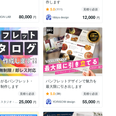
作します
5.0
(111)
見積り必須
80,000
12,000
IGN LAB
円
hibiya design
円
ながるパンフレット・
パンフレットデザインで魅力を
を制作します
最大限に引き出します
5.0
見積り必須
(39)
見積り必須
25,000
55,000
カラクリスタジオ－河内力哉
YORISOW design
円
円