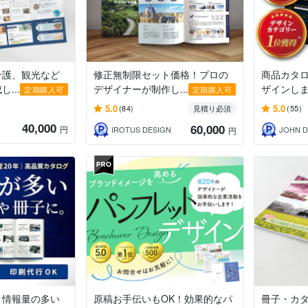
介護、観光など
修正無制限セット価格！プロの
商品カタ
...
デザイナーが制作し...
ザインし
定期購入可
定期購入可
5.0
5.0
(84)
見積り必須
(55)
40,000
60,000
円
IROTUS DESIGN
円
｜情報量の多い
原稿お手伝いもOK！効果的なパ
冊子・カ