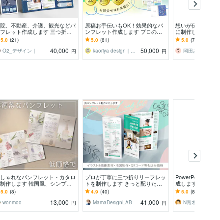
院、不動産、介護、観光などパ
原稿お手伝いもOK！効果的なパ
想いが伝わるパン
フレット作成します 三つ折り
ンフレット作成します プロのデ
に制作します チ
ンフレット／ざっくりとしたイ
ザイナーが、お客様の企業活動、
内・リーフレット
5.0
(21)
5.0
(61)
5.0
(70)
ージからでも大丈夫
カタチに致します！
応。お気軽にどう
40,000
50,000
O2_デザイン｜
kaoriya design｜デザイナー
岡田あおい
円
円
しゃれなパンフレット・カタロ
プロが丁寧に三つ折りリーフレッ
PowerPointで
制作します 韓国風、シンプ
トを制作します きっと配りたく
成します PowerP
、フェミニンなどターゲットに
なる！お困りの方、ご相談くださ
から後から編集が
5.0
(8)
4.9
(40)
5.0
(8)
わせたデザイン
い。
13,000
41,000
wonmoo
MamaDesignLAB
N青木
円
円