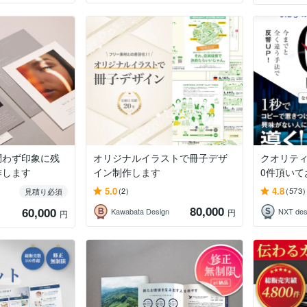
問わず印象に残
オリジナルイラストで冊子デザ
クオリティ
作します
イン制作します
0件頂いて
5.0
4.8
(2)
(573)
見積り必須
80,000
60,000
Kawabata Design
NXT de
円
円