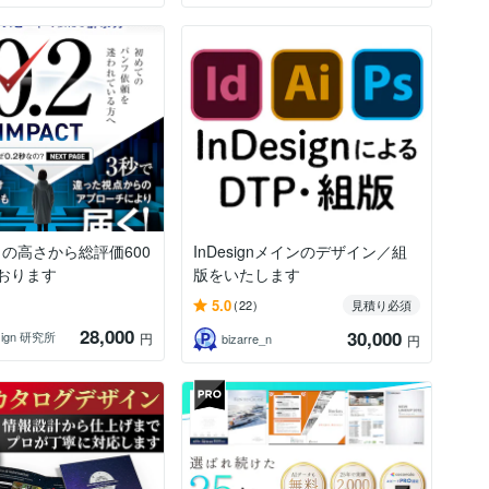
の高さから総評価600
InDesignメインのデザイン／組
おります
版をいたします
5.0
(22)
見積り必須
28,000
30,000
sign 研究所
円
bizarre_n
円