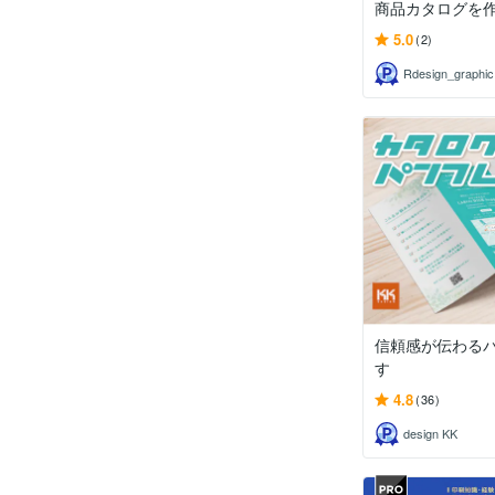
商品カタログを
5.0
(2)
Rdesign_graphic
信頼感が伝わる
す
4.8
(36)
design KK