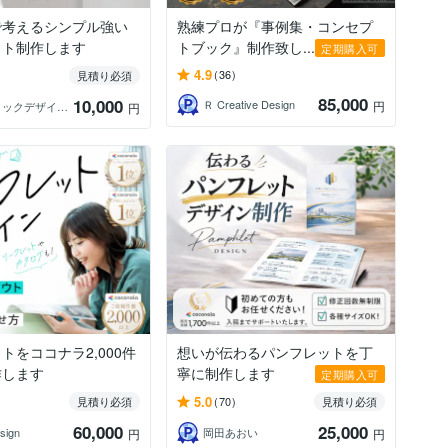
で考えるシンプル強い
熟練プロが『事例集・コンセプ
ット制作します
トブック』制作致し...
定期購入可
4.9
(36)
見積り必須
85,000
10,000
Ｒ Creative Design
円
グラフィックデザイナー コウノ
円
トをココナラ2,000件
想いが伝わるパンフレットを丁
作します
寧に制作します
定期購入可
5.0
見積り必須
(70)
見積り必須
60,000
25,000
sign
岡田あおい
円
円