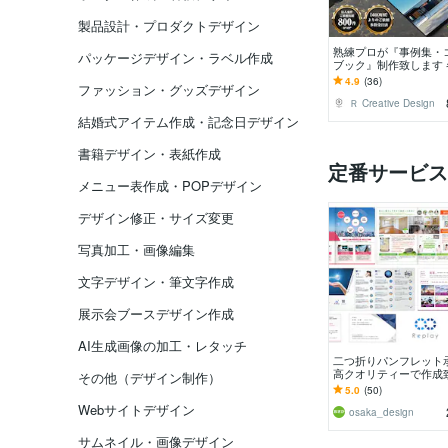
製品設計・プロダクトデザイン
熟練プロが『事例集・
パッケージデザイン・ラベル作成
ブック』制作致します
野の実務歴12年～21
4.9
(36)
ファッション・グッズデザイン
ナーメンバーがご対応
Ｒ Creative Design
結婚式アイテム作成・記念日デザイン
書籍デザイン・表紙作成
定番サービス
メニュー表作成・POPデザイン
デザイン修正・サイズ変更
写真加工・画像編集
文字デザイン・筆文字作成
展示会ブースデザイン作成
AI生成画像の加工・レタッチ
二つ折りパンフレット
高クオリティーで作成
その他（デザイン制作）
5.0
(50)
Webサイトデザイン
osaka_design
サムネイル・画像デザイン