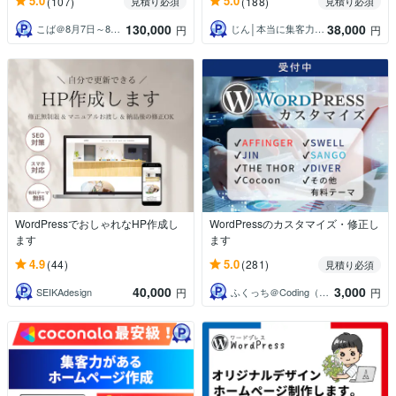
5.0
5.0
(107)
(188)
見積り必須
見積り必須
130,000
38,000
こば＠8月7日～8月16日夏季休業
じん│本当に集客力抜群のLP・HP制作
円
円
WordPressでおしゃれなHP作成し
WordPressのカスタマイズ・修正し
ます
ます
4.9
5.0
(44)
(281)
見積り必須
40,000
3,000
SEIKAdesign
ふくっち＠Coding（Design）
円
円