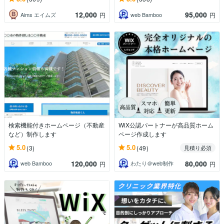
12,000
95,000
Aims エイムズ
web Bamboo
円
円
検索機能付きホームページ（不動産
WiX公認パートナーが高品質ホーム
など）制作します
ページ作成します
5.0
5.0
(3)
(49)
見積り必須
120,000
80,000
web Bamboo
わたり＠web制作
円
円