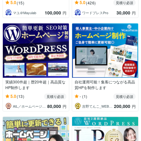
5.0
5.0
(15)
(426)
見積り必須
100,000
30,000
マユ＠Mayulab
ワードプレスPro
円
円
実績300件超｜歴20年超｜高品質な
自社運用可能！集客につながる高品
HP制作します
質HPを制作します
5.0
-
(13)
(1)
見積り必須
見積り必須
80,000
200,000
AIL／ホームページ・wordpress
吉野てんこ_WEB業界7年目デザイナー
円
円