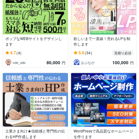
ポップなWEBサイトをデザインし
欲しいまで一直線！売れるLPを制
ます
作します
4.7
5.0
(4)
(34)
見積り必須
80,000
100,000
cdo_odc
おぶなが
円
円
士業さま向け★信頼感と専門性の伝
WordPressで高品質なホームページ
わるHP作成します
を作ります