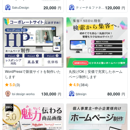
20,000
120,000
SakuDesign
ティーチ＆ファネルデザイン
円
円
WordPressで新規サイトを制作いた
丸投げOK｜安価で充実したホーム
します
ページ制作します
5.0
4.9
(3)
(384)
130,000
80,000
toi design works
tjdesign
円
円