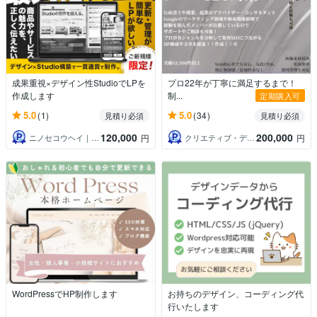
成果重視×デザイン性StudioでLPを
プロ22年が丁寧に満足するまで！
作成します
制...
定期購入可
5.0
5.0
(1)
(34)
見積り必須
見積り必須
120,000
200,000
ニノセコウヘイ｜Studioエキスパート
クリエティブ・デザイン｜歴22年
円
円
WordPressでHP制作します
お持ちのデザイン、コーディング代
行いたします