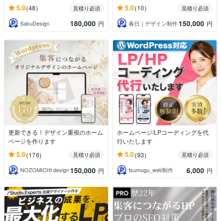
5.0
5.0
(48)
(10)
見積り必須
見積り必須
180,000
150,000
SakuDesign
春日｜デザイン制作
円
円
更新できる！デザイン重視のホーム
ホームページ/LPコーディングを代
ページを作ります
行いたします
5.0
5.0
(176)
(93)
見積り必須
見積り必須
150,000
6,000
NOZOMICHI design
tsumugu_web制作
円
円