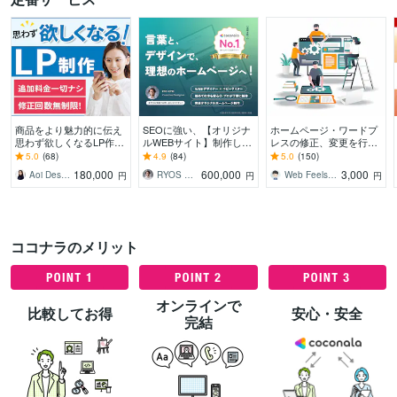
商品をより魅力的に伝え
SEOに強い、【オリジナ
ホームページ・ワードプ
思わず欲しくなるLP作り
ルWEBサイト】制作しま
レスの修正、変更を行い
ます Web集客や売上アッ
す 初心者でも安心！売れ
ます HTML、CSSによる
5.0
(68)
4.9
(84)
5.0
(150)
プをデザインの力でサポ
るデザインで、長く愛さ
デザイン、レイアウト修
180,000
600,000
3,000
Aoi Design（LP制作）
RYOS DESIGN
Web Feels ケイ
円
円
円
ート
れるサイト作成
正、画像差し替え
ココナラのメリット
オンラインで
比較してお得
安心・安全
完結