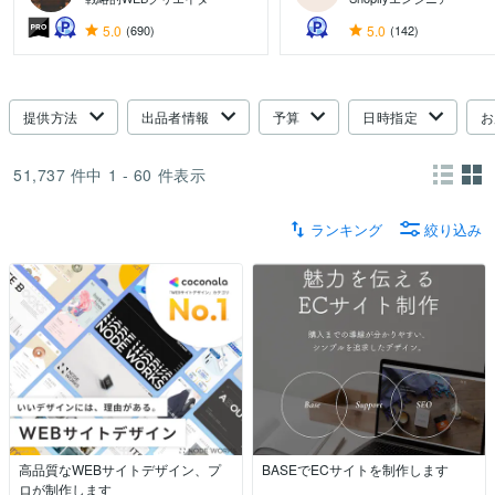
5.0
(690)
5.0
(142)
提供方法
出品者情報
予算
日時指定
お
51,737
件中
1 - 60
件表示
ランキング
絞り込み
高品質なWEBサイトデザイン、プ
BASEでECサイトを制作します
ロが制作します