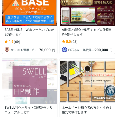
BASEでSNS・Webマーケのプロが
AI検索とSEOで集客するプロ仕様H
EC作ります
Pを制作します
4.9
5.0
(69)
(93)
70,000
200,000
サト＠EC運用・広告・コンサル20年超
白石るか｜高品質な寄り添いHP制作
円
円
SWELL特化＊サイト新規制作／リ
ホームページ初心者の方おすすめ！
ニューアルします
格安で制作します