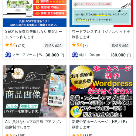
SEO1位多数◎失敗しない集客ホー
ワードプレスでオリジナルサイトを
ムページ作ります
制作します
5.0
5.0
(210)
(7)
見積り必須
見積り必須
30,000
130,000
メディアブーム｜Web集客の専門家
eight＋Design
円
円
AIに負けない×プロ目線 でアマゾン
新規企業ホームページ（HP／LP）
画像制作します
制作します
5.0
5.0
(369)
(338)