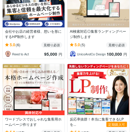
会社やお店の経営者様、想いを形に
AI検索対応◎集客ランディングペー
するHP制作します
ジ制作します
5.0
5.0
(6)
(5)
見積り必須
見積り必須
95,000
100,000
Reed to Act
UnicoAndCo Design
円
円
満枠対応中
ワードプレスでおしゃれな集客用ホ
反応率抜群！本当に集客できるLP
ームページ作ります
を...
定期購入可