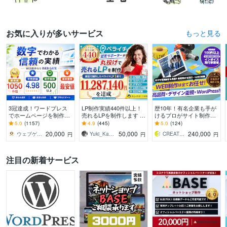
お気に入りが多いサービス
お気に入りが多いサービスをもっと見る
3冠達成！ワードプレス
LP制作実績440件以上！
歴10年！有名企業も手が
でホームページを制作し
売れるLPを制作します 設
けるプロがサイト制作し
ます WEB制作＆デザイン
計、構成からライティン
ます 初心者でも安心★ヒ
5.0
(1157)
4.9
(445)
5.0
(124)
部門1位（販売数・評価
グ、デザインまで全て丸
アリング重視・要望に沿
20,000
50,000
240,000
ウェブゲート
Yuki_Kanamaru
CREATORSZERO
円
円
円
数・お気に入り数）
投げ対応可能！
って柔軟に対応可能
注目の新着サービス