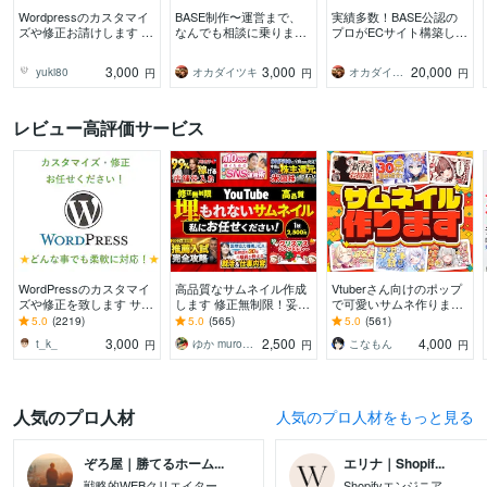
Wordpressのカスタマイ
BASE制作〜運営まで、
実績多数！BASE公認の
ズや修正お請けします し
なんでも相談に乗ります
プロがECサイト構築しま
っかりコミュニケーショ
BASEのことならおまか
す BASEオフィシャルパ
ンを取り、ご期待に応え
せを！
ートナーによる売れるEC
3,000
3,000
20,000
yuki80
オカダイツキ
オカダイツキ
円
円
円
ます！
サイト制作！
レビュー高評価サービス
WordPressのカスタマイ
高品質なサムネイル作成
Vtuberさん向けのポップ
ズや修正を致します サイ
します 修正無制限！妥協
で可愛いサムネ作ります
トのカスタマイズ・レイ
しないサムネを作成しま
おしゃれやカッコイイな
5.0
(2219)
5.0
(565)
5.0
(561)
アウト変更致します
す！
ど様々なテイストでも制
3,000
2,500
4,000
t_k_
ゆか muroyuka_design
こなもんㅤ
円
円
円
作可能！
人気のプロ人材
人気のプロ人材をもっと見る
ぞろ屋｜勝てるホーム...
エリナ｜Shopif...
戦略的WEBクリエイター
Shopifyエンジニア