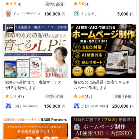
5.0
5.0
(4)
(4)
見積り必須
180,000
5,000
イロドリデザイン
やまはる_
円
円
戦略から制作まで｜現役マーケター
格安なのに高品質｜集客できるホー
がLPを制作します
ムページ作成します
5.0
5.0
(41)
(45)
見積り必須
見積り必須
150,000
250,000
（株）nanimono 集客・採用支援
かわじ＠WEB制作
円
円