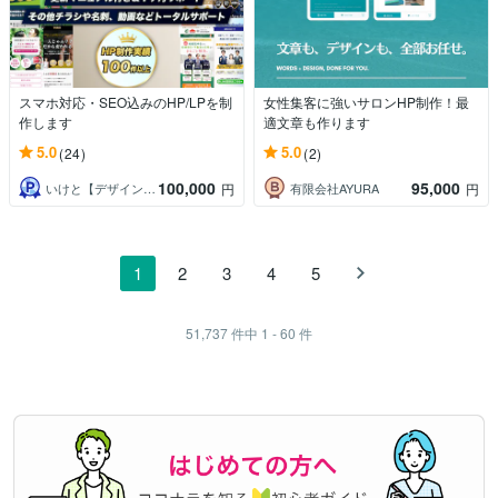
スマホ対応・SEO込みのHP/LPを制
女性集客に強いサロンHP制作！最
作します
適文章も作ります
5.0
5.0
(24)
(2)
100,000
95,000
いけと【デザインスタジオ LOCAL】
有限会社AYURA
円
円
1
2
3
4
5
51,737
件中
1 - 60
件