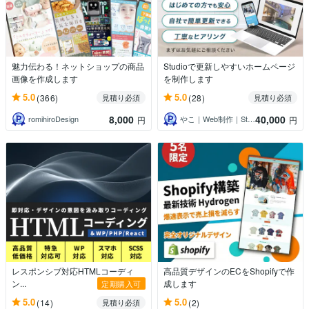
魅力伝わる！ネットショップの商品
Studioで更新しやすいホームページ
画像を作成します
を制作します
5.0
5.0
(366)
(28)
見積り必須
見積り必須
8,000
40,000
romihiroDesign
やこ｜Web制作｜Studio専門
円
円
レスポンシブ対応HTMLコーディ
高品質デザインのECをShopifyで作
ン...
成します
定期購入可
5.0
5.0
(14)
(2)
見積り必須