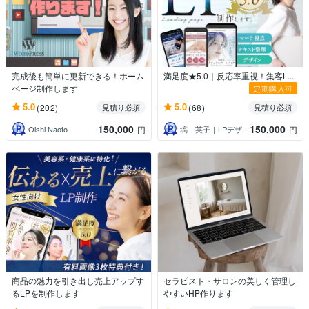
完成後も簡単に更新できる！ホーム
満足度★5.0｜反応率重視！集客L...
ページ制作します
定期購入可
5.0
5.0
(202)
(68)
見積り必須
見積り必須
150,000
150,000
Oishi Naoto
塙 英子｜LPデザイナー
円
円
商品の魅力を引き出し売上アップす
セラピスト・サロンの美しく管理し
るLPを制作します
やすいHP作ります