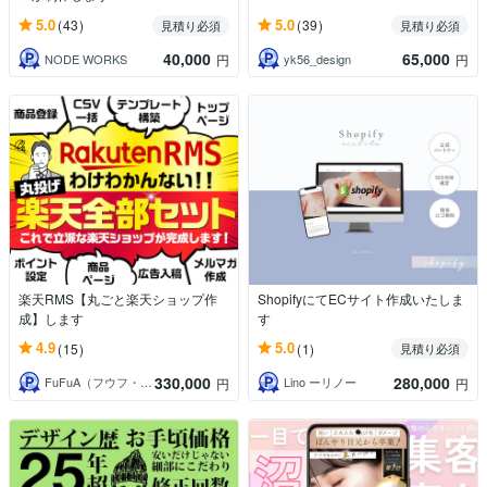
5.0
5.0
(43)
(39)
見積り必須
見積り必須
40,000
65,000
NODE WORKS
yk56_design
円
円
楽天RMS【丸ごと楽天ショップ作
ShopifyにてECサイト作成いたしま
成】します
す
4.9
5.0
(15)
(1)
見積り必須
330,000
280,000
FuFuA（フウフ・エー）
Lino ーリノー
円
円