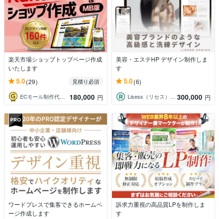
楽天市場ショップトップページ作成
美容・エステHP デザイン制作しま
いたします
す
5.0
5.0
(29)
(6)
見積り必須
180,000
300,000
ECモール制作代行 ウェザインラボ
Lisess（リセス）デザイン
円
円
ワードプレスで集客できるホームペ
訴求力重視の高品質LPを制作しま
ージ作成します
す