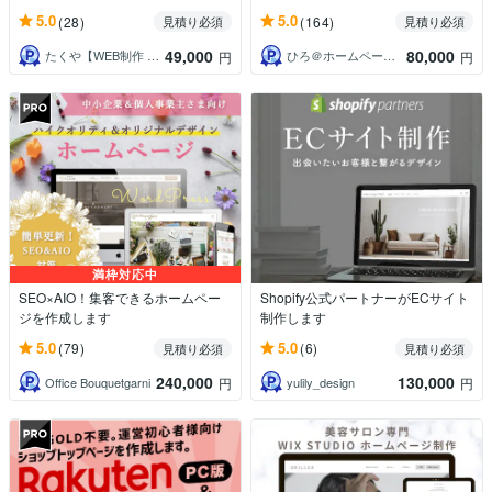
5.0
5.0
(28)
(164)
見積り必須
見積り必須
49,000
80,000
たくや【WEB制作 G_conure】
ひろ＠ホームページ制作
円
円
満枠対応中
SEO×AIO！集客できるホームペー
Shopify公式パートナーがECサイト
ジを作成します
制作します
5.0
5.0
(79)
(6)
見積り必須
見積り必須
240,000
130,000
Office Bouquetgarni
yulily_design
円
円