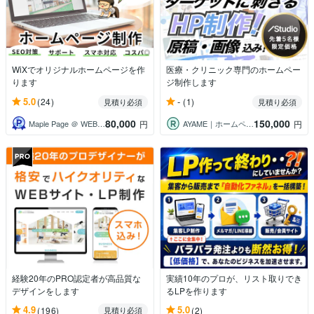
WiXでオリジナルホームページを作
医療・クリニック専門のホームペー
ります
ジ制作します
5.0
-
(24)
(1)
見積り必須
見積り必須
80,000
150,000
Maple Page ＠ WEB制作
AYAME｜ホームページ・LP制作
円
円
経験20年のPRO認定者が高品質な
実績10年のプロが、リスト取りでき
デザインをします
るLPを作ります
4.9
5.0
(196)
(2)
見積り必須