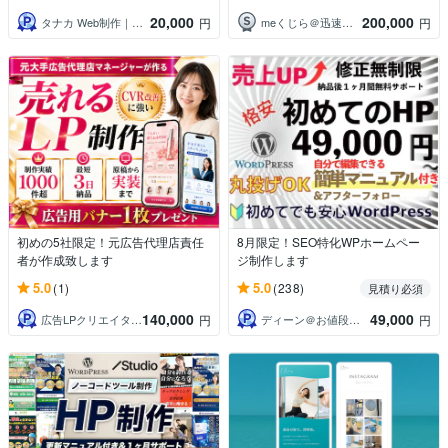
20,000
200,000
タナカ Web制作｜スピード対応・高品質
meくじら＠迅速・丁寧な対応でHP作成
円
円
初めの5社限定！元広告代理店責任
8月限定！SEO特化WPホームペー
者が作成致します
ジ制作します
5.0
5.0
(1)
(238)
見積り必須
140,000
49,000
広告LPクリエイター YUKI
ディーン＠お値段以上！
円
円