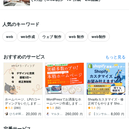
人気のキーワード
web
web作成
ウェブ 制作
web 制作
web制作
おすすめのサービス
おすすめのサービスをもっと見る
すべて見る
ホームページ、LPのコー
WordPressでお洒落なホ
Shopifyカスタマイズ・修
ディングをいたします レ
ームページ作成します 中
正何でもやります Shopif
スポンシブ対応可能！素
小企業・個人店様対象★
yのプロがデザイン/機能
5.0
(280)
5.0
(52)
5.0
(1)
早く丁寧にコーディング
お客様の事業のマーケを
開発/カスタマイズ対応！
20,000
260,000
8,000
ひろ＠Webコーダー
マルタニ_March｜HP制作×マーケタ
【コンサル・マーケ・エンジニア】Dai
円
円
円
いたします！
考えた導線設計
定番サービス