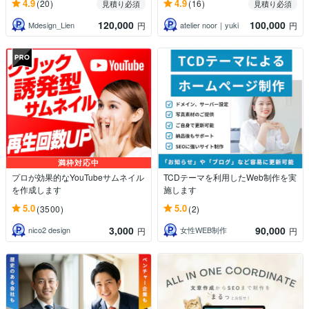
4.9
4.9
(20)
(16)
見積り必須
見積り必須
120,000
100,000
Mdesign_Lien
atelier noor｜yuki
円
円
満枠対応中
プロが効果的なYouTubeサムネイル
TCDテーマを利用したWeb制作を実
を作成します
施します
5.0
5.0
(3500)
(2)
3,000
90,000
nico2 design
女性WEB制作
円
円