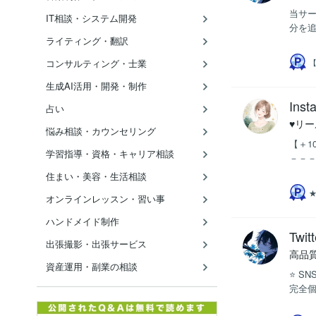
当サ
IT相談・システム開発
分を追
ライティング・翻訳
【
コンサルティング・士業
生成AI活用・開発・制作
In
占い
♥リ
悩み相談・カウンセリング
【＋1
学習指導・資格・キャリア相談
－－－
住まい・美容・生活相談
★
オンラインレッスン・習い事
ハンドメイド制作
Tw
出張撮影・出張サービス
高品
資産運用・副業の相談
⭐️ 
完全個