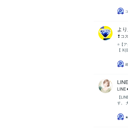
コ
より
❢コ
⭐【ア
【 X(
超
LI
LIN
【LI
す。 
★