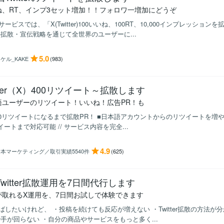
ね、RT、インプ3セット増加！！フォロワ一増加にどうぞ
のサービスでは、「X(Twitter)100いいね、100RT、10,000インプレッシ
拡散・宣伝戦略を通じて全世界のユーザーに...
5.0
ケル_KAKE
(983)
itter（X）400リツイート～拡散します
語ユーザーのリツイート！いいね！広告PR！も
■400リツイートになるまで拡散PR！ ■日本語アカウントからのリツイートを増
イートまで対応可能 // サービス内容を完全...
4.9
本マーケティング／取引実績5540件
(625)
Twitter拡散運用を7日間代行します
が取れるX運用を、7日間お試しで体験できます
ばしたいけれど、 ・投稿を続けても反応が増えない ・Twitter拡散の方法が
手が回らない ・自分の商品やサービスをもっと多く...