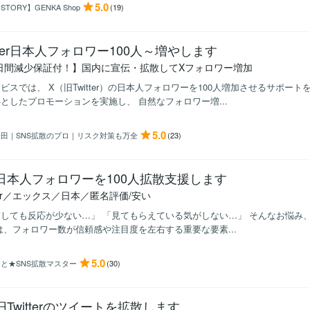
5.0
STORY】GENKA Shop
(19)
itter日本人フォロワー100人～増やします
0日間減少保証付！】国内に宣伝・拡散してXフォロワー増加
ビスでは、 X（旧Twitter）の日本人フォロワーを100人増加させるサポー
としたプロモーションを実施し、 自然なフォロワー増...
5.0
米田｜SNS拡散のプロ｜リスク対策も万全
(23)
日本人フォロワーを100人拡散支援します
tter／エックス／日本／匿名評価/安い
しても反応が少ない…」 「見てもらえている気がしない…」 そんなお悩み、あり
は、フォロワー数が信頼感や注目度を左右する重要な要素...
5.0
さと★SNS拡散マスター
(30)
旧Twitterのツイートを拡散します