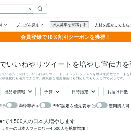
会員登録で10％割引クーポンを獲得！
er拡散でいいねやリツイートを増やし宣伝力
んでいる方に向けて、いいねやリツイート、インプレッションを増やす拡散サポートを
投稿強化にも活用できます。継続的な運用相談にも対応してもらえるので安心です。
出品者情報
予算
日時指定
お届け日数
満枠非表示
PRO認定を優先表示
定期購入可
表示
itterで4,500人の日本人増やします
イッターの日本人フォロワー4,500人を拡散増加！