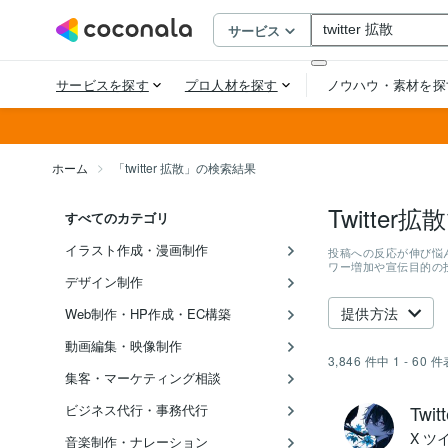
ホーム
「twitter 拡散」の検索結果
Twitt
すべてのカテゴリ
イラスト作成・漫画制作
投稿への反応が伸び悩
ワー増加や宣伝目的の
デザイン制作
提供方法
Web制作・HP作成・EC構築
動画編集・映像制作
3,846
件中
1 - 60
件
集客・マーケティング相談
ビジネス代行・事務代行
Tw
X ツ
音楽制作・ナレーション