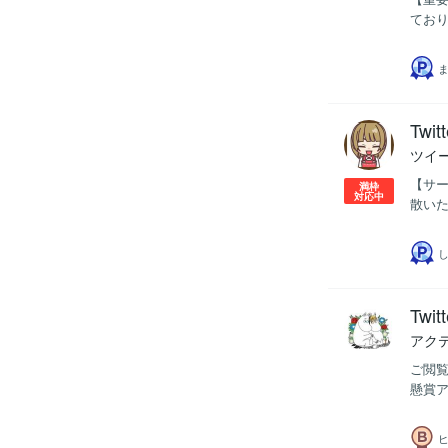
ており
Tw
ツイー
【サー
満枠
対応中
散いた
し
Tw
アク
ご閲覧
懸賞ア