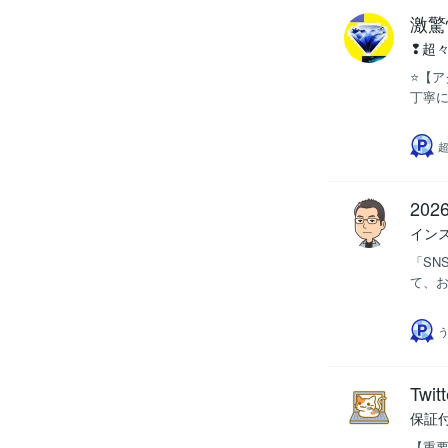
激驚
❢超
⭐【ア
丁寧に
超
20
インス
「SN
て、お
Tw
保証
【重