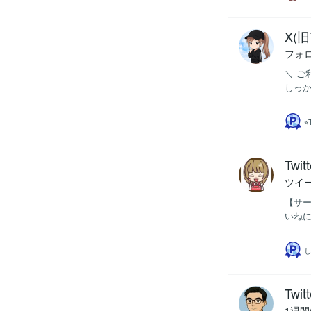
X(旧
フォ
＼ ご
しっか
⭐
Tw
ツイー
【サー
いねに
し
Tw
1週