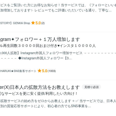
ービスをご覧頂いた方にお得なお知らせ！当サービスでは、《フォローといい
加増加しております✨ レビューでもご評価いただいている通り、丁寧な...
5.0
STORY】GENKA Shop
(2)
stagram✦フォロワー＋１万人増加します
ール再生回数３００００回おまけ付き♥インスタ１００００人
0,000人拡散】Instagram外国人フォロワー増加サービス －－－－－－－
－－－－－ ◆Instagram外国人フォロワー【3...
5.0
HARUKI★SNS集客サポート
(1003)
itter(X)日本人の拡散方法をお教えします
見積り必須
質なサービスを更に安く提供/利用したい方向け！
SNS拡散サービスの始め方をゼロからお教えします ⭐️ ✅ 当サービスでは、日
別の質疑応答サポートにより、初心者の方でもSNS事業を...