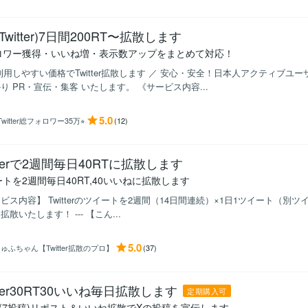
Twitter)7日間200RT〜拡散します
ロワー獲得・いいね増・表示数アップをまとめて対応！
利用しやすい価格でTwitter拡散します ／ 安心・安全！日本人アクティブユ
り PR・宣伝・集客 いたします。 《サービス内容...
5.0
︎Twitter総フォロワー35万⭐︎
(12)
itterで2週間毎日40RTに拡散します
トを2週間毎日40RT,40いいねに拡散します
ビス内容】 Twitterのツイートを2週間（14日間連続）×1日1ツイート（別ツ
拡散いたします！ --- 【こん...
5.0
ゅふちゃん【Twitter拡散のプロ】
(37)
itter30RT30いいね毎日拡散します
定期購入可
間(7投稿)リポスト＆いいね拡散でXの投稿を宣伝します