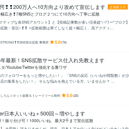
愕❢❢200万人へ10方向より攻めて宣伝します
定期購入可
々幅広き❢7種SNSとブログ２つにて10方向へ丁寧に拡散
クティブな各SNSアカウント】と【投稿記事数が多い活発超"パワー"ブログ
拡散・宣伝~❢❢ ⭐拡散範囲は果てしなく超々幅広く、高アクティ...
5.0
STRONG❢❢SNS宣伝拡散 事務所
(74)
26年最新！SNS拡散サービス仕入れ先教えます
タ/Youtube/Twitterを強化する裏ワザ
Sのフォロワーをもっと増やしたい！」 「SNSの反応（いいねや閲覧数）が少
店の集客をしたい！」 そんな悩みを抱えている方、いませんか？ ...
5.0
うしろん☆ネット副業＆トレードツール制作
(22)
itter日本人いいね＋500回～増やします
付！振り分け可！1000いいね、最大2千まで宣伝拡散
要】 大変申し訳ありませんが、現在、日本人アカウント向けがメンテナンス