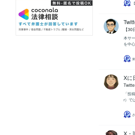
【
Tw
【3
本サー
を中心
Xに
Twi
「投稿
r）で
X・