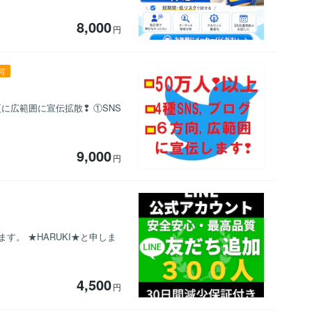
8,000
円
可
に広範囲に宣伝拡散❢ ①SNS
9,000
円
す。 ★HARUKI★と申しま
4,500
円