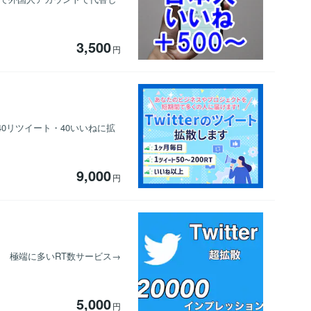
3,500
円
を40リツイート・40いいねに拡
9,000
円
 極端に多いRT数サービス→
5,000
円