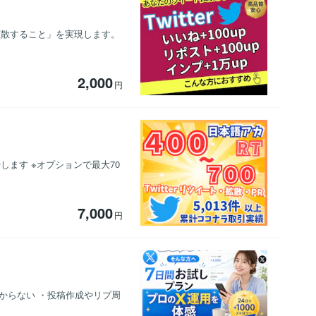
ョンを拡散すること」を実現します。
2,000
円
やします ※オプションで最大70
7,000
円
分からない ・投稿作成やリプ周