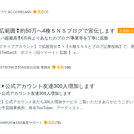
5.0
アラ AC CORELAND
(7)
広範囲❢約50万へ4種ＳＮＳブログで宣伝します
定期購入
スパ超最高❢6方向よりあなたのブログ/事業等を丁寧に拡散
クティブアカウント】で拡散宣伝❢ ⭐【４種ＳＮＳとブログ記事投稿】で、更
旧Twitter)X ポスト（旧ツイート）拡散 】 ※...
4.9
STRONG❢❢SNS宣伝拡散 事務所
(166)
NE✦公式アカウント友達300人増加します
E✦公式アカウント友達300人増加します
NE】公式アカウント友だち300人増加サービス ご覧いただきありがとうございま
大手芸能事務所、有名YouTuber、アーティスト...
5.0
HARUKI★SNS集客サポート
(76)