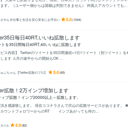
ます。（ユーザー側からは国籍は判別できません） 外国人アカウントでも...
5.0
まさやん＠仕事と生活を安心安全にお手伝い
(1244)
itter35日毎日40RT,いいね拡散します
トを35日間毎日40RT,40いいねに拡散します
ビス内容】 Twitterのツイートを35日間連続×1日1ツイート（別ツイート）
します ⚠️月の途中からの開始もOK ...
5.0
ゅふちゃん【Twitter拡散のプロ】
(65)
itter拡散！2万インプ増加します
ティブ拡散！インプ20000以上～拡散します。
頂き感謝致します。 現在ココナラさんで沢山の拡散サービスがあります。 ✖
カウントフォロワーからのRT インプあがっても何の...
4.9
ヒカ✩ル
(82)