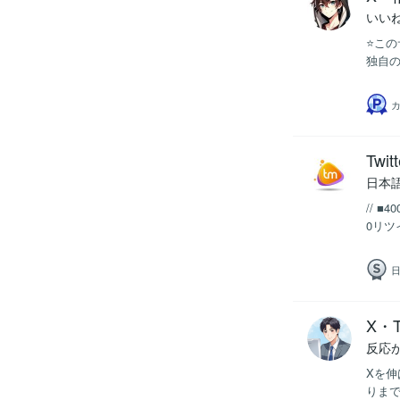
いい
⭐️こ
独自の
カ
Tw
日本
// 
0リツ
日
X・
反応
Xを伸
りまで