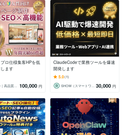
プロ仕様集客HPを低
ClaudeCodeで業務ツールを爆速
作します
開発します
5.0
(1)
100,000
30,000
白石るか｜高品質な寄り添いHP制作
SHOW（スマートワーク）
円
円