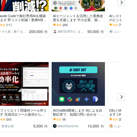
laude Codeで御社専用AIを構築
AIエージェントを活用した業務改
AIシステム構築し
ます 即コスト削減！業務6領域
善を支援します 中小企業、個人
のビジネスに最適
AIを御社用にカスタマイズして
事業主の業務自動化をサポートい
ムを構築します！
5.0
(11)
5.0
(28)
5.0
(7)
品
たします
200,000
50,000
ぞろ屋｜勝てるホームページ作成会社
MATSURYU｜まつりゅう
ルミナス_desig
円
円
フィリエイト関連AIツール作り
AIChatBot開発します AIによる自
DifyとMakeやGA
す 完成済みツール提供から専
動応答で、知識の問い合わせ・作
ます LINEbotで
開発まで現場目線で柔軟に対応
業を効率化
必見！
4.9
(33)
5.0
(9)
5.0
(24)
5,000
10,000
賢者企画
AidxelSystems
円
円