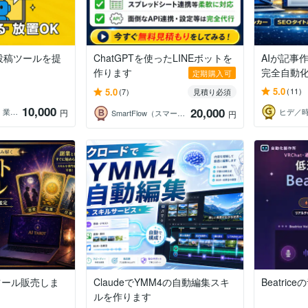
投稿ツールを提
ChatGPTを使ったLINEボットを
AIが記事
作ります
完全自動
定期購入可
5.0
5.0
(11)
(7)
見積り必須
10,000
20,000
SlwG│AI自動化・業務効率化
ヒデ／
円
SmartFlow（スマートフロー）
円
ツール販売しま
ClaudeでYMM4の自動編集スキ
Beatri
ルを作ります