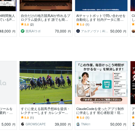
24時間無人
自分だけの地方競馬AIが作れるプ
AIチャットボットで問い合わせを
C
ているP
ログラム提供します 誰でも簡単
自動化します 社内データに答え
し
して案内す
に勝率予測できる！データ追加で
るAI窓口を、後付けで導入できま
の
5.0
(2)
5.0
(1)
最高精度を目指そう！
す
納
48,000
70,000
50,000
競馬AIラボ
アルデノヴァ｜AI・システム開発
円
円
円
活用ツールを
すぐに使える競馬予想AIを提供・
ClaudeCodeを使ったアプリ制作
ア
・要約・分
レクチャーします カレンダーか
に伴走します 初心者歓迎！現役
ま
ニア対応
らレースを選択して簡単予測！
エンジニアでAIのプロが導入サポ
用
5.0
(1)
5.0
(1)
ートします
5,000
39,000
50,000
GROWSCAPE
TNA01
円
円
円