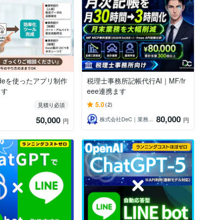
Codeを使ったアプリ制作
税理士事務所記帳代行AI｜MF/fr
ます
eee連携ます
5.0
(2)
見積り必須
80,000
50,000
株式会社DeC｜業務自動化を100社支援
円
円