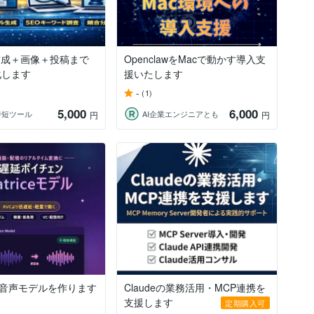
作成＋画像＋投稿まで
OpenclawをMacで動かす導入支
化します
援いたします
-
(1)
5,000
6,000
時短ツール
AI企業エンジニアとも
円
円
ceの音声モデルを作ります
Claudeの業務活用・MCP連携を
支援します
定期購入可