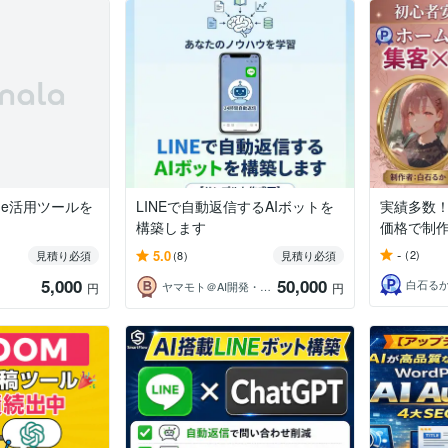
aude活用ツールを
LINEで自動返信するAIボットを
実績多数！
構築します
価格で制
-
5.0
(2)
見積り必須
(8)
見積り必須
5,000
50,000
ヤマモト＠AI開発・業務自動化
円
円