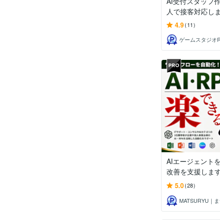
AI受付スタッフ
人で接客対応し
4.9
(11)
AIエージェント
改善を支援しま
5.0
(28)