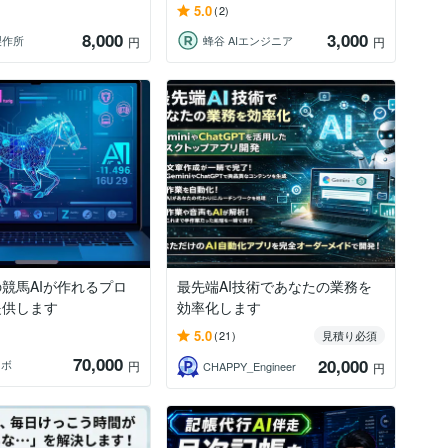
5.0
(2)
8,000
3,000
製作所
蜂谷 AIエンジニア
円
円
競馬AIが作れるプロ
最先端AI技術であなたの業務を
提供します
効率化します
5.0
(21)
見積り必須
70,000
20,000
ラボ
円
CHAPPY_Engineer
円