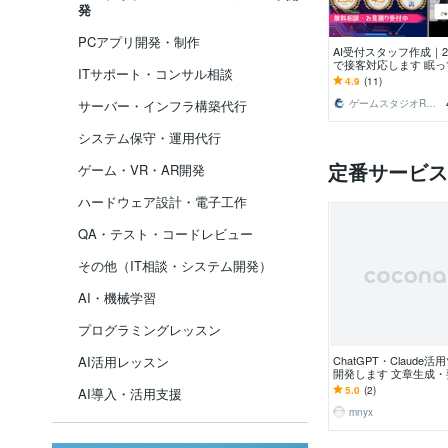
発
PCアプリ開発・制作
AI受付スタッフ作成｜
で接客対応します 眠っ
ITサポート・コンサル相談
C・サイネージが、話
4.9
(11)
るAI接客！
サーバー・インフラ構築代行
ゲームスタジオRYUXiA┆リュクシア
システム保守・運用代行
定番サービス
ゲーム・VR・AR開発
ハードウェア設計・電子工作
QA・テスト・コードレビュー
その他（IT相談・システム開発）
AI・機械学習
プログラミングレッスン
AI活用レッスン
ChatGPT・Claude
開発します 文章生成
類・Bot◎現役エンジ
5.0
(2)
AI導入・活用支援
mnyx