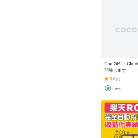
ChatGPT・Cl
開発します
5.0
(2)
mnyx