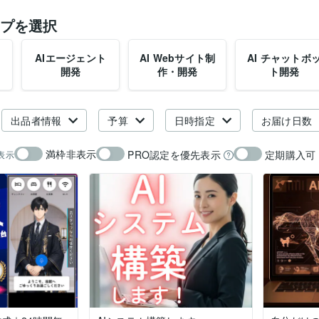
プを選択
AIエージェント
AI Webサイト制
AI チャットボ
開発
作・開発
ト開発
出品者情報
予算
日時指定
お届け日数
満枠非表示
PRO認定を優先表示
定期購入可
表示