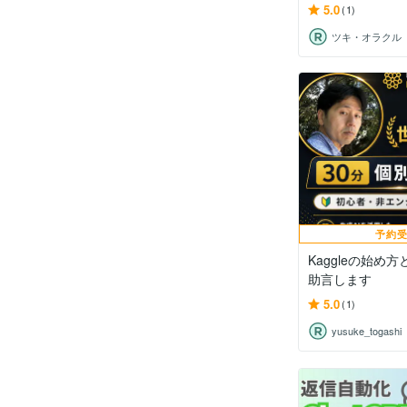
5.0
(1)
ツキ・オラクル
予約
Kaggleの始め
助言します
5.0
(1)
yusuke_togashi