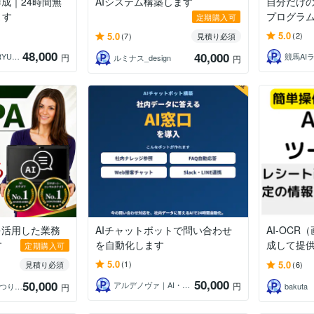
作成｜24時間無
AIシステム構築します
自分だけの
ます
プログラ
定期購入可
5.0
5.0
(2)
(7)
見積り必須
48,000
40,000
ゲームスタジオRYUXiA┆リュクシア
競馬AI
円
ルミナス_design
円
を活用した業務
AIチャットボットで問い合わせ
AI-OC
す
を自動化します
成して提
定期購入可
5.0
5.0
(1)
見積り必須
(6)
50,000
50,000
アルデノヴァ｜AI・システム開発
円
MATSURYU｜まつりゅう
bakuta
円