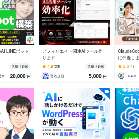
I LINEボット
アフィリエイト関連AIツール作
Claude
ります
に伴走し
4.9
5.0
見積り必須
(33)
見積り必須
(1)
20,000
5,000
なる◆生成AI活用サポート
賢者企画
TNA01
円
円