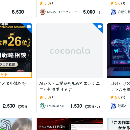
5.0
5.0
(1)
(1)
6,500
5,000
MASA｜ビジネスアニメーション制作
自動化
円
円
受付中
方とメダル戦略を
AIシステム構築を現役AIエンジニ
自分だけの
アが相談乗ります
グラムを
5.0
5.0
(1)
(3)
2,500
1,500
kouheiosaki
競馬AI
円
(30分)
円
(30分×3)