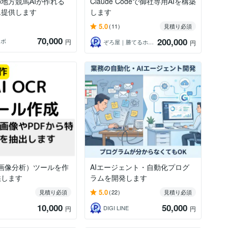
地方競馬AIが作れる
Claude Codeで御社専用AIを構築
ム提供します
します
5.0
(11)
見積り必須
70,000
200,000
ラボ
円
ぞろ屋｜勝てるホームページ作成会社
円
R（画像分析）ツールを作
AIエージェント・自動化プログ
供します
ラムを開発します
5.0
見積り必須
(22)
見積り必須
10,000
50,000
DIGI LINE
円
円