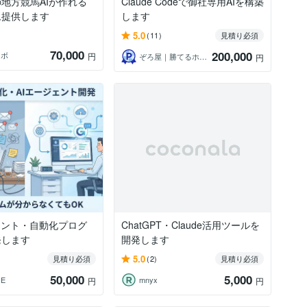
地方競馬AIが作れる
Claude Codeで御社専用AIを構築
ム提供します
します
5.0
(11)
見積り必須
70,000
200,000
ラボ
円
ぞろ屋｜勝てるホームページ作成会社
円
ェント・自動化プログ
ChatGPT・Claude活用ツールを
発します
開発します
5.0
見積り必須
(2)
見積り必須
50,000
5,000
NE
mnyx
円
円