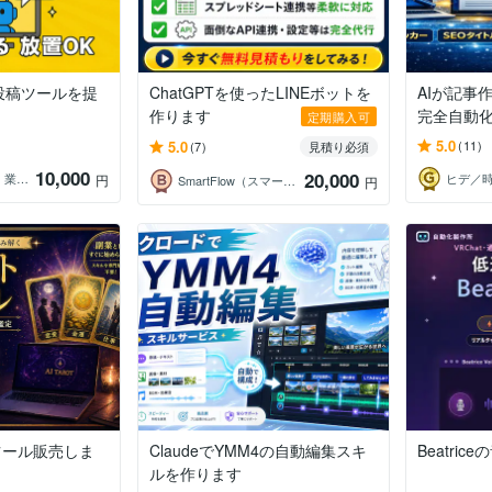
投稿ツールを提
ChatGPTを使ったLINEボットを
AIが記事
作ります
完全自動
定期購入可
5.0
5.0
(11)
(7)
見積り必須
10,000
20,000
SlwG│AI自動化・業務効率化
ヒデ／
円
SmartFlow（スマートフロー）
円
ツール販売しま
ClaudeでYMM4の自動編集スキ
Beatri
ルを作ります