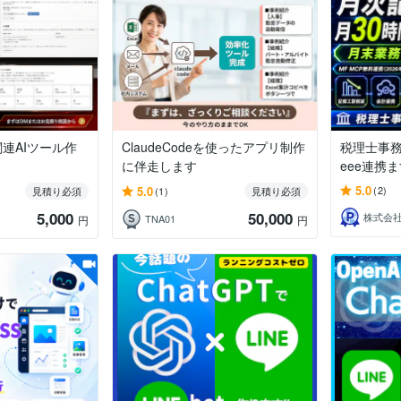
連AIツール作
ClaudeCodeを使ったアプリ制作
税理士事務所
に伴走します
eee連携
5.0
5.0
(2)
見積り必須
(1)
見積り必須
5,000
50,000
TNA01
円
円