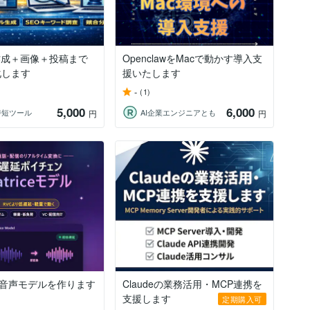
作成＋画像＋投稿まで
OpenclawをMacで動かす導入支
化します
援いたします
-
(1)
5,000
6,000
時短ツール
AI企業エンジニアとも
円
円
ceの音声モデルを作ります
Claudeの業務活用・MCP連携を
支援します
定期購入可