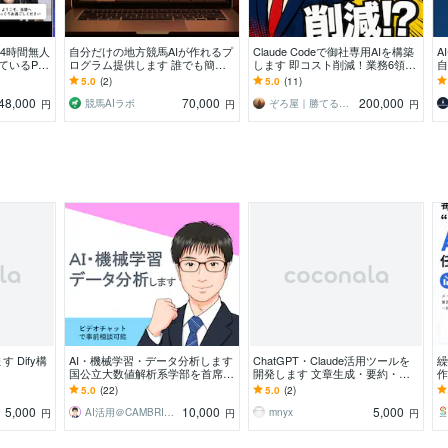
24時間無人
自分だけの地方競馬AIが作れるプ
Claude Codeで御社専用AIを構築
A
ているP
ログラム提供します 誰でも簡単
します 即コスト削減！業務6領域
自
して案内す
に勝率予測できる！データ追加で
のAIを御社用にカスタマイズして
る
5.0
(2)
5.0
(11)
最高精度を目指そう！
納品
す
48,000
70,000
200,000
競馬AIラボ
ぞろ屋｜勝てるホームページ作成会社
円
円
円
 Dify構
AI・機械学習・データ分析します
ChatGPT・Claude活用ツールを
繰
国公立大数値解析系学部を首席で
開発します 文章生成・要約・分
作
卒業が丁寧に対応
類・Bot◎現役エンジニア対応
と
5.0
(22)
5.0
(2)
5,000
10,000
5,000
AI活用＠CAMBRITEC
mnyx
円
円
円