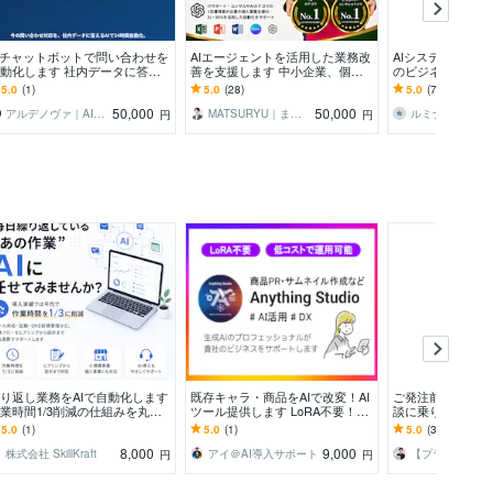
Iチャットボットで問い合わせを
AIエージェントを活用した業務改
AIシステム構築し
動化します 社内データに答え
善を支援します 中小企業、個人
のビジネスに最適
AI窓口を、後付けで導入できま
事業主の業務自動化をサポートい
ムを構築します！
5.0
(1)
5.0
(28)
5.0
(7)
たします
50,000
50,000
アルデノヴァ｜AI・システム開発
MATSURYU｜まつりゅう
ルミナス_desig
円
円
り返し業務をAIで自動化します
既存キャラ・商品をAIで改変！AI
ご発注前のWeb/
業時間1/3削減の仕組みを丸ご
ツール提供します LoRA不要！簡
談に乗ります ご
設計します
単に既存画像を改変できる次世代
た事前ヒアリング
5.0
(1)
5.0
(1)
5.0
(3)
生成AIツール
8,000
9,000
株式会社 SkillKraft
アイ＠AI導入サポート
【プラチナランク】千原＠エンジニア歴6年
円
円