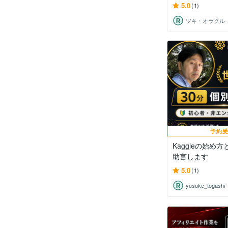
5.0
(1)
ツキ・オラクル
予約
Kaggleの始め
助言します
5.0
(1)
yusuke_togashi