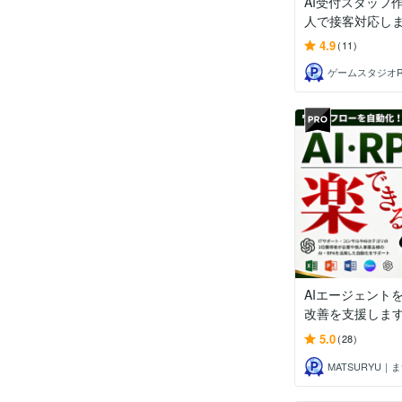
AI受付スタッフ
人で接客対応し
4.9
(11)
AIエージェント
改善を支援しま
5.0
(28)