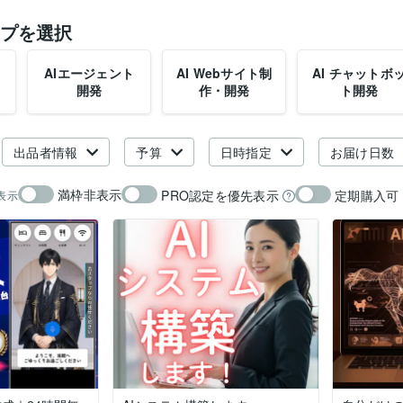
プを選択
AIエージェント
AI Webサイト制
AI チャットボ
開発
作・開発
ト開発
出品者情報
予算
日時指定
お届け日数
満枠非表示
PRO認定を優先表示
定期購入可
表示