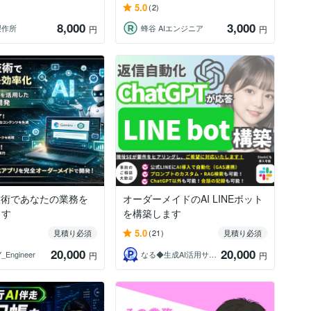
5.0
(2)
8,000
3,000
製作所
蜂谷 AIエンジニア
円
円
技術であなたの業務を
オーダーメイドのAI LINEボット
ます
を構築します
5.0
見積り必須
(21)
見積り必須
20,000
20,000
_Engineer
なる◆生成AI活用サポート
円
円