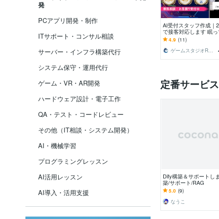
発
PCアプリ開発・制作
AI受付スタッフ作成｜
で接客対応します 眠っ
ITサポート・コンサル相談
C・サイネージが、話
4.9
(11)
るAI接客！
サーバー・インフラ構築代行
ゲームスタジオRYUXiA┆リュクシア
システム保守・運用代行
定番サービス
ゲーム・VR・AR開発
ハードウェア設計・電子工作
QA・テスト・コードレビュー
その他（IT相談・システム開発）
AI・機械学習
プログラミングレッスン
AI活用レッスン
Dify構築＆サポートします
築/サポート/RAG
5.0
(9)
AI導入・活用支援
なうこ