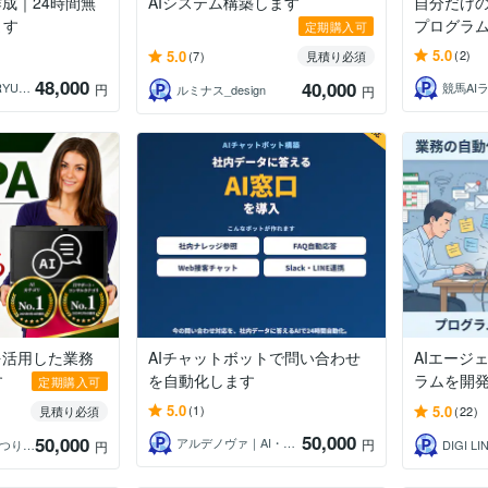
作成｜24時間無
AIシステム構築します
自分だけの
ます
プログラ
定期購入可
5.0
5.0
(2)
(7)
見積り必須
48,000
40,000
ゲームスタジオRYUXiA┆リュクシア
競馬AI
円
ルミナス_design
円
を活用した業務
AIチャットボットで問い合わせ
AIエージ
す
を自動化します
ラムを開
定期購入可
5.0
5.0
(1)
見積り必須
(22)
50,000
50,000
アルデノヴァ｜AI・システム開発
円
MATSURYU｜まつりゅう
DIGI LI
円