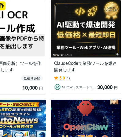
R（画像分析）ツールを作
ClaudeCodeで業務ツールを爆速
供します
開発します
5.0
(1)
見積り必須
30,000
10,000
SHOW（スマートワーク）
円
円