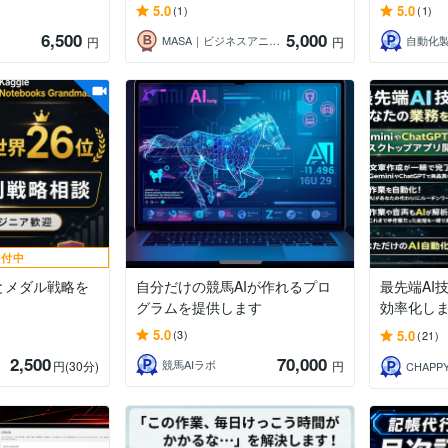
5.0
5.0
(1)
(1)
6,500
5,000
MASA｜ビジネスアニメーション制作
自動化
円
円
受付中
方とメダル戦略を
自分だけの競馬AIが作れるプロ
最先端AI
グラムを提供します
効率化し
5.0
5.0
(3)
(21)
2,500
70,000
競馬AIラボ
円
(30分)
円
CHAPPY