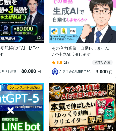
記帳代行AI｜MF/fr
その入力業務、自動化しません
ます
か?生成AI活用します
5.0
(26)
見積り必須
80,000
3,000
株式会社DeC｜業務自動化を100社支援
円
AI活用＠CAMBRITEC
円