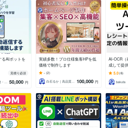
するAIボットを
実績多数！プロ仕様集客HPを低
AI-OC
価格で制作します
成して提
-
5.0
(2)
見積り必須
(6)
100,000
50,000
白石るか｜高品質な寄り添いHP制作
円
ヤマモト＠AI開発・業務自動化
bakuta
円