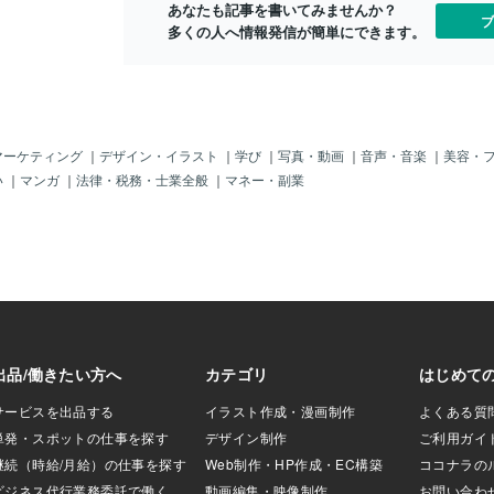
あなたも記事を書いてみませんか？
ケメン美容師さん
ブ
多くの人へ情報発信が簡単にできます。
ージなどなどマイ
 どれをとっても
・ゴキゲンに・ツ
かり。 つまり自愛
うことです♪こん
いくら元がイモ娘
言でなまっていよ
マーケティング
｜
デザイン・イラスト
｜
学び
｜
写真・動画
｜
音声・音楽
｜
美容・
では不利と言われる
い
｜
マンガ
｜
法律・税務・士業全般
｜
マネー・副業
と(※どれも私のこ
いられます。そして
モテます。もし今
いな(おまけに人に
思うのならぜひあな
と、今はそのよう
は産まれてからず
ではありません。
失敗、していま
回から少し恥ずか
敗エピソードをお
います。お楽しみ