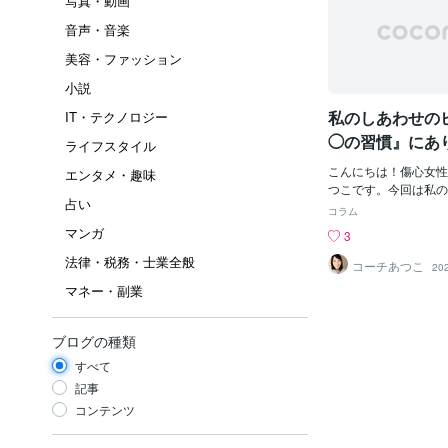
写真・動画
音声・音楽
美容・ファッション
小説
私のしあわせの
IT・テクノロジー
◯の習慣』にあ
ライフスタイル
こんにちは！傷心女性
エンタメ・趣味
つこです。今回は私の
占い
少しご紹介しようと思
コラム
間にでも気楽に読んで
マンガ
3
いです♪今の私のライ
法律・税務・士業全般
とってベストのスタイ
コーチあつこ
20
に、 なんだか調子よ
マネー・副業
その日の予定をゆるめ
子がいいな♪と思えば
ンジしてみたり… と
ブログの種類
状態や予定に合わせて
すべて
た１週間で言うと ・
るお仕事(これ)・残
記事
になること・隙あれば
コンテンツ
３ヶ月に１度ほど ・
活動・講座やセッショ