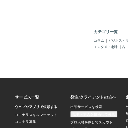
ヤをチャージ・年下イ
と美しさや癒しをチャ
ペースにしています。
『私が』・しあわせに
ヤツヤになれるものば
を習慣にしているとい
カテゴリ一覧
な生活をしていると、
であろうとどんなに方
コラム
｜
ビジネス・
うと たとえ婚活市場
エンタメ・趣味
｜
占
40才オーバーであろう
と)なんかしあわせで
なぜか老若男女問わず
よりしあわせになりた
モテたらいいな〜)と
たも自愛の習慣を♡…
に言える私ですが、実
っとこうだったわけ
成功以上にたくさん
す！笑というわけで次
しいのですが、私の失
話しようかなと思って
に？！