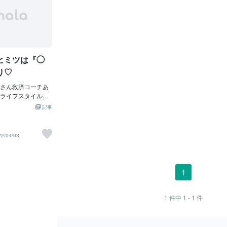
ヒミツは『◯
り♡
さん救済コーチあ
ライフスタイルを
います。お茶の時
記事
もらえるとうれし
フスタイルは私に
ルとペースを基本
22/04/03
くないな〜と思えば
たり…なんだか調
やれるだけチャレ
、そのときの自分の
1
変えています。 ま
半分はやりがいのあ
りはまた別の心豊か
1
件中
1 - 1
件
自分とデート ２〜
友達とウルツヤ美女
ンを受けてハリツ