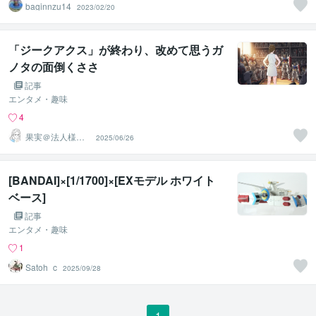
baginnzu14
2023/02/20
「ジークアクス」が終わり、改めて思うガ
ノタの面倒くささ
記事
エンタメ・趣味
4
果実＠法人様実
2025/06/26
績多数のイラス
トレーター
[BANDAI]×[1/1700]×[EXモデル ホワイト
ベース]
記事
エンタメ・趣味
1
Satoh_c
2025/09/28
1