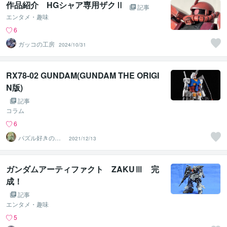
作品紹介 HGシャア専用ザクⅡ
記事
エンタメ・趣味
6
ガッコの工房
2024/10/31
RX78-02 GUNDAM(GUNDAM THE ORIGI
N版)
記事
コラム
6
パズル好きのし
2021/12/13
げお
ガンダムアーティファクト ZAKUⅢ 完
成！
記事
エンタメ・趣味
5