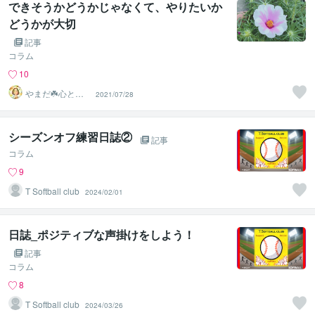
できそうかどうかじゃなくて、やりたいか
どうかが大切
記事
コラム
10
やまだ☘️心と頭
2021/07/28
がスッキリ整う
サロン
シーズンオフ練習日誌②
記事
コラム
9
T Softball club
2024/02/01
日誌_ポジティブな声掛けをしよう！
記事
コラム
8
T Softball club
2024/03/26