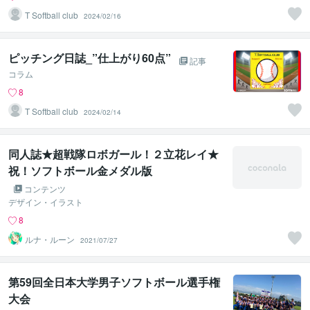
T Softball club
2024/02/16
ピッチング日誌_”仕上がり60点”
記事
コラム
8
T Softball club
2024/02/14
同人誌★超戦隊ロボガール！２立花レイ★
祝！ソフトボール金メダル版
コンテンツ
デザイン・イラスト
8
ルナ・ルーン
2021/07/27
第59回全日本大学男子ソフトボール選手権
大会