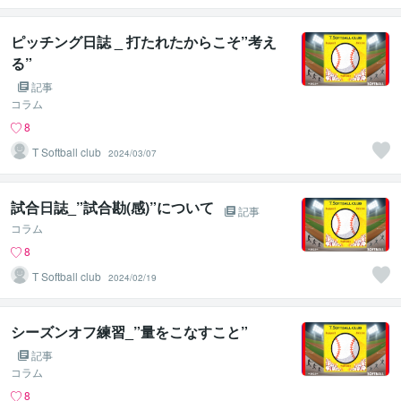
ピッチング日誌 _ 打たれたからこそ”考え
る”
記事
コラム
8
T Softball club
2024/03/07
試合日誌_”試合勘(感)”について
記事
コラム
8
T Softball club
2024/02/19
シーズンオフ練習_”量をこなすこと”
記事
コラム
8