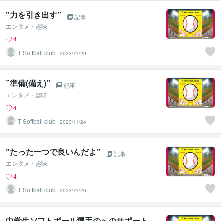
”力を引き出す”
記事
エンタメ・趣味
4
T Softball club
2023/11/29
”準備(備え)”
記事
エンタメ・趣味
4
T Softball club
2023/11/24
”たった一つで良いんだよ”
記事
エンタメ・趣味
4
T Softball club
2023/11/20
中学生ソフトボール選手のへのサポート