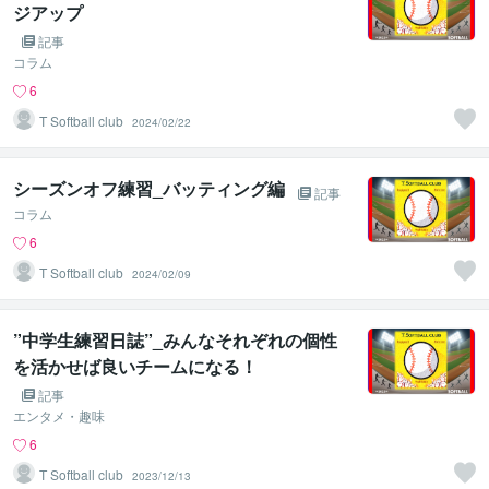
ジアップ
記事
コラム
6
T Softball club
2024/02/22
シーズンオフ練習_バッティング編
記事
コラム
6
T Softball club
2024/02/09
”中学生練習日誌”_みんなそれぞれの個性
を活かせば良いチームになる！
記事
エンタメ・趣味
6
T Softball club
2023/12/13