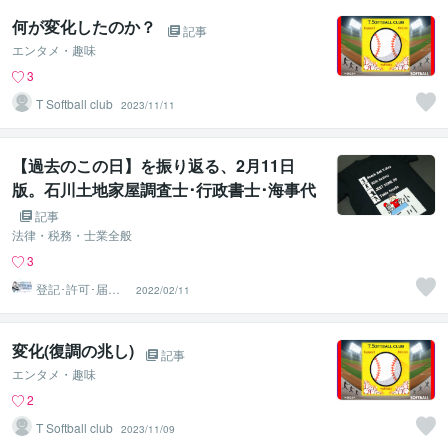
何が変化したのか？
記事
エンタメ・趣味
3
T Softball club
2023/11/11
【過去のこの日】を振り返る、2月11日
版。石川土地家屋調査士･行政書士･海事代
理士事務所。足立区：石川土地家屋調査
記事
士･行政書士･海事代理士事務所：足立区西
法律・税務・士業全般
新井栗原つくし保育園隣り：登記測量・図
3
面作成
登記･許可･届
2022/02/11
出、各種図面作
成
変化(復調の兆し)
記事
エンタメ・趣味
2
T Softball club
2023/11/09