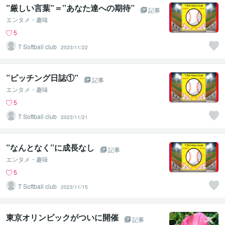
”厳しい言葉”＝”あなた達への期待”
記事
エンタメ・趣味
5
T Softball club
2023/11/22
”ピッチング日誌①”
記事
エンタメ・趣味
5
T Softball club
2023/11/21
”なんとなく”に成長なし
記事
エンタメ・趣味
5
T Softball club
2023/11/15
東京オリンピックがついに開催
記事