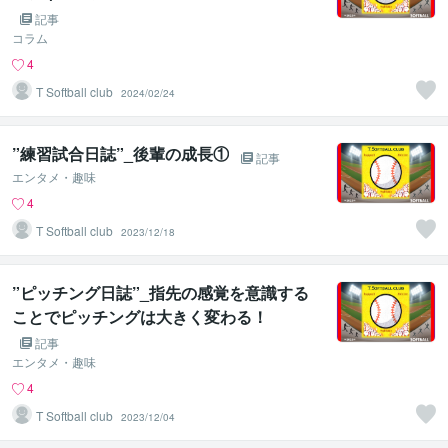
記事
コラム
4
T Softball club
2024/02/24
”練習試合日誌”_後輩の成長①
記事
エンタメ・趣味
4
T Softball club
2023/12/18
”ピッチング日誌”_指先の感覚を意識する
ことでピッチングは大きく変わる！
記事
エンタメ・趣味
4
T Softball club
2023/12/04