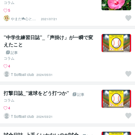
コラム
5
やまだ☘️心と頭
2021/07/21
がスッキリ整う
サロン
”中学生練習日誌”_「声掛け」が一瞬で変
えたこと
記事
コラム
4
T Softball club
2024/05/01
打撃日誌_”速球をどう打つか”
記事
コラム
4
T Softball club
2024/03/21
試合日誌_上手くいかないのが試合