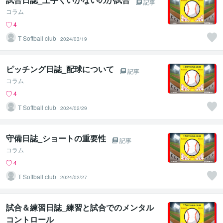
記事
コラム
4
T Softball club
2024/03/19
ピッチング日誌_配球について
記事
コラム
4
T Softball club
2024/02/29
守備日誌_ショートの重要性
記事
コラム
4
T Softball club
2024/02/27
試合＆練習日誌_練習と試合でのメンタル
コントロール