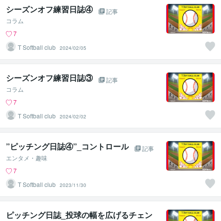
シーズンオフ練習日誌④
記事
コラム
7
T Softball club
2024/02/05
シーズンオフ練習日誌③
記事
コラム
7
T Softball club
2024/02/02
”ピッチング日誌④”_コントロール
記事
エンタメ・趣味
7
T Softball club
2023/11/30
ピッチング日誌_投球の幅を広げるチェン