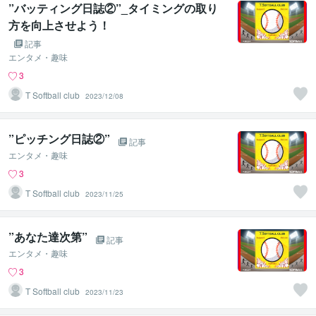
”バッティング日誌②”_タイミングの取り
方を向上させよう！
記事
エンタメ・趣味
3
T Softball club
2023/12/08
”ピッチング日誌②”
記事
エンタメ・趣味
3
T Softball club
2023/11/25
”あなた達次第”
記事
エンタメ・趣味
3
T Softball club
2023/11/23