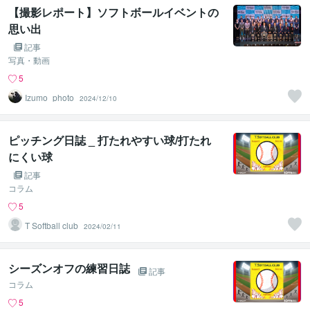
【撮影レポート】ソフトボールイベントの
思い出
記事
写真・動画
5
Izumo_photo
2024/12/10
ピッチング日誌 _ 打たれやすい球/打たれ
にくい球
記事
コラム
5
T Softball club
2024/02/11
シーズンオフの練習日誌
記事
コラム
5