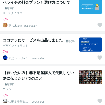
ペライチの料金プランと選び方について
記事
IT・テクノロジー
5
夏八木ゆき
2022/03/27
ココナラにサービスを出品しました
記事
デザイン・イラスト
5
きだ_ホームペー
2021/08/16
ジ制作（ワード
プレス）
【買いたい方】⑤不動産購入で失敗しない
為に伝えたい7つのこと
記事
コラム
5
佐野友美行政書
2021/06/05
士事務所