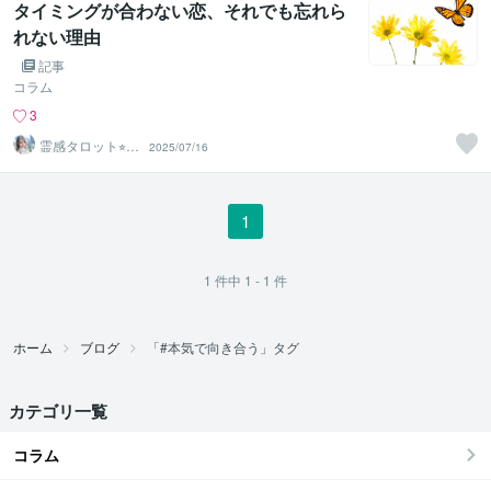
タイミングが合わない恋、それでも忘れら
れない理由
記事
コラム
3
霊感タロット⭐︎エ
2025/07/16
アリーズ
1
1
件中
1 - 1
件
ホーム
ブログ
「#本気で向き合う」タグ
カテゴリ一覧
コラム