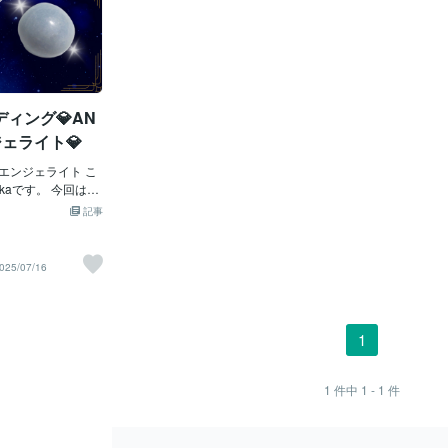
ィング💎AN
ジェライト💎
エンジェライト こ
okaです。 今回は、
よく使用している
記事
エンジェライトの
紹介します。 名前
los）」の語源をも
025/07/16
やさしい羽で包み込
、魂の深い部分に
たらしてくれる特
記事を読んでくださ
1
ェライトの波動と
に満ちた時間を過
そんな祈りを込めて
1
件中
1 - 1
件
_____________
___ ✦ エンジェライ
トは、柔らかな水色