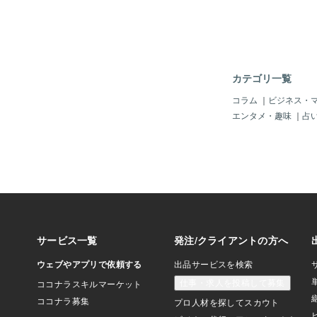
をした、見た目にも心
石。 主にペルーで産
るヒーリングストーン
れています。 古代よ
ャー」としての力を持
声を聴く石として祈り
カテゴリ一覧
てきました。 エンジ
エネルギー： • 精神的
コラム
｜
ビジネス・
感力の向上 • 守護天
エンタメ・趣味
｜
占
サポート • 心にある
を溶かす • 深い気づ
_________________
_________ ✦ 
へ エンジェライトは
経験した「許せなかっ
しまってきた想い」に
ててくれる石です。た
過去、誰かの言葉、選
そんな「心の痛み」に