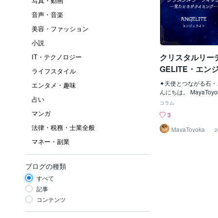
写真・動画
音声・音楽
美容・ファッション
小説
クリスタルリーデ
IT・テクノロジー
GELITE・エン
ライフスタイル
✦天使とつながる石・
エンタメ・趣味
んにちは。 MayaToy
占い
私がリーディングでも
コラム
クリスタルのひとつ、
マンガ
3
エネルギーについてご
法律・税務・士業全般
の通り「天使（Ange
MayaToyoka
2
つこの石は、 まるで
マネー・副業
まれるような安心感と
触れるメッセージをも
別な存在です。 この
ブログの種類
ったあなたが、エンジ
すべて
繋がり、癒しと気づき
ごせますように── 
記事
綴ります。 _________
コンテンツ
_______________
トとは エンジェライ