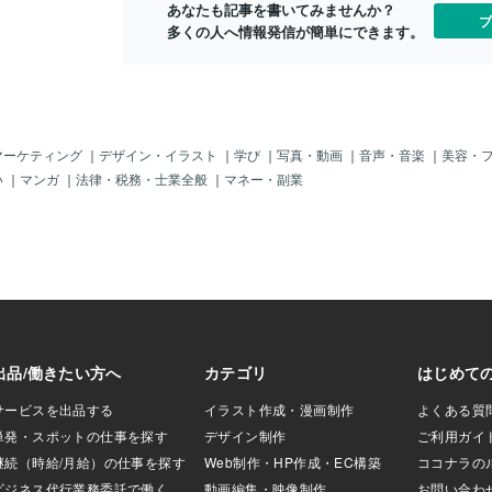
あなたも記事を書いてみませんか？
がほぐれるような
ブ
多くの人へ情報発信が簡単にできます。
出され、霊性を高め
として広く親しま
り「天のメッセンジ
つとされ、天使の
や瞑想にも使われ
ェライトの代表的な
な安定を促進 • 直
マーケティング
｜
デザイン・イラスト
｜
学び
｜
写真・動画
｜
音声・音楽
｜
美容・
使とのコンタクトを
い
｜
マンガ
｜
法律・税務・士業全般
｜
マネー・副業
「許せない気持ち」
きと愛の理解を促す
______________
許しと気づき、そして癒し
、 あなたが今までに
たこと」や「心に
、やさしく光を当
とえば── 自分の
べなかった道…。
静かに寄り添い