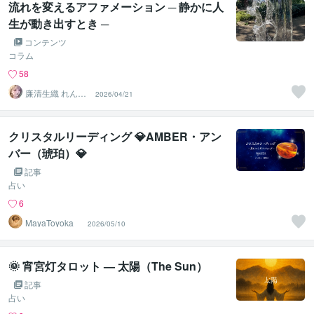
流れを変えるアファメーション ─ 静かに人
生が動き出すとき ─
コンテンツ
コラム
58
廉清生織 れんせ
2026/04/21
い さき
クリスタルリーディング 💎AMBER・アン
バー（琥珀）💎
記事
占い
6
MayaToyoka
2026/05/10
🌞 宵宮灯タロット — 太陽（The Sun）
記事
占い