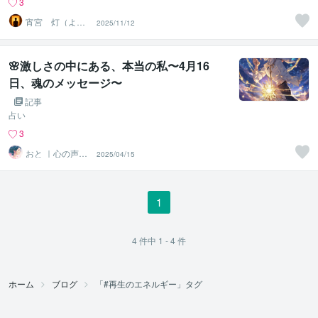
3
宵宮 灯（よい
2025/11/12
みや ともり）
🌸激しさの中にある、本当の私〜4月16
日、魂のメッセージ〜
記事
占い
3
おと ｜心の声に
2025/04/15
寄り添うセラピ
スト
1
4
件中
1 - 4
件
ホーム
ブログ
「#再生のエネルギー」タグ