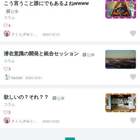
こう言うこと誰にでもあるよねwwww
記事
コラム
4
さくらぎ☕りょ
2024/12/10
う⛎癒やし電話
相談サロン
潜在意識の開発と統合セッション
記事
コラム
3
kazaar
2025/10/01
欲しいの？それ？？
記事
コラム
3
さくらぎ☕りょ
2024/12/22
う⛎癒やし電話
相談サロン