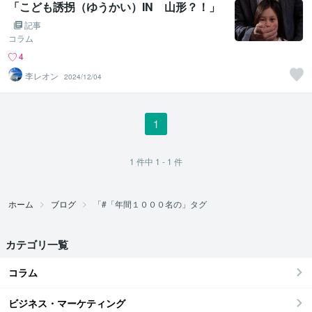
「こども誘拐（ゆうかい）IN 山形？！」
記事
コラム
4
李レオン
2024/12/04
1
1
件中
1 - 1
件
ホーム
ブログ
「#「年間１０００名の」タグ
カテゴリ一覧
コラム
ビジネス・マーケティング