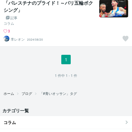
「パレスチナのプライド！～パリ五輪ボク
シング」
記事
コラム
3
李レオン
2024/08/20
1
1
件中
1 - 1
件
ホーム
ブログ
「#青いオッサン」タグ
カテゴリ一覧
コラム