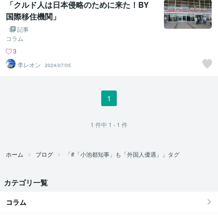
「クルド人は日本侵略のために来た！BY
国際移住機関」
記事
コラム
3
李レオン
2024/07/05
1
1
件中
1 - 1
件
ホーム
ブログ
「#「小池都知事」も「外国人優遇」」タグ
カテゴリ一覧
コラム