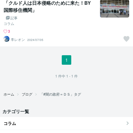
「クルド人は日本侵略のために来た！BY
国際移住機関」
記事
コラム
3
李レオン
2024/07/05
1
1
件中
1 - 1
件
ホーム
ブログ
「#闇の政府＝ＤＳ」タグ
カテゴリ一覧
コラム