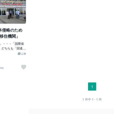
本侵略のため
際移住機関」
M」・・・「国際保
・どちらも「国連＝
ゃ。そもそも「国
記事
はい～「UNITE
ゃね。「第二次大戦
安全・経済・社
/05
ための国際機関」
いねぇ～♪まるで
？」みたいじゃ。
ンジャー？」みた
1
「国際移住機関＝I
？「日本にクルド人
？」が問題じゃ。
1
件中
1 - 1
件
「岸田増税クソめ
るが～、ヤツも
の部下？というか