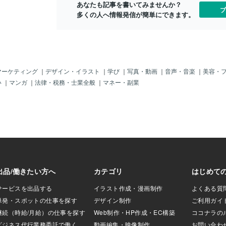
あなたも記事を書いてみませんか？
何でも米国が指示
ブ
多くの人へ情報発信が簡単にできます。
うに不法移民が多
と一緒の「異常な
らかじゃ。すでに
転や脱出？）して
じゃ。この情報は
材に来た外国人ジ
じゃ。＾＾まあ、
マーケティング
｜
デザイン・イラスト
｜
学び
｜
写真・動画
｜
音声・音楽
｜
美容・
すでに「異常」で
い
｜
マンガ
｜
法律・税務・士業全般
｜
マネー・副業
国籍」の「素性も
「高額チケットを
いるの？」じゃ。
カネなんて持って
命からがら、弾圧
人々」じゃ。「日
ってる上に、クル
）がからんでいる
。だから「トルコ
が「あるヨーロッ
クルド反政府組織
要求」したのじ
て～、その欧州の