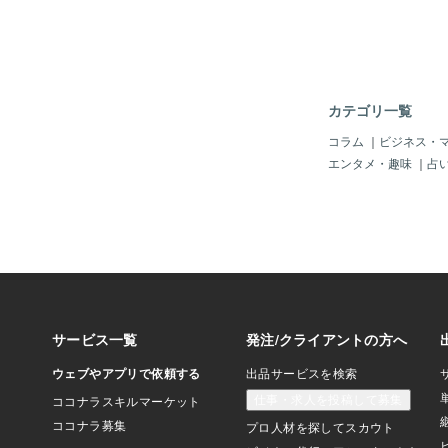
「手先？」なので～、
すれば「アメリカのよ
く侵入している」状況
国家？」になるのは明
もう「川口市から（移
いる日本人」が多いの
カテゴリ一覧
「日本の抗議集会を取
ャーナリスト」の情報
コラム
｜
ビジネス・
言われなくても前から
エンタメ・趣味
｜
占
しょ？！何で「トルコ
知れないクルド人」が
使用して難民申請して
「難民って、普通は、
ないわい！」じゃ。「
政府等から逃げてくる
本行の高額チケット持
ドといえば（テロ組織
のは世界の常識」じゃ
大統領＝エルドアン」
パ政府に逃げ込んだ、
の犯罪者の引き渡しを
ゃ。それが一応合意し
国家は「NATO＝北大