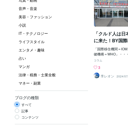
写真・動画
音声・音楽
美容・ファッション
小説
「クルド人は日
IT・テクノロジー
に来た！BY国
ライフスタイル
「国際移住機関＝IO
エンタメ・趣味
健機構＝WHO」・・
占い
UN」支配下の組織じ
コラム
連」って、ナニ？・・・
マンガ
3
D NATIONS」じ
法律・税務・士業全般
後」の「世界の平和・
李レオン
2024/07
会・文化を維持、守る
マネー・副業
じゃ。ほぉ～♪すんご
「ウルトラ地球防衛軍
うん？「秘密戦隊ゴレ
ブログの種類
いでもアルし～。その
すべて
OM」が何で、密かに
を送り込んでいるのか
記事
まあ、受け入れている
コンテンツ
がね」も超問題ではあ
「アメリカ＝CIA」