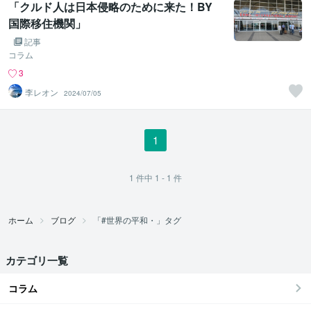
「クルド人は日本侵略のために来た！BY
国際移住機関」
記事
コラム
3
李レオン
2024/07/05
1
1
件中
1 - 1
件
ホーム
ブログ
「#世界の平和・」タグ
カテゴリ一覧
コラム