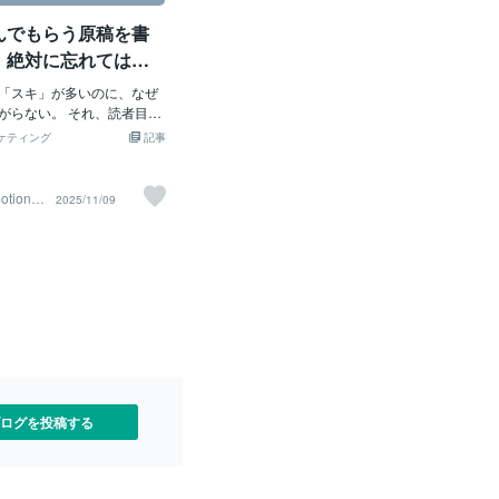
間 ある企画が走り出し、著
言いたいこと」ではなく「読者が本当に
んでもらう原稿を書
フェーズに入りました。 著
求めていること」。この視点があるから
ではなく、腕の立つプロの
こそ、厚い東洋哲学の本が広く手に取ら
、絶対に忘れてはい
が依頼し、執筆を進める流
れる形になったのです。 独自性は“著者×
と
初稿が上がり、著者へ確認を
「スキ」が多いのに、なぜ
編集”でしか作れない 『じぶんなんてない
。 返ってきた反応は── て
がらない。 それ、読者目線
から』は、著者のユニークな人生（大手I
回しの細かな言い換え 読者に
いるサインかもしれませ
T企業を辞め、引きこもりなどの挫折と向
ケティング
記事
変わらない表現修正 など、
発信が“面白い”と信じている
き合った経験）と東洋哲学を結びつける
の隅つつき”とも言える修正
誰にも届いていない——。
ことで、「哲学」を日常の救いとして提
っしり。 その瞬間、私はこ
面白い」という落とし穴 電
示しました。 東洋哲学は人生を楽にして
otionto
2025/11/09
。 「この著者は、ライター
デュースをしていると、よ
くれる。 どう生きればいいかの答えを教
の判断も信じていない」 そ
聞きます。 「今、自分でKi
えてくれる。 と言っています。 単に流行
なのは── その修正が丸ご
いています」 「noteで発信し
を真似るのではなく、哲学という大きな
になっていなかったことで
誰かに頼まなくても大丈夫
潮流に、著者のパーソナルな体験とい
文章になるものも多く、読者
姿勢自体は素晴らしいのです
う“スパイス”を加えたのです。ここが企
、理解しやすくなる方向と
ら多くの場合に共通してい
画の本質です。 既存の潮流を材料に、ど
。 ■ 信頼が失われる著者の
者目線の欠如です。 自信の
んな“ひねり”を入れるかを徹底的に考え
著者が示した態度には、はっ
自分の考えを「面白い」
ること。 電子書籍プロデュースも同じ考
徴があります。 ●「自分目
と信じすぎている。 だか
え方が通じる 私が手がける電子書籍プロ
ない 読者より、自分のこだ
言いたいこと」を一方的に
デュースでも、方向性は全く同じです。
る。 ●編集者・ライターを
う。 結果、「本人は満足、
「ネタがない」と言う人は多いですが、
ログを投稿する
り」という構図が生まれま
あなたの経験・失敗・転機・価値観は
noteで大量の「いいね」や
らっていると、「これは刺
錯覚しがちです。 属してい