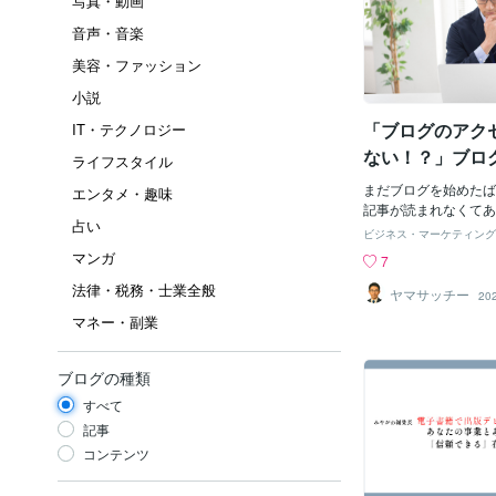
写真・動画
音声・音楽
美容・ファッション
小説
「ブログのアク
IT・テクノロジー
ない！？」ブロ
ライフスタイル
りてない○○とは
まだブログを始めたば
エンタメ・趣味
記事が読まれなくてあ
占い
ないでしょうか？ 今
ビジネス・マーケティング
初心者の方向けのお話
マンガ
7
者には、ある共通の欠
法律・税務・士業全般
ります。その欠けてい
ヤマサッチー
20
か？ それについて書
マネー・副業
す。 この記事を読め
たものが何なのか分か
どういうブログ記事が
ブログの種類
かるようになります。
すべて
たのブログはターゲッ
すか？ 雑記ブログで
記事
してブログを書いてい
コンテンツ
ですが、 あなたの記
めていない人がいます