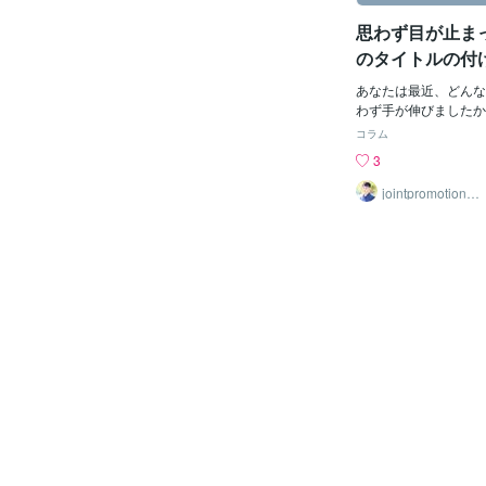
かに書いて送る場合を
思わず目が止ま
すが、 手紙を送る人
なければ、どこにも手
のタイトルの付
し、 どんな内容を書
「自分のことだ
りません。 例えば、
あなたは最近、どんな
に人は本を手に
を書いたとしましょう
わず手が伸びましたか
同窓会があって、その
い浮かぶのは、禅僧・
コラム
に行こうぜ！って、手
です。 枡野さんは、
3
す。 ターゲットは、
ファーが絶えない大人
内容は、飲み会へのお
ぎない』『抱え込まな
jointpromotionto
kyo
がブログでできていな
振り回されない』——
初は、あなたのブログ
自分の悩み」をそのま
者を決めましょう。 
かのようなタイトルば
事で、あなたの好きな
特徴的なのは、余計な
り、使ってみた商品の
ん。 長々しい説明も
たり、好きな本の作家
ンプルに、一言が胸の
たりと、一貫性のない
んできます。 なぜそ
している人がいます。
れるのか？ 答えはひ
ょうがないのかも知れ
的に絞り、その人の心
決定的に欠けているこ
タイトルにしている」
れは、「読者の目線」
は、タイトルづくりの
も、読者が検索して読
す。 「自分の言いた
「読者が言ってほしい
の人がタイトルで失敗
あります。 自分の言