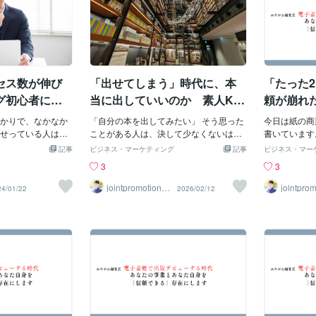
セス数が伸び
「出せてしまう」時代に、本
「たった
グ初心者に足
当に出していいのか 素人Kin
頼が崩れ
？
dle出版が静かに壊しているも
を手放す
かりで、なかなか
「自分の本を出してみたい」 そう思った
今日は紙の商
の
せっている人はい
ことがある人は、決して少なくないはず
書いています
回は、そんなブログ
です。 そして今、その願いは、驚くほど
でも通じる話
記事
ビジネス・マーケティング
記事
ビジネス・マー
です。 ブログ初心
簡単に叶います。 Kindleを使えば、出版
ださい。 「
3
3
けているものがあ
社に認められなくても、自分の名前で本
本的に最後ま
るものはなんなの
を出すことができます。 企画書も審査も
ルが起きない
jointpromotionto
jointprom
24/01/22
2026/02/12
kyo
kyo
いていこうと思いま
不要。極端に言えば、今日書いた原稿を
れが常識です
ば、今まで欠けてい
明日出版することすら可能です。 この自
り上げが予算
ります。そして、
由さは、素晴らしいことです。 しかし同
す。 だから
読まれるのかが分
時に、私は強い危機感を抱いています。
著者と編集者
 突然ですが、あな
なぜなら、「出せてしまう」という事実
ける必要があ
トが決まっていま
が、出版の本質を見失わせているからで
著者をたった
、アドセンスを目指
す。 底なし沼のように広がる「読者不在
判断しました
る人に良くあるの
の本」 我流でKindle出版を目指す人の多
「信頼を失う
事を誰が読むのか決
くが、知らず知らずのうちに陥ってい
す。 これは
。 これ、手紙を誰
る“底なし沼”があります。 それは、 読者
こそ、ぜひ知