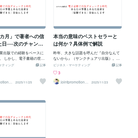
2カ月」で著者への信
本当の意味のベストセラーと
た日──次のチャンス
は何か？具体例で解説
人の共通点
業出版での経験をベースに
昨年、大きな話題を呼んだ『自分なんて
。 しかし、電子書籍の世界
ないから』（サンクチュアリ出版）。こ
です。 ぜひ、参考にしてく
こに「本当の意味でのベストセラー」の
ケティング
記事
ビジネス・マーケティング
記事
企画が通れば、一冊の本は基
ヒントが詰まっています。巨額の宣伝費
3
で出る」。 よほどのトラブ
や大手の力まかせな販促で数字を作る―
限り、出版の現場では、こ
―それは確かに速い成果を生みますが、
otionto
jointpromotionto
2025/11/25
2025/11/23
kyo
。 企画が正式通過すれば売
本当に長く読まれる本、心に残る本は別
として計上されるからで
の方法で生まれます。 企画を“練りに練
こそ、企画が動き始めたら、
る”ことの価値 サンクチュアリ出版は小さ
は同じゴールを見て走り続
い出版社です。だからこそ、編集者と著
ります。 しかし私は、ある
者が徹底的に企画を磨く時間を捻出でき
2カ月で「信用できない」と
る。私も編集長と一対一で企画について
。 今日は、その実例から
話したことがありますが、その熱量は
著者の特徴」を共有しま
「四六時中、本の企画とは何か」を考え
、これから本を出したい人に
ていると言って差し支えないレベルでし
ってほしい話です。 ■ 信用
た。そして常に優先されるのは「著者の