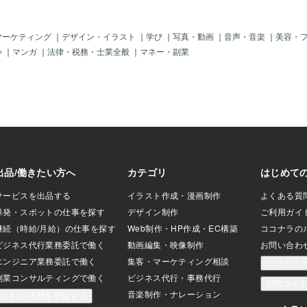
しかし、叫べば叫ぶ
きっと役立つはずです。 ① “自分目線”で
るコミュニテ
きます。 たとえば
はなく “読者目線”で書くこと まず最初に
は増えるでし
て、 「こんなに素
して最大のポイントです。 電子書籍は
続け、ビジネ
マーケティング
｜
デザイン・イラスト
｜
学び
｜
写真・動画
｜
音声・音楽
｜
美容・
た！！」と 知らな
「自分が書きたいものを書く場所」では
スを広げてい
い
｜
マンガ
｜
法律・税務・士業全般
｜
マネー・副業
ら、どうでしょ
ありません。 「読者が求めていることを
います。 「
、足早に通り過ぎる
届ける場所」です。 書きたいだけなら日
なのは“質”だ
、あなたのすぐ横で
記で十分です。 ですが「出版」という形
何か？ 「読
分を責めてばかりな
を取るからには、必ず読者が存在しま
くの人が「読
ぶやいたら？ おそら
す。 読者はどんな悩みを抱え、どんな未
します。 で
しまうでしょう。
来を望んでいるのか？ そのために自分は
線とは、“こ
を抱えている人を
何を提供できるのか？ 読み手にとっての
に立つか”を
て仕方なくなる。
価値を徹底的に考えたとき、はじめて電
に合わせて言
じです。 枡野俊明
子書籍は力を持ちます。 個人出版で失敗
張を、相手の
者の「心の声」そ
する人の多くは、 “自分が伝えたいこ
訳すること。
は、 「悩んでいる
と”を中心に置き、 “相手が知りたいこ
る方法」「自
人」「余裕がない
と”を忘れてしまうのです。 ② あなたの
いったテーマ
に限
テーマは「い
でしょ