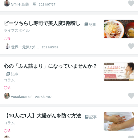
Smile 島袋一馬
2021/07/27
ビーツちらし寿司で美人度3割増し
記事
ライフスタイル
9
世界一元気な60
2021/03/09
歳♪ 藤野もえ
心の「ふん詰まり」になっていませんか？
記事
コラム
8
yusukeomori
2026/07/07
【10人に1人】大腸がんを防ぐ方法
記事
コラム
8