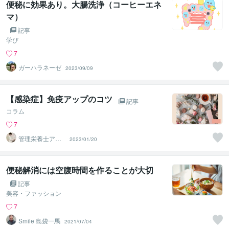
便秘に効果あり。大腸洗浄（コーヒーエネ
マ）
記事
学び
7
ガーハラネーゼ
2023/09/09
【感染症】免疫アップのコツ
記事
コラム
7
管理栄養士アオ
2023/01/20
イ 村中一帆ママ
が楽する食
便秘解消には空腹時間を作ることが大切
記事
美容・ファッション
7
Smile 島袋一馬
2021/07/04