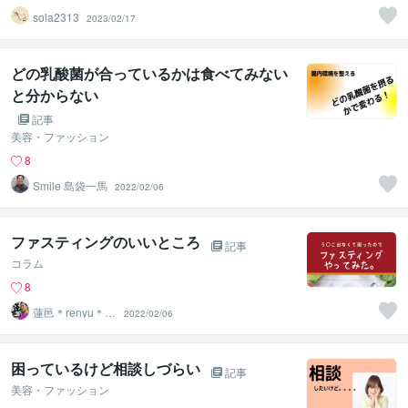
sola2313
2023/02/17
どの乳酸菌が合っているかは食べてみない
と分からない
記事
美容・ファッション
8
Smile 島袋一馬
2022/02/06
ファスティングのいいところ
記事
コラム
8
蓮邑＊renyu＊
2022/02/06
（看護師＆書道
家）
困っているけど相談しづらい
記事
美容・ファッション