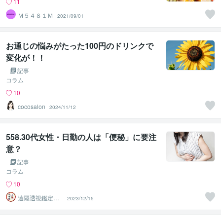
11
Ｍ５４８１Ｍ
2021/09/01
お通じの悩みがたった100円のドリンクで
変化が！！
記事
コラム
10
cocosalon
2024/11/12
558.30代女性・日勤の人は「便秘」に要注
意？
記事
コラム
10
遠隔透視鑑定
2023/12/15
師・すずか✡