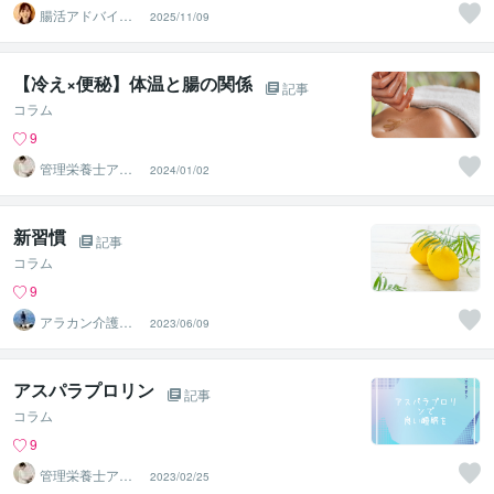
腸活アドバイザ
2025/11/09
ー らこ
【冷え×便秘】体温と腸の関係
記事
コラム
9
管理栄養士アオ
2024/01/02
イ 村中一帆ママ
が楽する食
新習慣
記事
コラム
9
アラカン介護職
2023/06/09
カウンセラー☆
まっと
アスパラプロリン
記事
コラム
9
管理栄養士アオ
2023/02/25
イ 村中一帆ママ