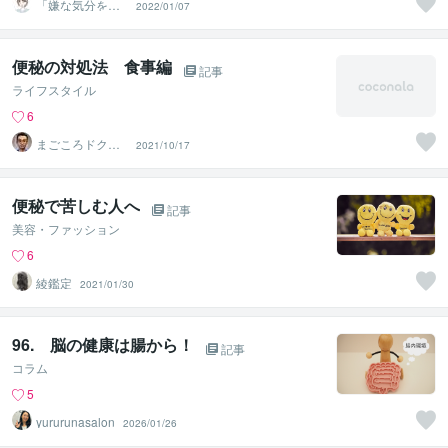
「嫌な気分を切
2022/01/07
り替える」心理
カウンセラー
便秘の対処法 食事編
記事
ライフスタイル
6
まごころドクタ
2021/10/17
ー
便秘で苦しむ人へ
記事
美容・ファッション
6
綾鑑定
2021/01/30
96. 脳の健康は腸から！
記事
コラム
5
yururunasalon
2026/01/26