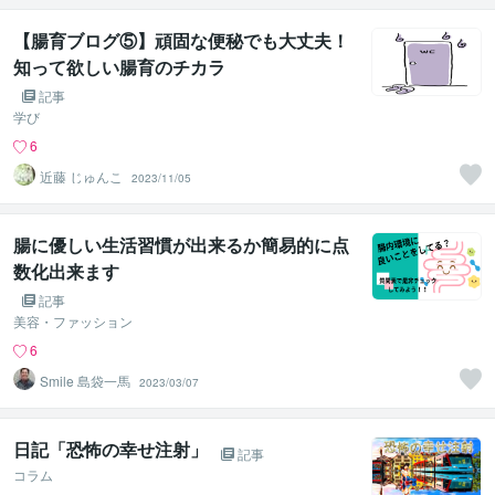
【腸育ブログ⑤】頑固な便秘でも大丈夫！
知って欲しい腸育のチカラ
記事
学び
6
近藤 じゅんこ
2023/11/05
腸に優しい生活習慣が出来るか簡易的に点
数化出来ます
記事
美容・ファッション
6
Smile 島袋一馬
2023/03/07
日記「恐怖の幸せ注射」
記事
コラム