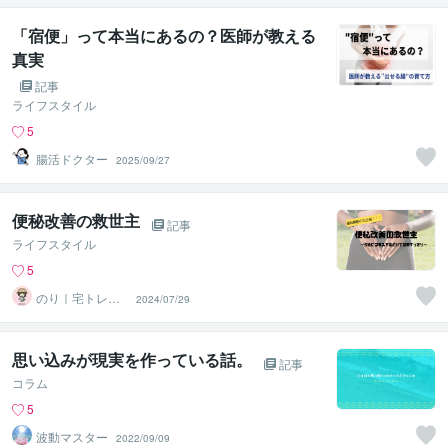
「宿便」って本当にあるの？医師が教える
真実
記事
ライフスタイル
5
腸活ドクター
2025/09/27
便秘改善の救世主
記事
ライフスタイル
5
のり｜宅トレラ
2024/07/29
イター
思い込みが現実を作っている話。
記事
コラム
5
波動マスター
2022/09/09