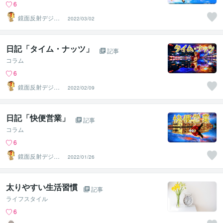
6
鏡面反射デジタ
2022/03/02
ルアート製作所
（鈴木穣）
日記「タイム・ナッツ」
記事
コラム
6
鏡面反射デジタ
2022/02/09
ルアート製作所
（鈴木穣）
日記「快便営業」
記事
コラム
6
鏡面反射デジタ
2022/01/26
ルアート製作所
（鈴木穣）
太りやすい生活習慣
記事
ライフスタイル
6