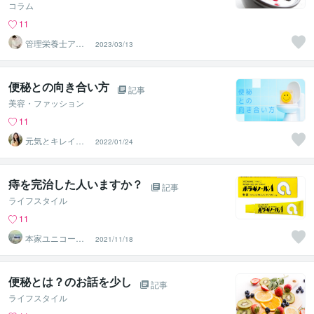
コラム
11
管理栄養士アオ
2023/03/13
イ 村中一帆ママ
が楽する食
便秘との向き合い方
記事
美容・ファッション
11
元気とキレイを
2022/01/24
叶えるお米生活S
ayaka
痔を完治した人いますか？
記事
ライフスタイル
11
本家ユニコーン
2021/11/18
の使者桜10周年
ありがとう
便秘とは？のお話を少し
記事
ライフスタイル