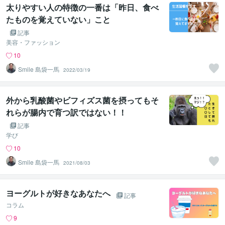
太りやすい人の特徴の一番は「昨日、食べ
たものを覚えていない」こと
記事
美容・ファッション
10
Smile 島袋一馬
2022/03/19
外から乳酸菌やビフィズス菌を摂ってもそ
れらが腸内で育つ訳ではない！！
記事
学び
10
Smile 島袋一馬
2021/08/03
ヨーグルトが好きなあなたへ
記事
コラム
9