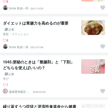
8
Smile 島袋一馬
2021/10/20
ダイエットは胃腸力を高めるのが重要
記事
美容・ファッション
8
Smile 島袋一馬
2021/07/06
1045.便秘のときは「整腸剤」と「下剤」
どちらを使えばいいの？
記事
学び
7
遠隔透視鑑定
2025/03/30
師・すずか✡
繰り返すうつ症状と逆流性食道炎から健康