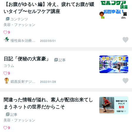
【お腹がゆるい 編】冷え、疲れてお腹が緩
いタイプ〜セルフケア講座
コンテンツ
美容・ファッション
9
慢性病を治療す
2022/05/01
るRyu
日記「便秘の大富豪」
記事
コラム
9
鏡面反射デジタ
2022/01/28
ルアート製作所
（鈴木穣）
間違った情報が溢れ、素人が配信出来てし
まうネットの世界だからこそ
記事
美容・ファッション
9