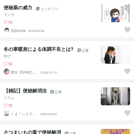
便秘薬の威力
コンテンツ
マンガ
13
塩田siota
2023/04/28
冬の寒暖差による体調不良とは?
記事
学び
12
紫光【SHIKO】
2024/12/14
遠隔透視鑑定士
【雑記】便秘解消法
記事
コラム
12
くま＊システム
2024/02/24
屋兼小説書き
さつまいもの葉で便秘解消
記事