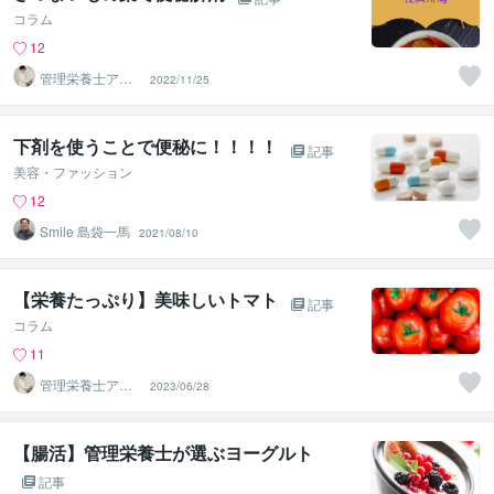
コラム
12
管理栄養士アオ
2022/11/25
イ 村中一帆ママ
が楽する食
下剤を使うことで便秘に！！！！
記事
美容・ファッション
12
Smile 島袋一馬
2021/08/10
【栄養たっぷり】美味しいトマト
記事
コラム
11
管理栄養士アオ
2023/06/28
イ 村中一帆ママ
が楽する食
【腸活】管理栄養士が選ぶヨーグルト
記事