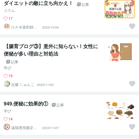
ダイエットの敵に立ち向かえ！
記事
コラム
17
ひさ＠薬剤師＆
2023/10/24
国際薬膳師
【腸育ブログ③】意外に知らない！女性に
便秘が多い理由と対処法
記事
学び
15
近藤 じゅんこ
2023/11/03
949.便秘に効果的①
記事
学び
14
遠隔透視鑑定
2024/11/27
師・すずか✡