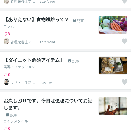
管理栄養士アオ
2024/01/01
イ 村中一帆ママ
が楽する食
【ありえない】食物繊維って？
記事
コラム
8
管理栄養士アオ
2023/10/09
イ 村中一帆ママ
が楽する食
【ダイエット必須アイテム】
記事
美容・ファッション
8
マサト 生活習
2023/06/19
慣改善パーソナ
ルトレーナー
お久しぶりです。今回は便秘についてお話
します。
記事
ライフスタイル
8