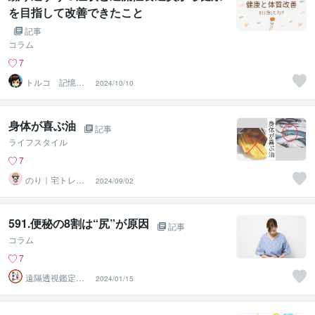
を目指して改善できたこと
記事
コラム
7
トルコ 記憶に
2024/10/10
残るイラスト
身体が喜ぶ油
記事
ライフスタイル
7
のり｜宅トレラ
2024/09/02
イター
591.便秘の8割は“尻”が原因
記事
コラム
7
遠隔透視鑑定
2024/01/15
師・すずか✡