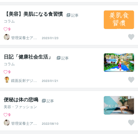
が楽する食
【美容】美肌になる食習慣
記事
コラム
9
管理栄養士アオ
2023/01/23
イ 村中一帆ママ
が楽する食
日記「健康社会生活」
記事
コラム
9
鏡面反射デジタ
2023/01/21
ルアート製作所
（鈴木穣）
便秘は体の悲鳴
記事
美容・ファッション
9
管理栄養士アオ
2022/08/10
イ 村中一帆ママ
が楽する食