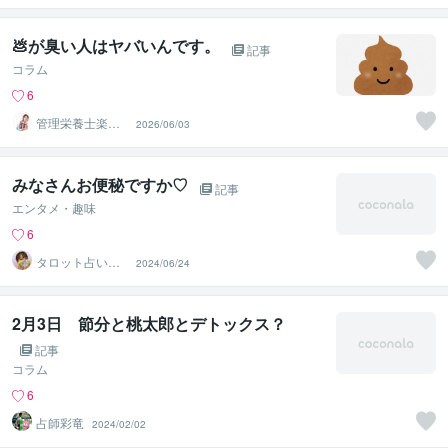
💩が臭い人はヤバいんです。
記事
コラム
6
管理栄養士楽ち
2026/06/03
ゃん
みなさんお便秘ですか♡
記事
エンタメ・趣味
6
タロット占い♡
2024/06/24
藍子♡
2月3日 節分と桃太郎とデトックス？
記事
コラム
6
占師彩竜
2024/02/02