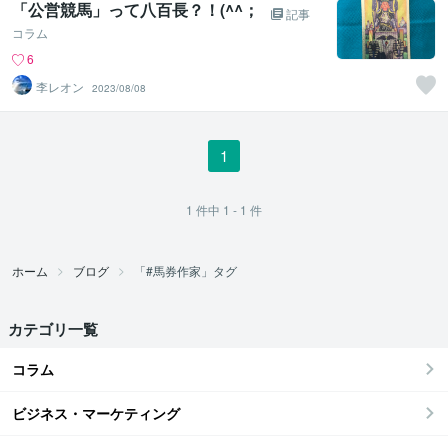
「公営競馬」って八百長？！(^^；
記事
コラム
6
李レオン
2023/08/08
1
1
件中
1 - 1
件
ホーム
ブログ
「#馬券作家」タグ
カテゴリ一覧
コラム
ビジネス・マーケティング