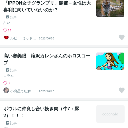
「IPPON女子グランプリ」開催－女性は大
喜利に向いていないのか？
記事
占い
11
ルビー･ミッドナ
2022/06/26
イト
高い審美眼 滝沢カレンさんのホロスコー
プ
記事
コラム
8
小惑星で紐解く
2023/10/15
魂の設計図と使
命｜美月
ボウルに仲良し合い挽き肉（牛7：豚
2）！！！
記事