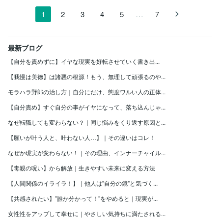
…
1
2
3
4
5
7
最新ブログ
【自分を責めずに】イヤな現実を好転させていく書き出...
【我慢は美徳】は諸悪の根源！もう、無理して頑張るのや...
モラハラ野郎の治し方｜自分にだけ、態度ワルい人の正体...
【自分責め】すぐ自分の事がイヤになって、落ち込んじゃ...
なぜ転職しても変わらない？｜同じ悩みをくり返す原因と...
【願いが叶う人と、叶わない人…】｜その違いはコレ！
なぜか現実が変わらない！｜その理由、インナーチャイル...
【毒親の呪い】から解放｜生きやすい未来に変える方法
【人間関係のイライラ！】｜他人は”自分の鏡”と気づく...
【共感されたい】”誰か分かって！”をやめると｜現実が...
女性性をアップして幸せに｜やさしい気持ちに満たされる...