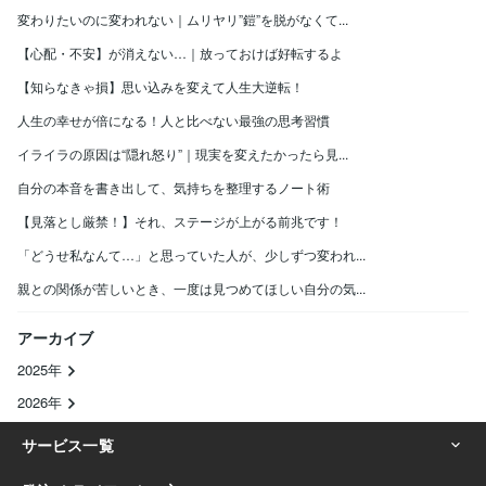
変わりたいのに変われない｜ムリヤリ”鎧”を脱がなくて...
【心配・不安】が消えない…｜放っておけば好転するよ
【知らなきゃ損】思い込みを変えて人生大逆転！
人生の幸せが倍になる！人と比べない最強の思考習慣
イライラの原因は“隠れ怒り”｜現実を変えたかったら見...
自分の本音を書き出して、気持ちを整理するノート術
【見落とし厳禁！】それ、ステージが上がる前兆です！
「どうせ私なんて…」と思っていた人が、少しずつ変われ...
親との関係が苦しいとき、一度は見つめてほしい自分の気...
アーカイブ
2025年
2026年