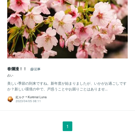
春爛漫！！
記事
占い
美しい季節の到来ですね。新年度が始まりましたが、いかがお過ごしです
か？新しい環境の中で、戸惑うことやお困りごとはありませ...
紅ルナ＊Kurenai Luna
2023/04/05 08:11
1