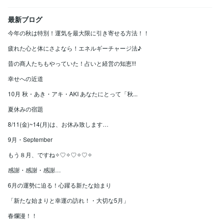
最新ブログ
今年の秋は特別！運気を最大限に引き寄せる方法！！
疲れた心と体にさよなら！エネルギーチャージ法♪
昔の商人たちもやっていた！占いと経営の知恵!!!
幸せへの近道
10月 秋・あき・アキ・AKI あなたにとって「秋...
夏休みの宿題
8/11(金)~14(月)は、お休み致します…
9月・September
もう８月、ですね✧♡✧♡✧♡✧
感謝・感謝・感謝…
6月の運勢に迫る！心躍る新たな始まり
「新たな始まりと幸運の訪れ！・大切な5月」
春爛漫！！