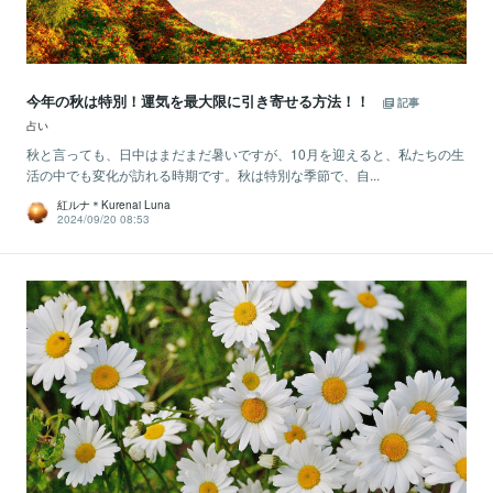
今年の秋は特別！運気を最大限に引き寄せる方法！！
記事
占い
秋と言っても、日中はまだまだ暑いですが、10月を迎えると、私たちの生
活の中でも変化が訪れる時期です。秋は特別な季節で、自...
紅ルナ＊Kurenai Luna
2024/09/20 08:53