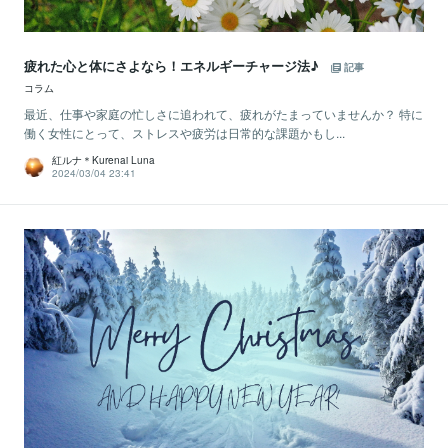
疲れた心と体にさよなら！エネルギーチャージ法♪
記事
コラム
最近、仕事や家庭の忙しさに追われて、疲れがたまっていませんか？ 特に
働く女性にとって、ストレスや疲労は日常的な課題かもし...
紅ルナ＊Kurenai Luna
2024/03/04 23:41