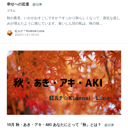
幸せへの近道
記事
コラム
秋の夜長、いかがおすごしですか？すっかり秋らしくなって、身近な楽し
みが増えたように感じています。食いしん坊の私は、秋の味...
紅ルナ＊Kurenai Luna
2023/11/21 05:44
10月 秋・あき・アキ・AKI あなたにとって「秋」とは？
記事