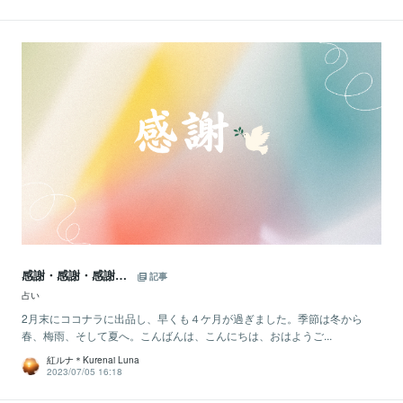
感謝・感謝・感謝…
記事
占い
2月末にココナラに出品し、早くも４ケ月が過ぎました。季節は冬から
春、梅雨、そして夏へ。こんばんは、こんにちは、おはようご...
紅ルナ＊Kurenai Luna
2023/07/05 16:18