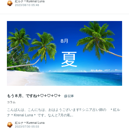
紅ルナ＊Kurenai Luna
2023/08/10 05:46
もう８月、ですね✧♡✧♡✧♡✧
記事
コラム
こんばんは、こんにちは、おはようございます!! シニア占い師の ＊紅ル
ナ＊Krenai Luna＊ です。なんと7月の私...
紅ルナ＊Kurenai Luna
2023/07/30 05:03